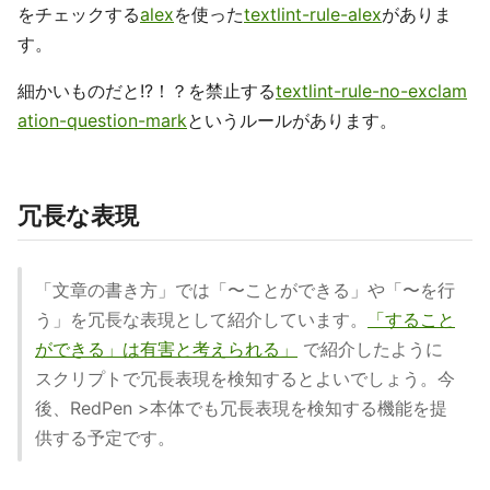
をチェックする
alex
を使った
textlint-rule-alex
がありま
す。
細かいものだと!?！？を禁止する
textlint-rule-no-exclam
ation-question-mark
というルールがあります。
冗長な表現
「文章の書き方」では「〜ことができる」や「〜を行
う」を冗長な表現として紹介しています。
「すること
ができる」は有害と考えられる」
で紹介したように
スクリプトで冗長表現を検知するとよいでしょう。今
後、RedPen >本体でも冗長表現を検知する機能を提
供する予定です。