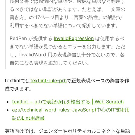
技術文書では感情的な単語や、曖昧な単語など利用す
るべきではない単語があります。たとえば、「文章の
書き方」の 17ページ目より「言葉の品性」の解説で
利用するべきでない単語について紹介しています。
RedPen が提供する
InvalidExpression
は使用するべ
きでない単語が見つかるとエラーを出力します。ただ
し、InvalidWord 用の表現辞書は十分でないので、各
自気になる表現を追加してください。
textlintでは
textlint-rule-prh
で正規表現ベースの辞書を作
成できます。
textlint + prhで表記ゆれを検出する | Web Scratch
azu/technical-word-rules: JavaScript中心のIT技術用
語のLint用辞書
英語向けでは、ジェンダーやポリティカルコネクトな単語