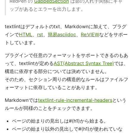
RedPen の
GappedSection
は節の入れ子関係にギャ
ップがあるとエラーを出力します。
textlintはデフォルトのtxt、Markdownに加えて、プラグ
インで
HTML
、
rst
、
簡易asciidoc
、
Re:VIEW
などをサポー
トしています。
プラグインで任意のフォーマットをサポートできるのもあ
って、textlintが定める
AST(Abstract Syntax Tree)
では、
構造に依存する部分については決めていません。
そのため、セクション周りの構造的なルールはファイルフ
ォーマットに依存していることがあります。
Markdownでは
textlint-rule-incremental-headers
という
ルールが同様のことをチェックできます。
ページの始まりの見出しは#(h1)から始まる。
ページの始まり以外の見出しで#(h1)が使われていな