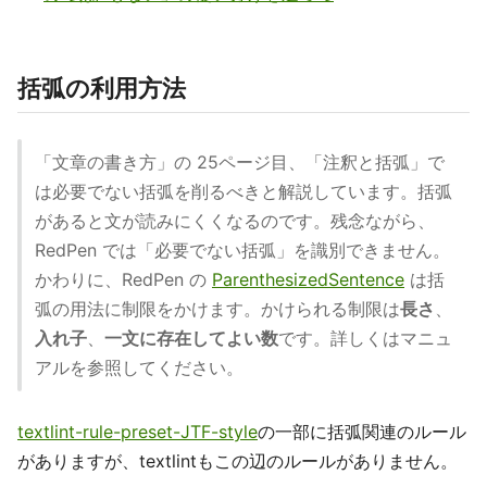
括弧の利用方法
「文章の書き方」の 25ページ目、「注釈と括弧」で
は必要でない括弧を削るべきと解説しています。括弧
があると文が読みにくくなるのです。残念ながら、
RedPen では「必要でない括弧」を識別できません。
かわりに、RedPen の
ParenthesizedSentence
は括
弧の用法に制限をかけます。かけられる制限は
長さ
、
入れ子
、
一文に存在してよい数
です。詳しくはマニュ
アルを参照してください。
textlint-rule-preset-JTF-style
の一部に括弧関連のルール
がありますが、textlintもこの辺のルールがありません。