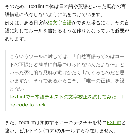
そのため、textlint本体は日本語や英語といった既存の言
語構造に依存しないように気をつけています。
例えば、ある日突然
絵文字言語
ができた場合にも、その言
語に対してルールを書けるような作りとなっている必要が
あります。
こういうツールに対しては、「自然言語ってのはコー
ドの正誤ほど簡単に白黒つけられないんだよな〜」と
いった否定的な見解が避けがたく出てくるものだと思
いますが、そうであるからこそ、「唯一の正解」を設
けない
textlintで日本語テキストの文字校正を試してみた - t
he code to rock
また、textlintは類似するアーキテクチャを持つ
ESLint
と
違い、ビルトイン(コア)のルールすら存在しません。