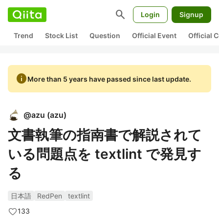
search
Login
Signup
Trend
Stock List
Question
Official Event
Official
info
More than 5 years have passed since last update.
@
azu
(
azu
)
文書執筆の指南書で解説されて
いる問題点を textlint で発見す
る
日本語
RedPen
textlint
133