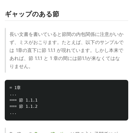
ギャップのある節
長い文書を書いていると節間の内包関係に注意がいか
ず、ミスがおこります。たとえば、以下のサンプルで
は 1章の直下に節 1.1.1 が現れています。しかし本来で
あれば、節 1.1.1 と 1 章の間には節1.1が来なくてはな
りません。
= 1章

...

=== 節 1.1.1

=== 節 1.1.2
