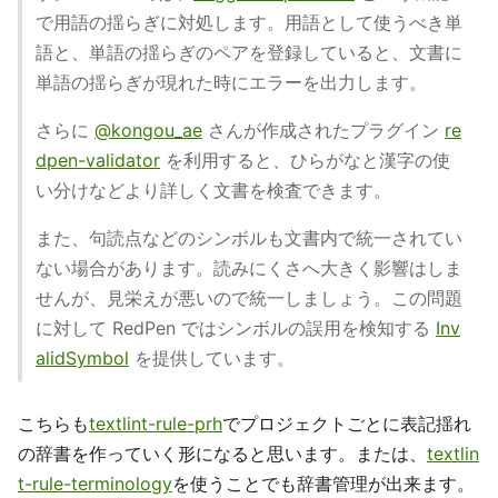
で用語の揺らぎに対処します。用語として使うべき単
語と、単語の揺らぎのペアを登録していると、文書に
単語の揺らぎが現れた時にエラーを出力します。
さらに
@kongou_ae
さんが作成されたプラグイン
re
dpen-validator
を利用すると、ひらがなと漢字の使
い分けなどより詳しく文書を検査できます。
また、句読点などのシンボルも文書内で統一されてい
ない場合があります。読みにくさへ大きく影響はしま
せんが、見栄えが悪いので統一しましょう。この問題
に対して RedPen ではシンボルの誤用を検知する
Inv
alidSymbol
を提供しています。
こちらも
textlint-rule-prh
でプロジェクトごとに表記揺れ
の辞書を作っていく形になると思います。または、
textlin
t-rule-terminology
を使うことでも辞書管理が出来ます。