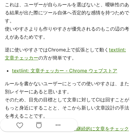
これは、ユーザーが自らルールを選ばないと、曖昧性のあ
る結果が出た際にツール自体へ否定的な感情を持つためで
す。
使いやすさよりも作りやすさが優先されるのもこの辺の考
えがあるためです。
逆に使いやすさではChrome上で拡張として動く
textlint:
文章チェッカー
の方が簡単です。
textlint: 文章チェッカー - Chrome ウェブストア
ルールを書かないユーザーにとっての使いやすさは、また
別レイヤーにあると思います。
そのため、目先の目標として文章に対してCIは回すことが
もっと身近にすることと、そこから新しい文章設計の手法
を考えることです。
more_horiz
textlintをTravis CIで動かして継続的に文章をチェック