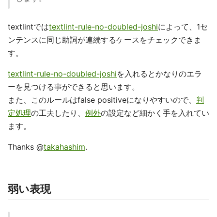
textlintでは
textlint-rule-no-doubled-joshi
によって、1セ
ンテンスに同じ助詞が連続するケースをチェックできま
す。
textlint-rule-no-doubled-joshi
を入れるとかなりのエラ
ーを見つける事ができると思います。
また、このルールはfalse positiveになりやすいので、
判
定処理
の工夫したり、
例外
の設定など細かく手を入れてい
ます。
Thanks @
takahashim
.
弱い表現