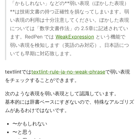
「かもしれない」などの**弱い表現（ぼかした表現）
**は技術文書の持つ正確性を損なってしまいます。弱
い表現の利用は十分注意してください。ぼかした表現
については「数学文書作法」の 2.5章に記述されてい
ます。RedPen では
WeakExpression
という機能で
弱い表現を検知します（英語のみ対応）。日本語につ
いても早期に対応致します。
textlintでは
textlint-rule-ja-no-weak-phrase
で弱い表現
をチェックすることができます。
次のような表現を弱い表現として認識しています。
基本的には辞書ベースにすぎないので、特殊なアルゴリズ
ムがあるわけではないです。
〜かもしれない
〜と思う