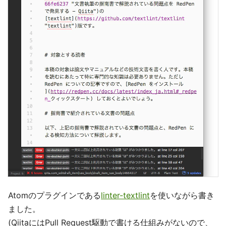
Atomのプラグインである
linter-textlint
を使いながら書き
ました。
(QiitaにはPull Request駆動で書ける仕組みがないので、