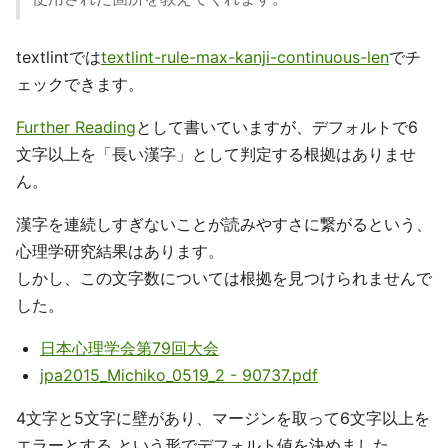
textlintでは
textlint-rule-max-kanji-continuous-len
でチ
ェックできます。
Further Reading
として書いていますが、デフォルトで6
文字以上を「長い漢字」として判定する根拠はありませ
ん。
漢字を連続しすぎないことが読みやすさに繋がるという、
心理学研究結果はあります。
しかし、この文字数については根拠を見つけられませんで
した。
日本心理学会第79回大会
jpa2015_Michiko_0519_2 - 90737.pdf
4文字と5文字に壁があり、マージンを取って6文字以上を
エラーとする という形でデフォルト値を決めました。