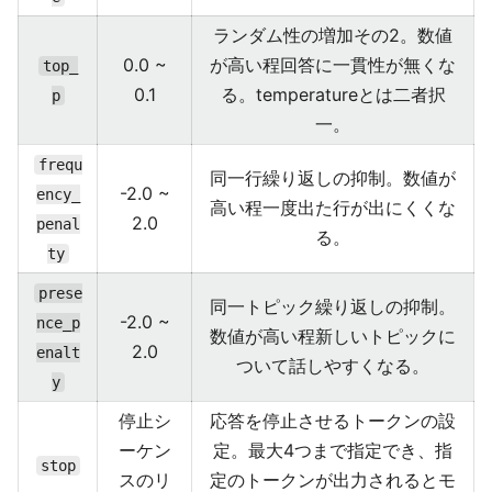
ランダム性の増加その2。数値
0.0 ~
が高い程回答に一貫性が無くな
top_
0.1
る。temperatureとは二者択
p
一。
frequ
同一行繰り返しの抑制。数値が
-2.0 ~
ency_
高い程一度出た行が出にくくな
2.0
penal
る。
ty
prese
同一トピック繰り返しの抑制。
-2.0 ~
nce_p
数値が高い程新しいトピックに
2.0
enalt
ついて話しやすくなる。
y
停止シ
応答を停止させるトークンの設
ーケン
定。最大4つまで指定でき、指
stop
スのリ
定のトークンが出力されるとモ