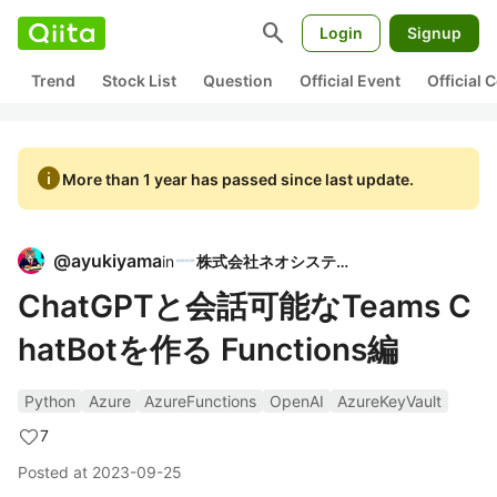
search
Login
Signup
Trend
Stock List
Question
Official Event
Official
info
More than 1 year has passed since last update.
@
ayukiyama
in
株式会社ネオシステム
ChatGPTと会話可能なTeams C
hatBotを作る Functions編
Python
Azure
AzureFunctions
OpenAI
AzureKeyVault
7
Posted at
2023-09-25