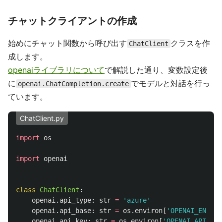
チャットクライアントの作成
始めにチャット関数から呼び出す
クラスを作
ChatClient
成します。
openaiライブラリについて
で解説した通り、変数設定後
に
でモデルと対話を行っ
openai.ChatCompletion.create
ています。
ChatClient.py
import
os
import
openai
class
ChatClient
:
openai
.
api_type
:
str
=
'
azure
'
openai
.
api_base
:
str
=
os
.
environ
[
'
OPENAI_ENDPOI
openai
.
api_key
:
str
=
os
.
environ
[
'
OPENAI_API_KEY