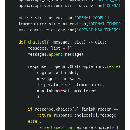
openai
.
api_version
:
str
=
os
.
environ
[
'
OPENAI_VER
model
:
str
=
os
.
environ
[
'
OPENAI_MODEL
'
]
temperature
:
str
=
os
.
environ
[
'
OPENAI_TEMPERATUR
max_tokens
:
=
os
.
environ
[
'
OPENAI_MAX_TOKENS
'
]
def
chat
(
self
,
message
:
dict
)
->
dict
:
messages
:
list
=
[]
messages
.
append
(
message
)
response
=
openai
.
ChatCompletion
.
create
(
engine
=
self
.
model
,
messages
=
messages
,
temperature
=
self
.
temperature
,
max_tokens
=
self
.
max_tokens
)
if
response
.
choices
[
0
].
finish_reason
==
'
sto
return
response
.
choices
[
0
].
message
else
:
raise
Exception
(
response
.
choice
[
0
])