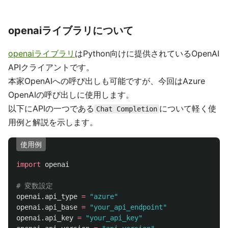
openaiライブラリについて
openaiライブラリ
はPython向けに提供されているOpenAI
APIクライアントです。
本家OpenAIへの呼び出しも可能ですが、今回はAzure
OpenAIの呼び出しに使用します。
以下にAPIの一つである
について軽く使
Chat Completion
用例と解説を示します。
使用例
import
openai
openai
.
api_type
=
"
azure
"
openai
.
api_base
=
"
your_api_endpoint
"
openai
.
api_key
=
"
your_api_key
"