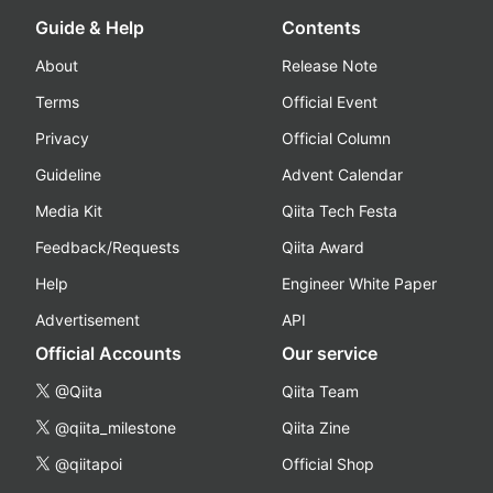
Guide & Help
Contents
About
Release Note
Terms
Official Event
Privacy
Official Column
Guideline
Advent Calendar
Media Kit
Qiita Tech Festa
Feedback/Requests
Qiita Award
Help
Engineer White Paper
Advertisement
API
Official Accounts
Our service
@Qiita
Qiita Team
@qiita_milestone
Qiita Zine
@qiitapoi
Official Shop