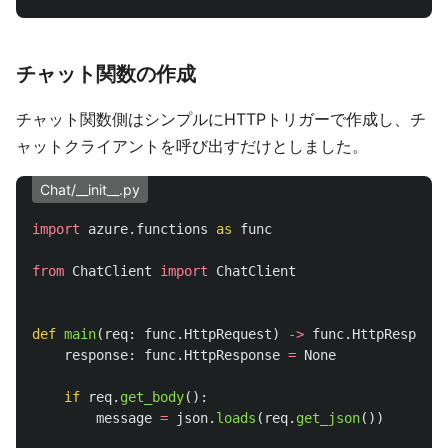
チャット関数の作成
チャット関数側はシンプルにHTTPトリガーで作成し、チ
ャットクライアントを呼び出すだけとしました。
Chat/__init__.py
import
azure.functions
as
func
from
ChatClient
import
ChatClient
def
main
(
req
:
func
.
HttpRequest
)
->
func
.
HttpResponse
response
:
func
.
HttpResponse
=
None
if
req
.
get_body
():
message
=
json
.
loads
(
req
.
get_json
())