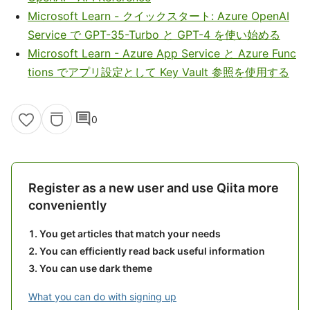
Microsoft Learn - クイックスタート: Azure OpenAI
Service で GPT-35-Turbo と GPT-4 を使い始める
Microsoft Learn - Azure App Service と Azure Func
tions でアプリ設定として Key Vault 参照を使用する
comment
0
Register as a new user and use Qiita more
conveniently
You get articles that match your needs
You can efficiently read back useful information
You can use dark theme
What you can do with signing up