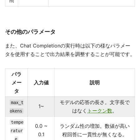
nt
その他のパラメータ
また、Chat Completionの実行時は以下の様なパラメー
タを使用することで出力結果を調整することが可能です。
パラ
メー
入力値
説明
タ
モデルの応答の長さ。文字長で
max_t
1~
はなく
トークン数
。
okens
tempe
0.0 ~
ランダム性の増加。数値が高い
ratur
0.1
程回答に一貫性が無くなる。
e