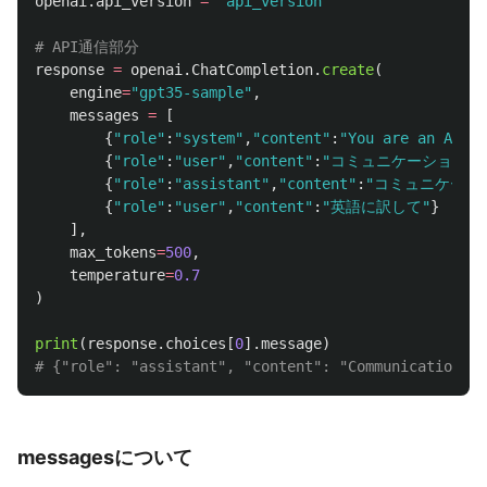
openai
.
api_version
=
"
api_version
"
response
=
openai
.
ChatCompletion
.
create
(
engine
=
"
gpt35-sample
"
,
messages
=
[
{
"
role
"
:
"
system
"
,
"
content
"
:
"
You are an AI as
{
"
role
"
:
"
user
"
,
"
content
"
:
"
コミュニケーションと
{
"
role
"
:
"
assistant
"
,
"
content
"
:
"
コミュニケーシ
{
"
role
"
:
"
user
"
,
"
content
"
:
"
英語に訳して
"
}
],
max_tokens
=
500
,
temperature
=
0.7
)
print
(
response
.
choices
[
0
].
message
)
messagesについて