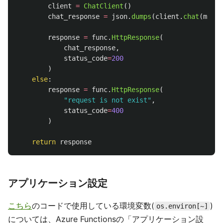
client
=
ChatClient
()
chat_response
=
json
.
dumps
(
client
.
chat
(
messa
response
=
func
.
HttpResponse
(
chat_response
,
status_code
=
200
)
else
:
response
=
func
.
HttpResponse
(
"
request is not exist
"
,
status_code
=
400
)
return
response
アプリケーション設定
こちら
のコードで使用している環境変数(
)
os.environ[~]
については、Azure Functionsの「アプリケーション設