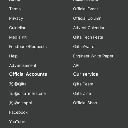
Terms
Official Event
Privacy
Official Column
Guideline
Advent Calendar
Media Kit
Qiita Tech Festa
Feedback/Requests
Qiita Award
Help
Engineer White Paper
Advertisement
API
Official Accounts
Our service
@Qiita
Qiita Team
@qiita_milestone
Qiita Zine
@qiitapoi
Official Shop
Facebook
YouTube