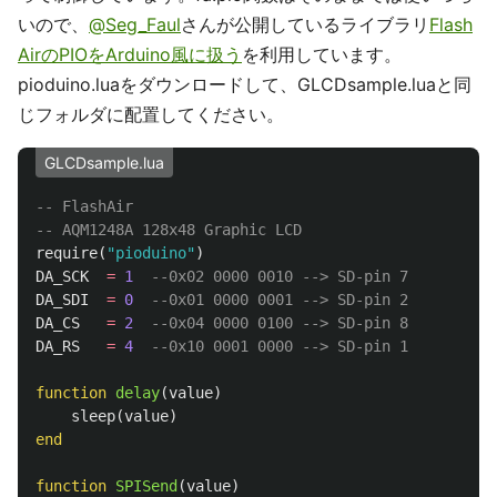
いので、
@Seg_Faul
さんが公開しているライブラリ
Flash
AirのPIOをArduino風に扱う
を利用しています。
pioduino.luaをダウンロードして、GLCDsample.luaと同
じフォルダに配置してください。
GLCDsample.lua
-- FlashAir
-- AQM1248A 128x48 Graphic LCD
require
(
"pioduino"
)
DA_SCK
=
1
--0x02 0000 0010 --> SD-pin 7
DA_SDI
=
0
--0x01 0000 0001 --> SD-pin 2
DA_CS
=
2
--0x04 0000 0100 --> SD-pin 8
DA_RS
=
4
--0x10 0001 0000 --> SD-pin 1
function
delay
(
value
)
sleep
(
value
)
end
function
SPISend
(
value
)