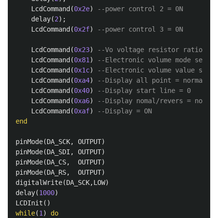
LcdCommand
(
0x2e
)
--power control 2 = 0N
delay
(
2
);
LcdCommand
(
0x2f
)
--power control 3 = 0N
LcdCommand
(
0x23
)
--Vo voltage resistor ration se
LcdCommand
(
0x81
)
--Electronic volume mode set
LcdCommand
(
0x1c
)
--Electronic volume value set
LcdCommand
(
0xa4
)
--Display all point = normal
LcdCommand
(
0x40
)
--Display start line = 0
LcdCommand
(
0xa6
)
--Display nomal/revers = normal
LcdCommand
(
0xaf
)
--Display = ON
end
pinMode
(
DA_SCK
,
OUTPUT
)
pinMode
(
DA_SDI
,
OUTPUT
)
pinMode
(
DA_CS
,
OUTPUT
)
pinMode
(
DA_RS
,
OUTPUT
)
digitalWrite
(
DA_SCK
,
LOW
)
delay
(
1000
)
LCDInit
()
while
(
1
)
do