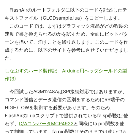
FlashAirのルートフォルダに以下のコードを記述したテ
キストファイル（GLCDsample.lua）をコピーします。
このコードでは、まずはグラフィック液晶がどの程度の
速度で書き換えられるのかを試すため、全面にビットパタ
ーンを描いて、消すことを繰り返します。このコードを作
成するために、以下のサイトを参考にさせていただきまし
た。
しなぷすのハード製作記 - Arduino用ヘッダシールドの製
作(3)
今回試したAQM1248AはSPI接続対応ではありますが、
コマンド送信とデータ送信の区別をするためにRS端子の
HIGH/LOWを制御する必要があります。そのため、
FlashAirのLuaスクリプトで提供されているfa.spi関数は使
わず、
D/AコンバータMCP4922
と同様にfa.pio関数を使
って制御しています。fa.pio関数はそのままでは使いづら