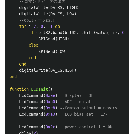
--コマンドデータの出力
digitalWrite
(
DA_RS
,
HIGH
)
digitalWrite
(
DA_CS
,
LOW
)
--8bitデータ出力
for
i
=
7
,
0
,
-
1
do
if
(
bit32
.
band
(
bit32
.
rshift
(
value
,
i
),
0x01
)
SPISend
(
HIGH
)
else
SPISend
(
LOW
)
end
end
digitalWrite
(
DA_CS
,
HIGH
)
end
function
LCDInit
()
LcdCommand
(
0xae
)
--Display = OFF
LcdCommand
(
0xa0
)
--ADC = nomal
LcdCommand
(
0xc8
)
--Common output = revers
LcdCommand
(
0xa3
)
--LCD bias set = 1/7
LcdCommand
(
0x2c
)
--power control 1 = 0N
delay
(
2
);