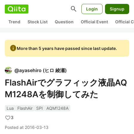
search
Login
Signup
Trend
Stock List
Question
Official Event
Official
info
More than 5 years have passed since last update.
@
ayasehiro
(
ヒロ 綾瀬
)
FlashAirでグラフィック液晶AQ
M1248Aを制御してみた
Lua
FlashAir
SPI
AQM1248A
3
Posted at
2016-03-13