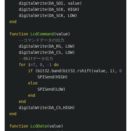
digitalWrite
(
DA_SDI
,
value
)
digitalWrite
(
DA_SCK
,
HIGH
)
digitalWrite
(
DA_SCK
,
LOW
)
end
function
LcdCommand
(
value
)
--コマンドデータの出力
digitalWrite
(
DA_RS
,
LOW
)
digitalWrite
(
DA_CS
,
LOW
)
--8bitデータ出力
for
i
=
7
,
0
,
-
1
do
if
(
bit32
.
band
(
bit32
.
rshift
(
value
,
i
),
0x01
)
SPISend
(
HIGH
)
else
SPISend
(
LOW
)
end
end
digitalWrite
(
DA_CS
,
HIGH
)
end
function
LcdData
(
value
)