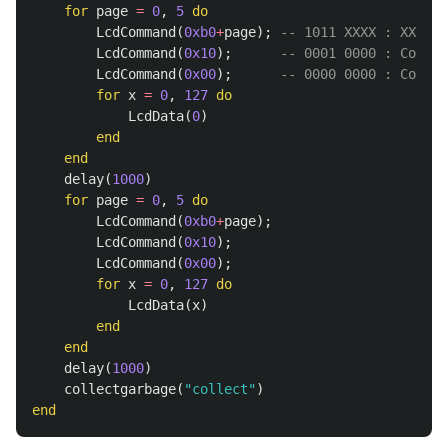
for
page
=
0
,
5
do
LcdCommand
(
0xb0
+
page
);
-- 1011 XXXX : XXXX =
LcdCommand
(
0x10
);
-- 0001 0000 : Column
LcdCommand
(
0x00
);
-- 0000 0000 : Column
for
x
=
0
,
127
do
LcdData
(
0
)
end
end
delay
(
1000
)
for
page
=
0
,
5
do
LcdCommand
(
0xb0
+
page
);
LcdCommand
(
0x10
);
LcdCommand
(
0x00
);
for
x
=
0
,
127
do
LcdData
(
x
)
end
end
delay
(
1000
)
collectgarbage
(
"collect"
)
end