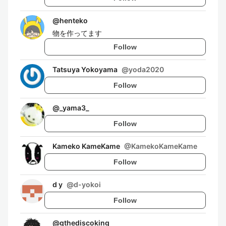
@
henteko
物を作ってます
Follow
Tatsuya Yokoyama
@
yoda2020
Follow
@
_yama3_
Follow
Kameko KameKame
@
KamekoKameKame
Follow
d y
@
d-yokoi
Follow
@
gthediscoking