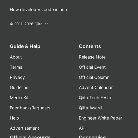
How developers code is here.
© 2011-
2026
Qiita Inc.
Guide & Help
Contents
About
Release Note
Terms
Official Event
Privacy
Official Column
Guideline
Advent Calendar
Media Kit
Qiita Tech Festa
Feedback/Requests
Qiita Award
Help
Engineer White Paper
Advertisement
API
Official Accounts
Our service