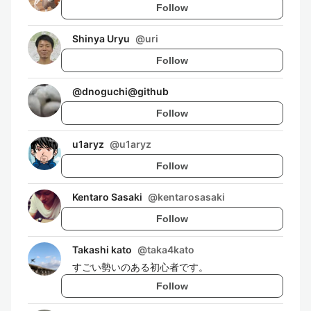
Follow
Shinya Uryu
@
uri
Follow
@
dnoguchi@github
Follow
u1aryz
@
u1aryz
Follow
Kentaro Sasaki
@
kentarosasaki
Follow
Takashi kato
@
taka4kato
すごい勢いのある初心者です。
Follow