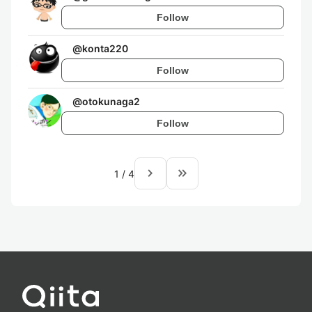
Follow
@
konta220
Follow
@
otokunaga2
Follow
navigate_next
keyboard_double_arrow_right
1
/
4