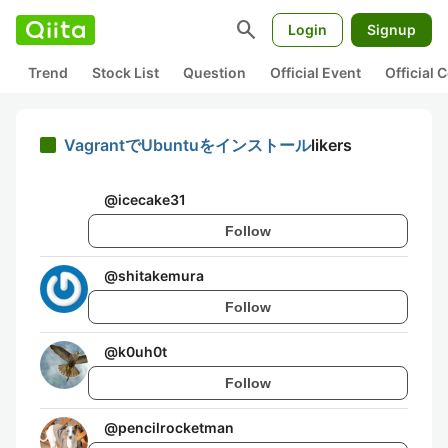
search
Login
Signup
Trend
Stock List
Question
Official Event
Official
VagrantでUbuntuをインストール
likers
@
icecake31
Follow
@
shitakemura
Follow
@
k0uh0t
Follow
@
pencilrocketman