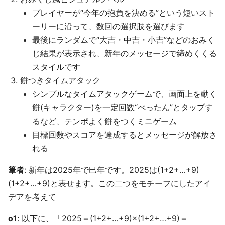
プレイヤーが“今年の抱負を決める”という短いスト
ーリーに沿って、数回の選択肢を選びます
最後にランダムで“大吉・中吉・小吉”などのおみく
じ結果が表示され、新年のメッセージで締めくくる
スタイルです
餅つきタイムアタック
シンプルなタイムアタックゲームで、画面上を動く
餅(キャラクター)を一定回数“ぺったん”とタップす
るなど、テンポよく餅をつくミニゲーム
目標回数やスコアを達成するとメッセージが解放さ
れる
筆者
: 新年は2025年で巳年です。2025は(1+2+…+9)
(1+2+…+9)と表せます。この二つをモチーフにしたアイ
デアを考えて
o1
: 以下に、「2025＝(1+2+…+9)×(1+2+…+9)＝