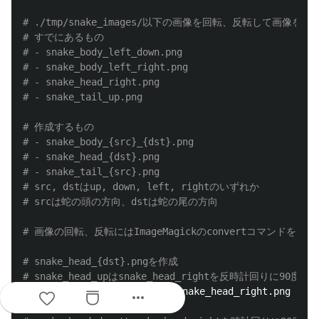
# ./tmp/snake_images/以下の画像を回転、反転して画像を増
# すでにあるもの
# - snake_body_left_down.png
# - snake_body_left_right.png
# - snake_head_right.png
# - snake_tail_up.png
# 作成するもの
# - snake_body_{src}_{dst}.png
# - snake_head_{dst}.png
# - snake_tail_{src}.png
# src, dstはup, down, left, rightのいずれか
# srcは蛇の頭の方向、dstは蛇の尾の方向
# 画像の回転、反転にはImageMagickのconvertコマンドを使用
# snake_head_{dst}.pngを作成
# snake_head_upはsnake_head_rightを反時計回りに90度回
convert ./tmp/snake_images/snake_head_right.png 
-rot
more_horiz