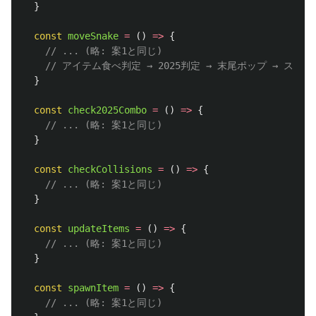
}
const
moveSnake
=
()
=>
{
// ... (略: 案1と同じ)
// アイテム食べ判定 → 2025判定 → 末尾ポップ → スコ
}
const
check2025Combo
=
()
=>
{
// ... (略: 案1と同じ)
}
const
checkCollisions
=
()
=>
{
// ... (略: 案1と同じ)
}
const
updateItems
=
()
=>
{
// ... (略: 案1と同じ)
}
const
spawnItem
=
()
=>
{
// ... (略: 案1と同じ)