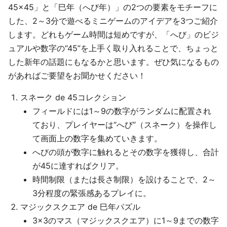
45×45」と「巳年（へび年）」の2つの要素をモチーフに
した、2～3分で遊べるミニゲームのアイデアを3つご紹介
します。どれもゲーム時間は短めですが、「へび」のビジ
ュアルや数字の“45”を上手く取り入れることで、ちょっと
した新年の話題にもなるかと思います。ぜひ気になるもの
があればご要望をお聞かせください！
スネーク de 45コレクション
フィールドには1～9の数字がランダムに配置され
ており、プレイヤーは“へび”（スネーク）を操作し
て画面上の数字を集めていきます。
へびの頭が数字に触れるとその数字を獲得し、合計
が45に達すればクリア。
時間制限（または長さ制限）を設けることで、2～
3分程度の緊張感あるプレイに。
マジックスクエア de 巳年パズル
3×3のマス（マジックスクエア）に1～9までの数字