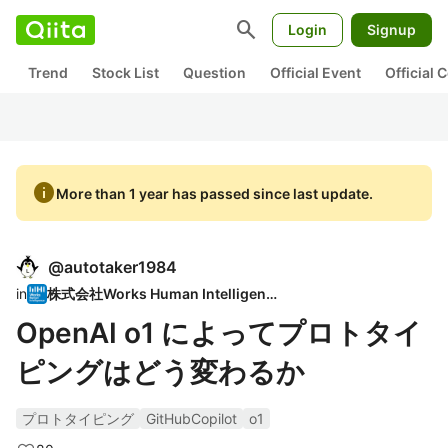
search
Login
Signup
Trend
Stock List
Question
Official Event
Official
info
More than 1 year has passed since last update.
@
autotaker1984
in
株式会社Works Human Intelligence
OpenAI o1 によってプロトタイ
ピングはどう変わるか
プロトタイピング
GitHubCopilot
o1