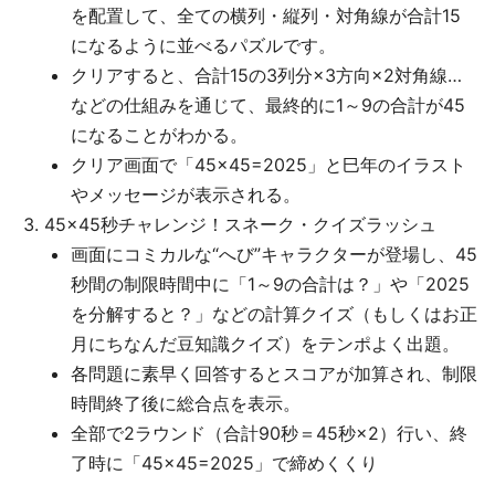
を配置して、全ての横列・縦列・対角線が合計15
になるように並べるパズルです。
クリアすると、合計15の3列分×3方向×2対角線…
などの仕組みを通じて、最終的に1～9の合計が45
になることがわかる。
クリア画面で「45×45=2025」と巳年のイラスト
やメッセージが表示される。
45×45秒チャレンジ！スネーク・クイズラッシュ
画面にコミカルな“へび”キャラクターが登場し、45
秒間の制限時間中に「1～9の合計は？」や「2025
を分解すると？」などの計算クイズ（もしくはお正
月にちなんだ豆知識クイズ）をテンポよく出題。
各問題に素早く回答するとスコアが加算され、制限
時間終了後に総合点を表示。
全部で2ラウンド（合計90秒＝45秒×2）行い、終
了時に「45×45=2025」で締めくくり