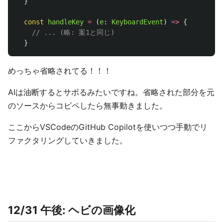
}
const
handleKey
=
(
e
:
KeyboardEvent
)
=>
{
// ... (略: 案1と同じ)
}
めっちゃ省略されてる！！！
AIは油断するとサボるみたいですね。省略された部分を元
のソースからコピペしたら無事動きました。
ここからVSCodeのGitHub Copilotを使いつつ手動でリ
ファクタリングしていきました。
12/31 午後: ヘビの画像化