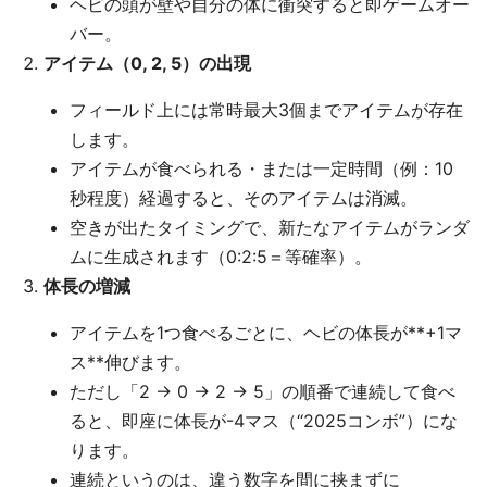
ヘビの頭が壁や自分の体に衝突すると即ゲームオー
バー。
アイテム（0, 2, 5）の出現
フィールド上には常時最大3個までアイテムが存在
します。
アイテムが食べられる・または一定時間（例：10
秒程度）経過すると、そのアイテムは消滅。
空きが出たタイミングで、新たなアイテムがランダ
ムに生成されます（0:2:5＝等確率）。
体長の増減
アイテムを1つ食べるごとに、ヘビの体長が**+1マ
ス**伸びます。
ただし「2 → 0 → 2 → 5」の順番で連続して食べ
ると、即座に体長が-4マス（“2025コンボ”）にな
ります。
連続というのは、違う数字を間に挟まずに