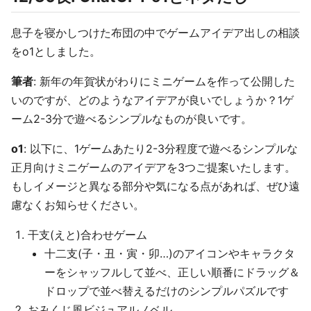
息子を寝かしつけた布団の中でゲームアイデア出しの相談
をo1としました。
筆者
: 新年の年賀状がわりにミニゲームを作って公開した
いのですが、どのようなアイデアが良いでしょうか？1ゲ
ーム2-3分で遊べるシンプルなものが良いです。
o1
: 以下に、1ゲームあたり2-3分程度で遊べるシンプルな
正月向けミニゲームのアイデアを3つご提案いたします。
もしイメージと異なる部分や気になる点があれば、ぜひ遠
慮なくお知らせください。
干支(えと)合わせゲーム
十二支(子・丑・寅・卯…)のアイコンやキャラクタ
ーをシャッフルして並べ、正しい順番にドラッグ＆
ドロップで並べ替えるだけのシンプルパズルです
おみくじ風ビジュアルノベル