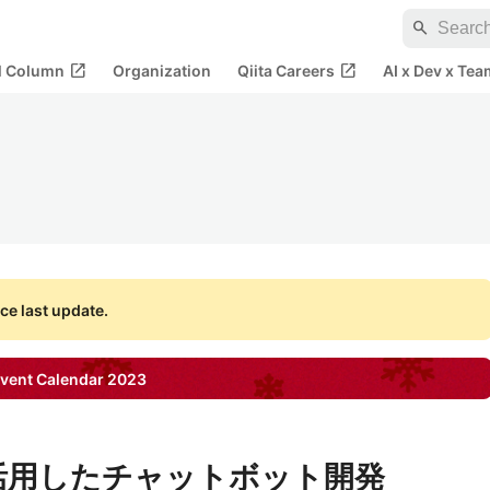
search
open_in_new
open_in_new
al Column
Organization
Qiita Careers
AI x Dev x Tea
ce last update.
vent Calendar
2023
ormを活用したチャットボット開発