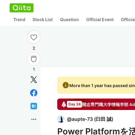
Trend
Stock List
Question
Official Event
Offici
2
1
info
More than 1 year has passed sin
開志専門職大学情報学部
Ad
Day 24
more_horiz
@
aupte-73
(
臼田 誠
)
Power Platf