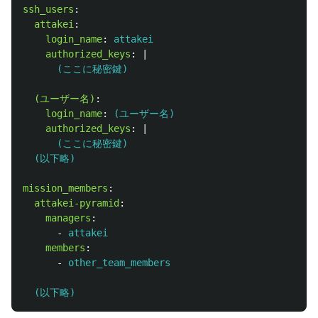
ssh_users
:
attakei
:
login_name
:
attakei
authorized_keys
:
|
(ここに秘密鍵)
(ユーザー名)
:
login_name
:
(ユーザー名)
authorized_keys
:
|
(ここに秘密鍵)
(以下略)
mission_members
:
attakei-pyramid
:
managers
:
-
attakei
members
:
-
other_team_members
(以下略)