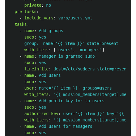
private
:
no
pre_tasks
:
-
include_vars
:
vars/users.yml
tasks
:
-
name
:
Add groups
sudo
:
yes
group:　name='{{ item }}' state=present
with_items
:
[
'
users'
,
'
managers'
]
-
name
:
manager is granted sudo.
sudo
:
yes
lineinfile
:
dest=/etc/sudoers state=present re
-
name
:
Add users
sudo
:
yes
user
:
name='{{ item }}' groups=users
with_items
:
'
{{
mission_members[target].member
-
name
:
Add public key for to users
sudo
:
yes
authorized_key
:
user='{{ item }}' key='{{ ssh_
with_items
:
'
{{
mission_members[target].member
-
name
:
Add users for managers
sudo
:
yes