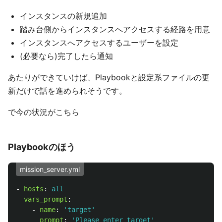
インスタンスの新規追加
踏み台側からインスタンスへアクセスする経路を用意
インスタンスへアクセスするユーザーを設定
(必要なら)完了したら通知
あたりができていけば、Playbookと設定系ファイルの更
新だけで話を進められそうです。
で今の状況がこちら
Playbookのほう
mission_server.yml
-
hosts
:
all
vars_prompt
:
-
name
:
'
target'
prompt
:
'
Please
enter
target'