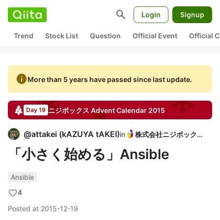
search
Login
Signup
Trend
Stock List
Question
Official Event
Official
info
More than 5 years have passed since last update.
ニジボックス
Advent Calendar
2015
Day 19
@
attakei
(
kAZUYA tAKEI
)
in
株式会社ニジボックス
「小さく始める」Ansible
Ansible
4
Posted at
2015-12-19