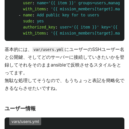
user
:
name='{{ item }}' groups=users,managers
with_items
:
'
{{
mission_members[target].manage
-
name
:
Add public key for to users
sudo
:
yes
authorized_key
:
user='{{ item }}' key='{{ ssh_
with_items
:
'
{{
mission_members[target].manage
基本的には、
にユーザーのSSHユーザー名
var/users.yml
と公開鍵、そしてどのサーバーに接続していきたいかを登
録してそれをそのままansibleで反映させるスタイルをと
ってます。
無駄な処理してそうなので、もうちょっと表記を簡略化で
きるならさせたいですね。
ユーザー情報
vars/users.yml