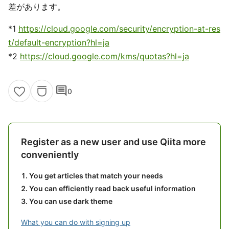
差があります。
*1
https://cloud.google.com/security/encryption-at-res
t/default-encryption?hl=ja
*2
https://cloud.google.com/kms/quotas?hl=ja
comment
0
Register as a new user and use Qiita more
conveniently
You get articles that match your needs
You can efficiently read back useful information
You can use dark theme
What you can do with signing up