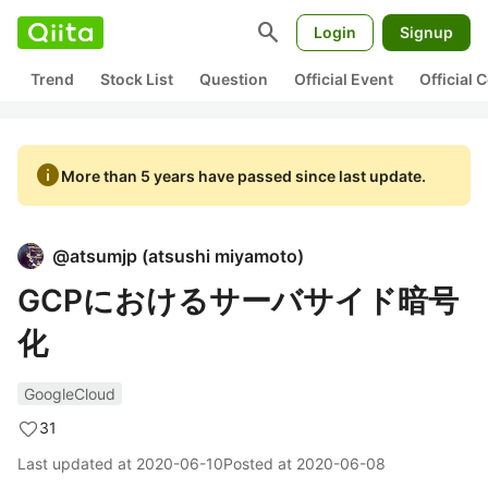
search
Login
Signup
Trend
Stock List
Question
Official Event
Official
info
More than 5 years have passed since last update.
@
atsumjp
(
atsushi miyamoto
)
GCPにおけるサーバサイド暗号
化
GoogleCloud
31
Last updated at
2020-06-10
Posted at
2020-06-08