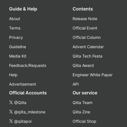
Guide & Help
Contents
About
Release Note
Terms
Official Event
Privacy
Official Column
Guideline
Advent Calendar
Media Kit
Qiita Tech Festa
Feedback/Requests
Qiita Award
Help
Engineer White Paper
Advertisement
API
Official Accounts
Our service
@Qiita
Qiita Team
@qiita_milestone
Qiita Zine
@qiitapoi
Official Shop