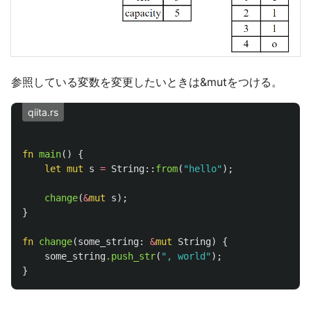
参照している変数を変更したいときは&mutをつける。
qiita.rs
fn
main
()
{
let
mut
s
=
String
::
from
(
"hello"
);
change
(
&
mut
s
);
}
fn
change
(
some_string
:
&
mut
String
)
{
some_string
.push_str
(
", world"
);
}