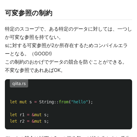
可変参照の制約
特定のスコープで、ある特定のデータに対しては、一つし
か可変な参照を持てない。
sに対する可変参照が2か所存在するためコンパイルエラ
ーとなる。（GOOD!)
この制約のおかげでデータの競合を防ぐことができる。
不変な参照であれあばOK。
qiita.rs
let
mut
s
=
String
::
from
(
"hello"
);
let
r1
=
&
mut
s
;
let
r2
=
&
mut
s
;