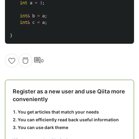
int
a
=
3
;
int
&
b
=
a
;
int
&
c
=
a
;
}
comment
0
Register as a new user and use Qiita more
conveniently
You get articles that match your needs
You can efficiently read back useful information
You can use dark theme