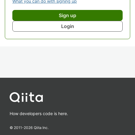
What you can do with signing up
Sign up
Login
How developers code is here.
© 2011-
2026
Qiita Inc.