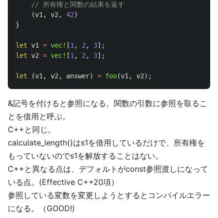
// 所有権と関数の結果を返す
(
v1
,
v2
,
42
)
}
let
v1
=
vec!
[
1
,
2
,
3
];
let
v2
=
vec!
[
1
,
2
,
3
];
let
(
v1
,
v2
,
answer
)
=
foo
(
v1
,
v2
);
&記号を付けると参照になる。関数の引数に参照を取るこ
とを借用と呼ぶ。
C++と同じ。
calculate_length()はs1を借用しているだけで、所有権を
もっていないのでs1を解放することはない。
C++と異なる点は、デフォルトがconst参照渡しになって
いる点。(Effective C++20項）
参照している変数を変更しようとするとコンパイルエラー
になる。（GOOD!)