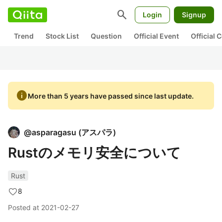
search
Login
Signup
Trend
Stock List
Question
Official Event
Official
info
More than 5 years have passed since last update.
@
asparagasu
(
アスパラ
)
Rustのメモリ安全について
Rust
8
Posted at
2021-02-27