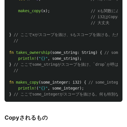
makes_copy
(
x
);
// xも関数にムー
// i32はCopy
// 大丈夫
}
// ここでxがスコープを抜け、sもスコープを抜ける。ただ
//
fn
takes_ownership
(
some_string
:
String
)
{
// some
println!
(
"{}"
,
some_string
);
}
// ここでsome_stringがスコープを抜け、`drop`が
// 
fn
makes_copy
(
some_integer
:
i32
)
{
// some_integ
println!
(
"{}"
,
some_integer
);
}
// ここでsome_integerがスコープを抜ける。何も特別なことはな
Copyされるもの