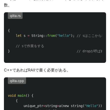
数。
qiita.rs
{
let
s
=
String
::
from
(
"hello"
);
// sはここから有効
// sで作業をする
}
// dropが呼ばれ
C++であればRAIIで書く必要がある。
qiita.cpp
void
main
()
{
{
unique_ptr
<
string
>
a
(
new
string
(
"Hello"
));