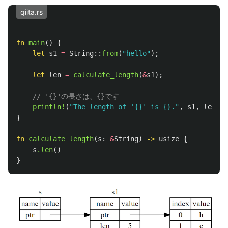
qiita.rs
fn
main
()
{
let
s1
=
String
::
from
(
"hello"
);
let
len
=
calculate_length
(
&
s1
);
// '{}'の長さは、{}です
println!
(
"The length of '{}' is {}."
,
s1
,
len
);
}
fn
calculate_length
(
s
:
&
String
)
->
usize
{
s
.len
()
}