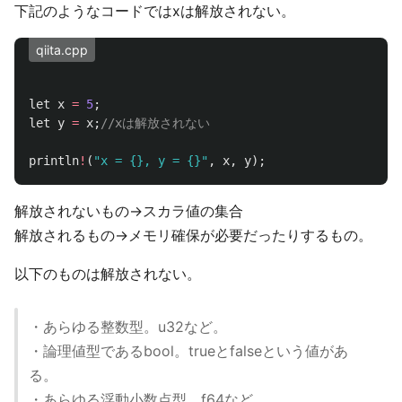
下記のようなコードではxは解放されない。
qiita.cpp
let
x
=
5
;
let
y
=
x
;
//xは解放されない
println
!
(
"x = {}, y = {}"
,
x
,
y
);
解放されないもの→スカラ値の集合
解放されるもの→メモリ確保が必要だったりするもの。
以下のものは解放されない。
・あらゆる整数型。u32など。
・論理値型であるbool。trueとfalseという値があ
る。
・あらゆる浮動小数点型、f64など。