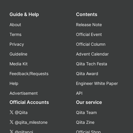
Guide & Help
Contents
About
Release Note
Terms
Official Event
Privacy
Official Column
Guideline
Advent Calendar
Media Kit
Qiita Tech Festa
Feedback/Requests
Qiita Award
Help
Engineer White Paper
Advertisement
API
Official Accounts
Our service
@Qiita
Qiita Team
@qiita_milestone
Qiita Zine
@qiitapoi
Official Shop