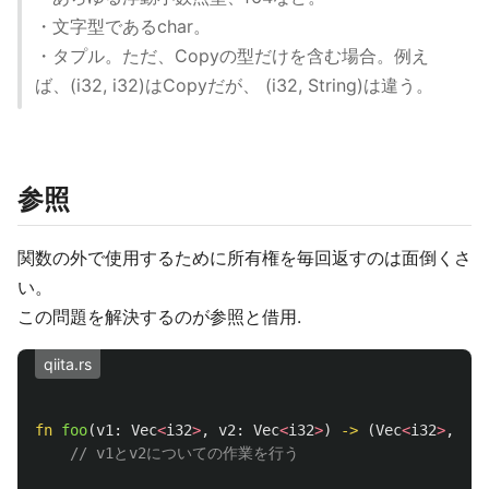
・文字型であるchar。
・タプル。ただ、Copyの型だけを含む場合。例え
ば、(i32, i32)はCopyだが、 (i32, String)は違う。
参照
関数の外で使用するために所有権を毎回返すのは面倒くさ
い。
この問題を解決するのが参照と借用.
qiita.rs
fn
foo
(
v1
:
Vec
<
i32
>
,
v2
:
Vec
<
i32
>
)
->
(
Vec
<
i32
>
,
Vec
// v1とv2についての作業を行う