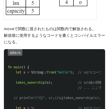
moveで関数に渡されたものは関数内で解放される。
解放後に使用するようなコードを書くとコンパイルエラー
になる。
qiita.rs
fn
main
()
{
let
s
=
String
::
from
(
"hello"
);
// sがスコープに
takes_ownership
(
s
);
// sの値が関数に
// ... ここで
// println!("{}", s);//sはtakes_ownershi
let
x
=
5
;
// xがスコープに