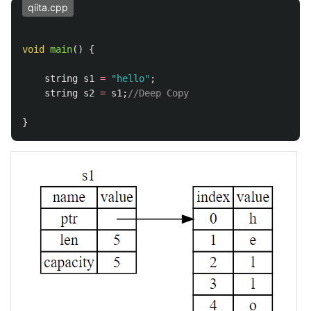
qiita.cpp
void
main
()
{
string
s1
=
"hello"
;
string
s2
=
s1
;
//Deep Copy
}