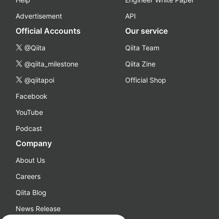
Advertisement
API
Official Accounts
Our service
@Qiita
Qiita Team
@qiita_milestone
Qiita Zine
@qiitapoi
Official Shop
Facebook
YouTube
Podcast
Company
About Us
Careers
Qiita Blog
News Release