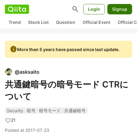
search
Login
Signup
Trend
Stock List
Question
Official Event
Official
info
More than 5 years have passed since last update.
@
asksaito
共通鍵暗号の暗号モード CTRに
ついて
Security
暗号
暗号モード
共通鍵暗号
21
Posted at
2017-07-23