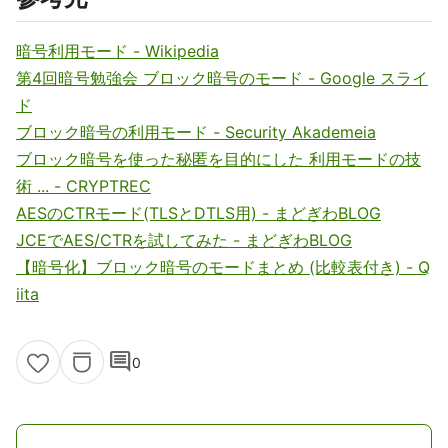
暗号利用モード - Wikipedia
第4回暗号勉強会 ブロック暗号のモード - Google スライ
ド
ブロック暗号の利用モード - Security Akademeia
ブロック暗号を使った秘匿を目的にした 利用モードの技
術 ... - CRYPTREC
AESのCTRモード(TLSとDTLS用) - まどぎわBLOG
JCEでAES/CTRを試してみた - まどぎわBLOG
【暗号化】ブロック暗号のモードまとめ (比較表付き) - Q
iita
comment
0