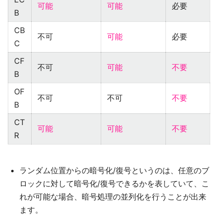
可能
可能
必要
B
CB
不可
可能
必要
C
CF
不可
可能
不要
B
OF
不可
不可
不要
B
CT
可能
可能
不要
R
ランダム位置からの暗号化/復号というのは、任意のブ
ロックに対して暗号化/復号できるかを表していて、こ
れが可能な場合、暗号処理の並列化を行うことが出来
ます。