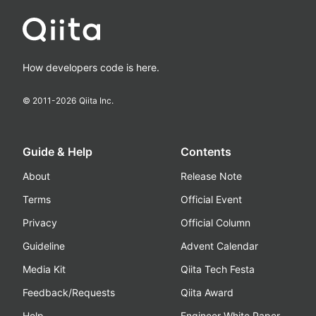
How developers code is here.
© 2011-
2026
Qiita Inc.
Guide & Help
Contents
About
Release Note
Terms
Official Event
Privacy
Official Column
Guideline
Advent Calendar
Media Kit
Qiita Tech Festa
Feedback/Requests
Qiita Award
Help
Engineer White Paper