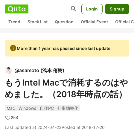
search
Login
Signup
Trend
Stock List
Question
Official Event
Official
info
More than 1 year has passed since last update.
@
asamoto
(
浅本 侑樹
)
もうIntel Macで消耗するのはや
めました。（2018年時点の話）
Mac
Windows
自作PC
仕事効率化
254
Last updated at
2024-04-23
Posted at
2018-12-20