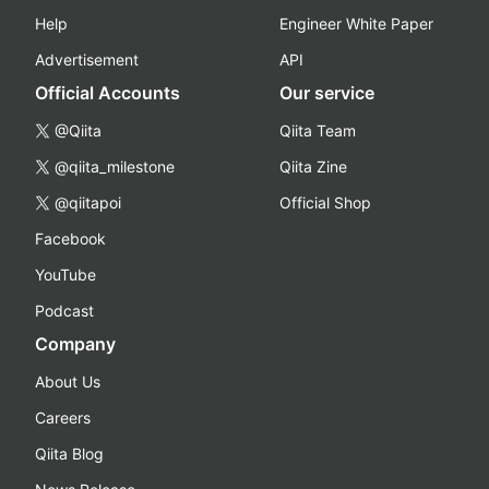
Help
Engineer White Paper
Advertisement
API
Official Accounts
Our service
@Qiita
Qiita Team
@qiita_milestone
Qiita Zine
@qiitapoi
Official Shop
Facebook
YouTube
Podcast
Company
About Us
Careers
Qiita Blog