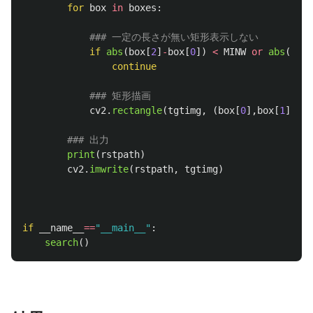
for
box
in
boxes
:
if
abs
(
box
[
2
]
-
box
[
0
])
<
MINW
or
abs
(
box
[
continue
cv2
.
rectangle
(
tgtimg
,
(
box
[
0
],
box
[
1
]),
(
print
(
rstpath
)
cv2
.
imwrite
(
rstpath
,
tgtimg
)
if
__name__
==
"
__main__
"
:
search
()