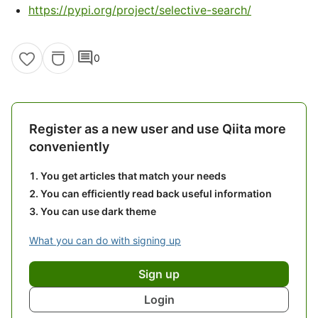
https://pypi.org/project/selective-search/
comment
0
Register as a new user and use Qiita more
conveniently
You get articles that match your needs
You can efficiently read back useful information
You can use dark theme
What you can do with signing up
Sign up
Login