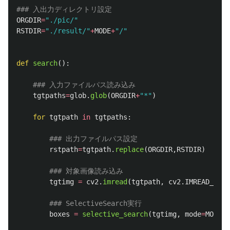
ORGDIR
=
"
./pic/
"
RSTDIR
=
"
./result/
"
+
MODE
+
"
/
"
def
search
():
tgtpaths
=
glob
.
glob
(
ORGDIR
+
"
*
"
)
for
tgtpath
in
tgtpaths
:
rstpath
=
tgtpath
.
replace
(
ORGDIR
,
RSTDIR
)
tgtimg
=
cv2
.
imread
(
tgtpath
,
cv2
.
IMREAD_COLO
boxes
=
selective_search
(
tgtimg
,
mode
=
MODE
,
r