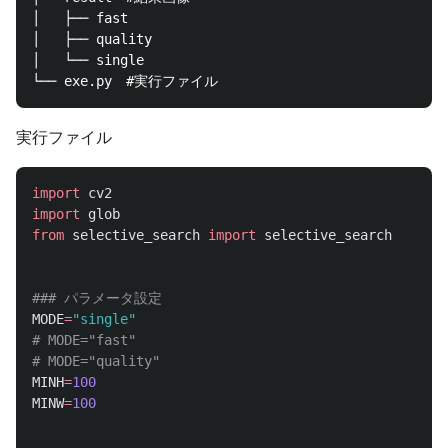
│   ├── fast

│   ├── quality

│   └── single

実行ファイル
import
cv2
import
glob
from
selective_search
import
selective_search
MODE
=
"
single
"
# MODE="fast"

MINH
=
100
MINW
=
100