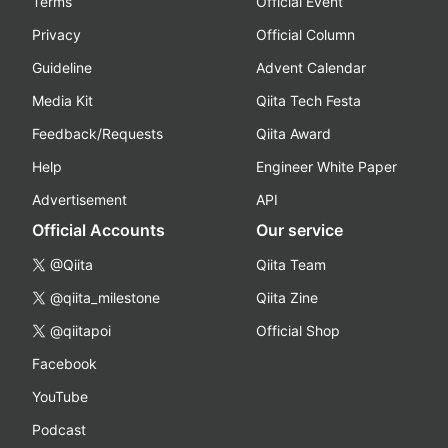
Terms
Official Event
Privacy
Official Column
Guideline
Advent Calendar
Media Kit
Qiita Tech Festa
Feedback/Requests
Qiita Award
Help
Engineer White Paper
Advertisement
API
Official Accounts
Our service
@Qiita
Qiita Team
@qiita_milestone
Qiita Zine
@qiitapoi
Official Shop
Facebook
YouTube
Podcast