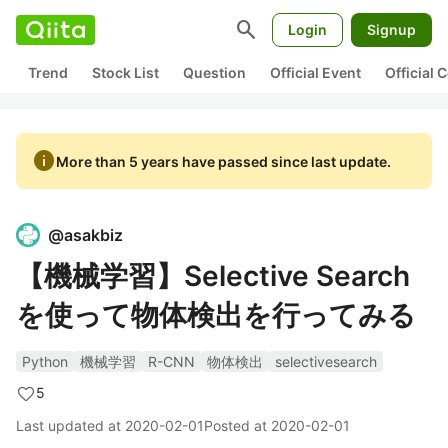
search
Login
Signup
Trend
Stock List
Question
Official Event
Official
info
More than 5 years have passed since last update.
@
asakbiz
【機械学習】Selective Search
を使って物体検出を行ってみる
Python
機械学習
R-CNN
物体検出
selectivesearch
5
Last updated at
2020-02-01
Posted at
2020-02-01