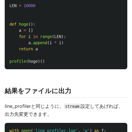
LEN
=
10000
def
hoge
():
a
=
[]
for
i
in
range
(
LEN
):
a
.
append
(
i
*
i
)
return
a
profile
(
hoge
)()
結果をファイルに出力
line_profilerと同じように、
設定してあげれば、
stream
出力先変更できます。
with
open
(
'
line_profiler.log
'
,
'
w
'
)
as
f
: