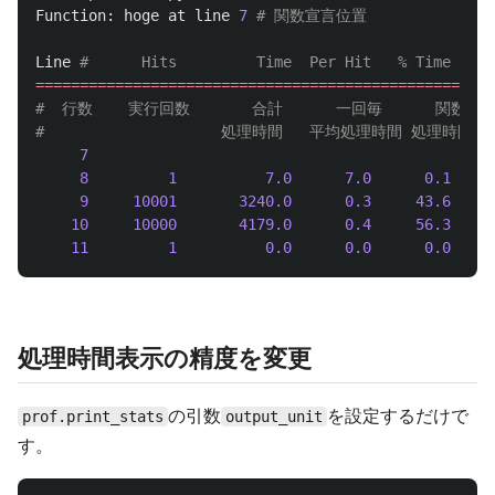
Function
:
hoge
at
line
7
Line
====================================================
#  行数    実行回数       合計      一回毎      関数内 
7
def
8
1
7.0
7.0
0.1
9
10001
3240.0
0.3
43.6
10
10000
4179.0
0.4
56.3
11
1
0.0
0.0
0.0
処理時間表示の精度を変更
の引数
を設定するだけで
prof.print_stats
output_unit
す。