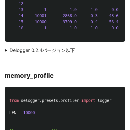
12
def
13
1
1.0
1.0
0.0
14
10001
2868.0
0.3
43.6
15
10000
3709.0
0.4
56.4
16
1
1.0
1.0
0.0
Delogger 0.2.4バージョン以下
memory_profile
from
delogger.presets.profiler
import
logger
LEN
=
10000