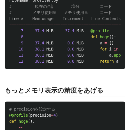
Filename
:
profiler
.
py
#          現在の合計       増分　　　　　コード！

Line
================================================
7
37.4
MiB
37.4
MiB
@profile
8
def
hoge
():
9
37.4
MiB
0.0
MiB
a
=
[]
10
38.1
MiB
0.0
MiB
for
i
in
rang
11
38.1
MiB
0.6
MiB
a
.
append
(
12
38.1
MiB
0.0
MiB
return
a
もっとメモリ表示の精度をあげる
@profile
(
precision
=
4
)
def
hoge
():
~~