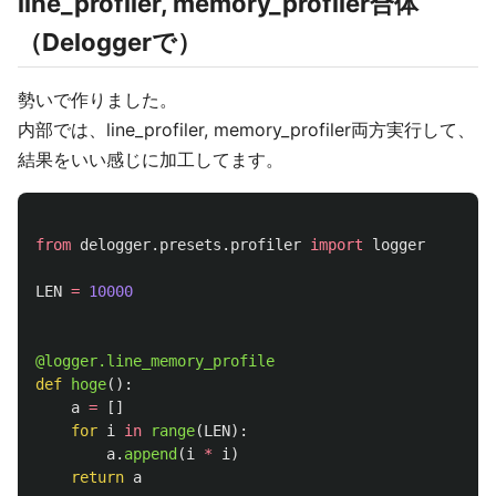
line_profiler, memory_profiler合体
（Deloggerで）
勢いで作りました。
内部では、line_profiler, memory_profiler両方実行して、
結果をいい感じに加工してます。
from
delogger.presets.profiler
import
logger
LEN
=
10000
@logger.line_memory_profile
def
hoge
():
a
=
[]
for
i
in
range
(
LEN
):
a
.
append
(
i
*
i
)
return
a