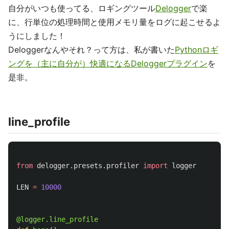
自分がいつも使ってる、ロギングツール
Delogger
で楽
に、行単位の処理時間と使用メモリ量をログに起こせるよ
うにしました！
Deloggerなんやそれ？って方は、私が書いた
Pythonロギ
ングを（主に自分が）快適になるDeloggerプラグイン
を
是非。
line_profile
from
delogger.presets.profiler
import
logger
LEN
=
10000
@logger.line_profile