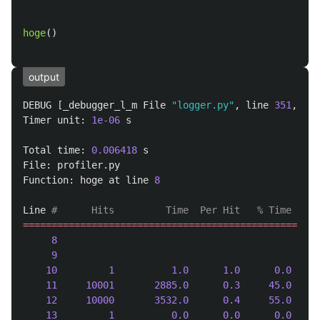
hoge
()
output
DEBUG
[
_debugger_l_m
File
"
logger.py
"
,
line
351
,
in
Timer
unit
:
1e-06
s
Total
time
:
0.006418
s
File
:
profiler
.
py
Function
:
hoge
at
line
8
Line
====================================================
8
4
9
10
1
1.0
1.0
0.0
4
11
10001
2885.0
0.3
45.0
4
12
10000
3532.0
0.4
55.0
4
13
1
0.0
0.0
0.0
4