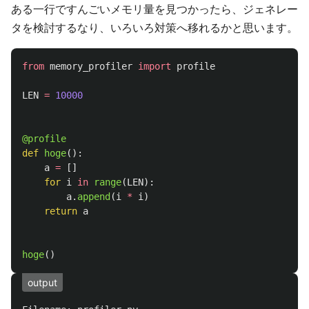
ある一行ですんごいメモリ量を見つかったら、ジェネレー
タを検討するなり、いろいろ対策へ移れるかと思います。
from
memory_profiler
import
profile
LEN
=
10000
@profile
def
hoge
():
a
=
[]
for
i
in
range
(
LEN
):
a
.
append
(
i
*
i
)
return
a
hoge
()
output