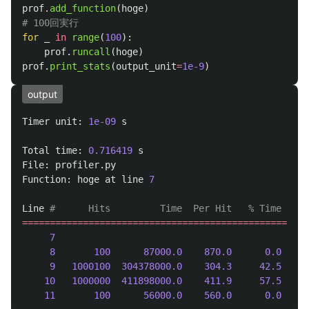
prof
.
add_function
(
hoge
)
for
_
in
range
(
100
):
prof
.
runcall
(
hoge
)
prof
.
print_stats
(
output_unit
=
1e-9
)
output
Timer
unit
:
1e-09
s
Total
time
:
0.716419
s
File
:
profiler
.
py
Function
:
hoge
at
line
7
Line
====================================================
7
def
8
100
87000.0
870.0
0.0
9
1000100
304378000.0
304.3
42.5
10
1000000
411898000.0
411.9
57.5
11
100
56000.0
560.0
0.0