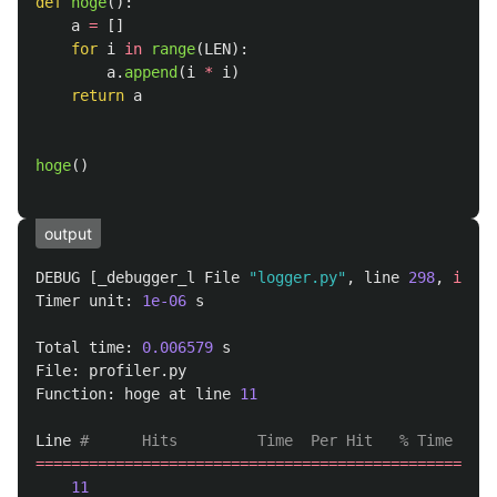
def
hoge
():
a
=
[]
for
i
in
range
(
LEN
):
a
.
append
(
i
*
i
)
return
a
hoge
()
output
DEBUG
[
_debugger_l
File
"
logger.py
"
,
line
298
,
in
wr
Timer
unit
:
1e-06
s
Total
time
:
0.006579
s
File
:
profiler
.
py
Function
:
hoge
at
line
11
Line
====================================================
11
@De