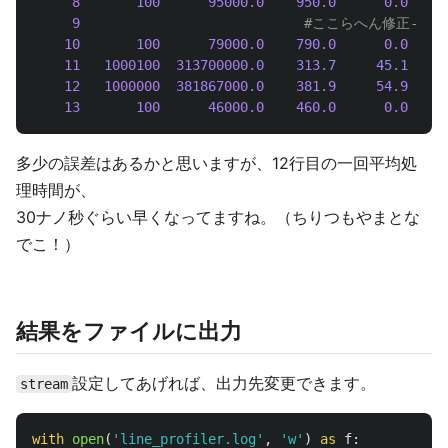
8
100
95000.0
950.0
0.0
9
10
100
79000.0
790.0
0.0
11
1000100
313700000.0
313.7
45.1
12
1000000
381867000.0
381.9
54.9
13
100
46000.0
460.0
0.0
多少の誤差はあるかと思いますが、12行目の一回平均処
理時間が、
30ナノ秒ぐらい早くなってますね。（ちりつもやまとな
でこ！）
結果をファイルに出力
設定してあげれば、出力先変更できます。
stream
with
open
(
'
line_profiler.log
'
,
'
w
'
)
as
f
: