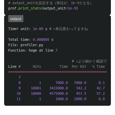
prof
.
print_stats
(
output_unit
=
1e-9
)
output
Timer
unit
:
1e-09
s
Total
time
:
0.008005
s
File
:
profiler
.
py
Function
:
hoge
at
line
7
Line
====================================================
7
def
8
1
7000.0
7000.0
0.1
9
10001
3422000.0
342.2
42.7
10
10000
4575000.0
457.5
57.2
11
1
1000.0
1000.0
0.0