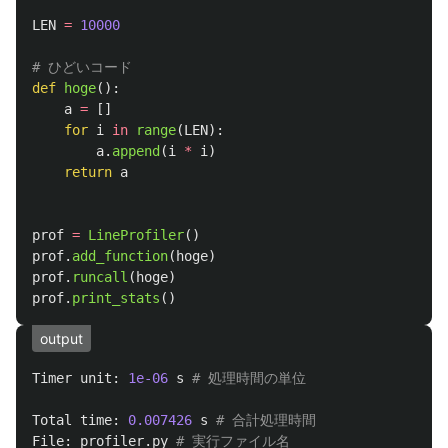
LEN
=
10000
def
hoge
():
a
=
[]
for
i
in
range
(
LEN
):
a
.
append
(
i
*
i
)
return
a
prof
=
LineProfiler
()
prof
.
add_function
(
hoge
)
prof
.
runcall
(
hoge
)
prof
.
print_stats
()
output
Timer
unit
:
1e-06
s
Total
time
:
0.007426
s
File
:
profiler
.
py