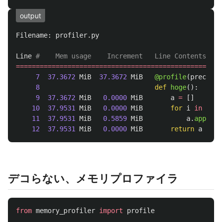
output
Filename
:
profiler
.
py
Line
================================================
7
37.3672
MiB
37.3672
MiB
@profile
(
precisio
8
def
hoge
():
9
37.3672
MiB
0.0000
MiB
a
=
[]
10
37.9531
MiB
0.0000
MiB
for
i
in
rang
11
37.9531
MiB
0.5859
MiB
a
.
append
(
12
37.9531
MiB
0.0000
MiB
return
a
デコらない、メモリプロファイラ
from
memory_profiler
import
profile