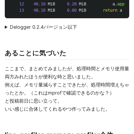
12
48.10
MiB
0.28
MiB
a
.
append
(
13
48.10
MiB
0.00
MiB
return
a
Delogger 0.2.4バージョン以下
あることに気づいた
ここまで、まとめてみましたが、処理時間とメモリ使用量
両方みれたほうが便利な時と思いました。
例えば、メモリ量減らすことできたが、処理時間増えちゃ
ったとか。（これはmprofで確認できるのかな？）
と投稿前日に思い立って、
いい感じに合体してくれるやつ作ってみました。