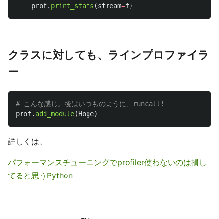
prof
.
print_stats
(
stream
=
f
)
クラスに対しても、ラインプロファイラ
ー
prof
.
add_module
(
Hoge
)
詳しくは、
パフォーマンスチューニングでprofiler使わないのは損し
てると思うPython