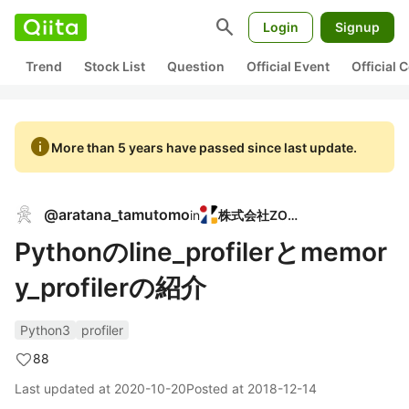
search
Login
Signup
Trend
Stock List
Question
Official Event
Official
info
More than 5 years have passed since last update.
@
aratana_tamutomo
in
株式会社ZOZO
Pythonのline_profilerとmemor
y_profilerの紹介
Python3
profiler
88
Last updated at
2020-10-20
Posted at
2018-12-14