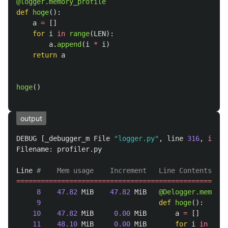
@logger.memory_profile
def
hoge
():
a
=
[]
for
i
in
range
(
LEN
):
a
.
append
(
i
*
i
)
return
a
hoge
()
output
DEBUG
[
_debugger_m
File
"
logger.py
"
,
line
316
,
in
wr
Filename
:
profiler
.
py
Line
================================================
8
47.82
MiB
47.82
MiB
@Delogger.memory_
9
def
hoge
():
10
47.82
MiB
0.00
MiB
a
=
[]
11
48.10
MiB
0.00
MiB
for
i
in
rang