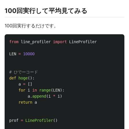
100回実行して平均見てみる
100回実行するだけです。
from
line_profiler
import
LineProfiler
LEN
=
10000
def
hoge
():
a
=
[]
for
i
in
range
(
LEN
):
a
.
append
(
i
*
i
)
return
a
prof
=
LineProfiler
()