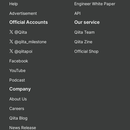
Help
Engineer White Paper
Advertisement
API
Official Accounts
Our service
@Qiita
Qiita Team
@qiita_milestone
Qiita Zine
@qiitapoi
Official Shop
Facebook
YouTube
Podcast
Company
About Us
Careers
Qiita Blog
News Release