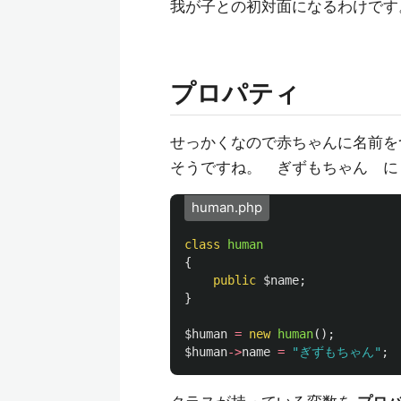
我が子との初対面になるわけです
プロパティ
せっかくなので赤ちゃんに名前を
そうですね。 ぎずもちゃん に
human.php
class
human
{
public
$name
;
}
$human
=
new
human
();
$human
->
name
=
"ぎずもちゃん"
;