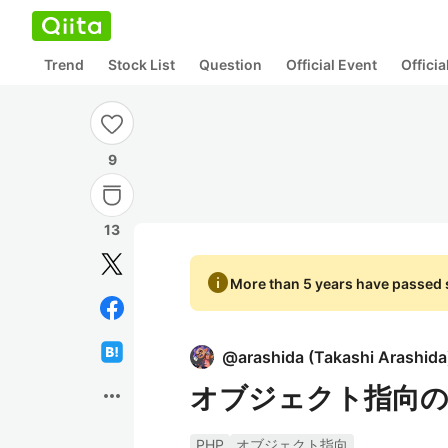
Trend
Stock List
Question
Official Event
Offici
9
13
info
More than 5 years have passed s
@
arashida
(
Takashi Arashida
オブジェクト指向
more_horiz
PHP
オブジェクト指向