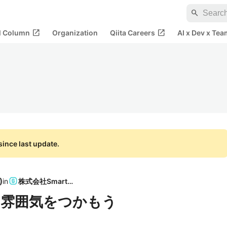
search
open_in_new
open_in_new
al Column
Organization
Qiita Careers
AI x Dev x Tea
ince last update.
)
in
株式会社SmartHR
の雰囲気をつかもう