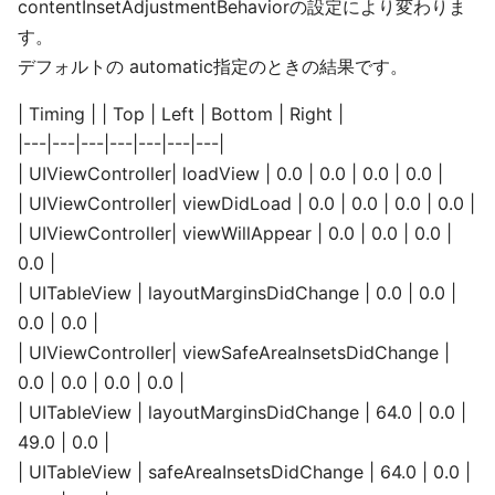
contentInsetAdjustmentBehaviorの設定により変わりま
す。
デフォルトの automatic指定のときの結果です。
| Timing | | Top | Left | Bottom | Right |
|---|---|---|---|---|---|---|
| UIViewController| loadView | 0.0 | 0.0 | 0.0 | 0.0 |
| UIViewController| viewDidLoad | 0.0 | 0.0 | 0.0 | 0.0 |
| UIViewController| viewWillAppear | 0.0 | 0.0 | 0.0 |
0.0 |
| UITableView | layoutMarginsDidChange | 0.0 | 0.0 |
0.0 | 0.0 |
| UIViewController| viewSafeAreaInsetsDidChange |
0.0 | 0.0 | 0.0 | 0.0 |
| UITableView | layoutMarginsDidChange | 64.0 | 0.0 |
49.0 | 0.0 |
| UITableView | safeAreaInsetsDidChange | 64.0 | 0.0 |