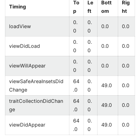
To
Le
Bott
Rig
Timing
p
ft
om
ht
0.
0.
loadView
0.0
0.0
0
0
0.
0.
viewDidLoad
0.0
0.0
0
0
0.
0.
viewWillAppear
0.0
0.0
0
0
viewSafeAreaInsetsDid
64
0.
49.0
0.0
Change
.0
0
traitCollectionDidChan
64
0.
49.0
0.0
ge
.0
0
64
0.
viewDidAppear
49.0
0.0
.0
0