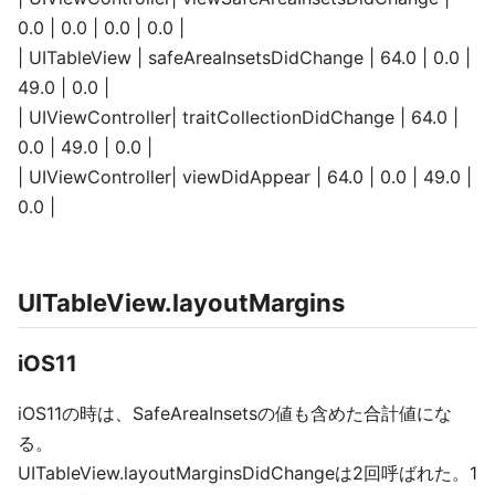
0.0 | 0.0 | 0.0 | 0.0 |
| UITableView | safeAreaInsetsDidChange | 64.0 | 0.0 |
49.0 | 0.0 |
| UIViewController| traitCollectionDidChange | 64.0 |
0.0 | 49.0 | 0.0 |
| UIViewController| viewDidAppear | 64.0 | 0.0 | 49.0 |
0.0 |
UITableView.layoutMargins
iOS11
iOS11の時は、SafeAreaInsetsの値も含めた合計値にな
る。
UITableView.layoutMarginsDidChangeは2回呼ばれた。1