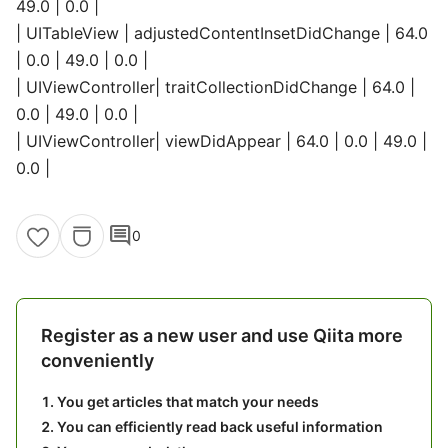
49.0 | 0.0 |
| UITableView | adjustedContentInsetDidChange | 64.0
| 0.0 | 49.0 | 0.0 |
| UIViewController| traitCollectionDidChange | 64.0 |
0.0 | 49.0 | 0.0 |
| UIViewController| viewDidAppear | 64.0 | 0.0 | 49.0 |
0.0 |
comment
0
Register as a new user and use Qiita more
conveniently
You get articles that match your needs
You can efficiently read back useful information