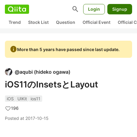
search
Login
Signup
Trend
Stock List
Question
Official Event
Official
info
More than 5 years have passed since last update.
@
aqubi
(
hideko ogawa
)
iOS11のInsetsとLayout
iOS
UIKit
ios11
196
Posted at
2017-10-15