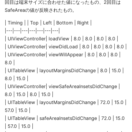
回目は端末サイズに合わせた値になったもの、2回目は
SafeAreaの値が反映されたもの。
| Timing | | Top | Left | Bottom | Right |
|---|---|---|---|---|---|---|
| UIViewController| loadView | 8.0 | 8.0 | 8.0 | 8.0 |
| UIViewController| viewDidLoad | 8.0 | 8.0 | 8.0 | 8.0 |
| UIViewController| viewWillAppear | 8.0 | 8.0 | 8.0 |
8.0 |
| UITableView | layoutMarginsDidChange | 8.0 | 15.0 |
8.0 | 15.0 |
| UIViewController| viewSafeAreaInsetsDidChange |
8.0 | 15.0 | 8.0 | 15.0 |
| UITableView | layoutMarginsDidChange | 72.0 | 15.0 |
57.0 | 15.0 |
| UITableView | safeAreaInsetsDidChange | 72.0 | 15.0
| 57.0 | 15.0 |