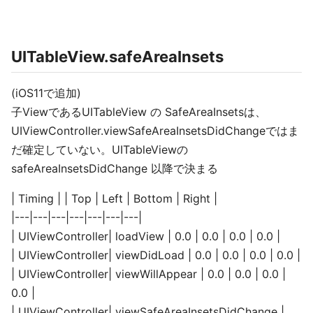
UITableView.safeAreaInsets
(iOS11で追加)
子ViewであるUITableView の SafeAreaInsetsは、
UIViewController.viewSafeAreaInsetsDidChangeではま
だ確定していない。UITableViewの
safeAreaInsetsDidChange 以降で決まる
| Timing | | Top | Left | Bottom | Right |
|---|---|---|---|---|---|---|
| UIViewController| loadView | 0.0 | 0.0 | 0.0 | 0.0 |
| UIViewController| viewDidLoad | 0.0 | 0.0 | 0.0 | 0.0 |
| UIViewController| viewWillAppear | 0.0 | 0.0 | 0.0 |
0.0 |
| UIViewController| viewSafeAreaInsetsDidChange |