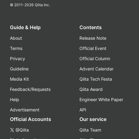
© 2011-
2026
Qiita Inc.
Guide & Help
Contents
About
Release Note
Terms
Official Event
Privacy
Official Column
Guideline
Advent Calendar
Media Kit
Qiita Tech Festa
Feedback/Requests
Qiita Award
Help
Engineer White Paper
Advertisement
API
Official Accounts
Our service
@Qiita
Qiita Team