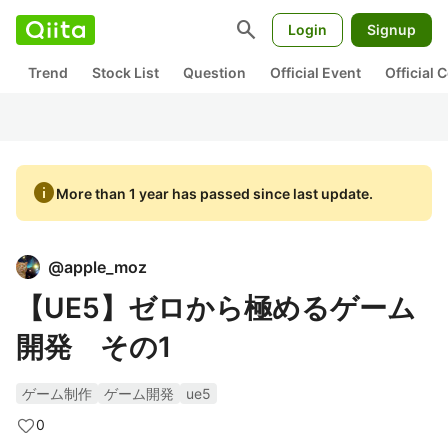
search
Login
Signup
Trend
Stock List
Question
Official Event
Official
info
More than 1 year has passed since last update.
@
apple_moz
【UE5】ゼロから極めるゲーム
開発 その1
ゲーム制作
ゲーム開発
ue5
0