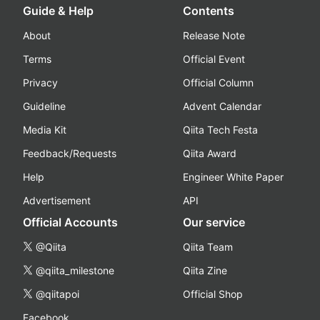
Guide & Help
Contents
About
Release Note
Terms
Official Event
Privacy
Official Column
Guideline
Advent Calendar
Media Kit
Qiita Tech Festa
Feedback/Requests
Qiita Award
Help
Engineer White Paper
Advertisement
API
Official Accounts
Our service
@Qiita
Qiita Team
@qiita_milestone
Qiita Zine
@qiitapoi
Official Shop
Facebook