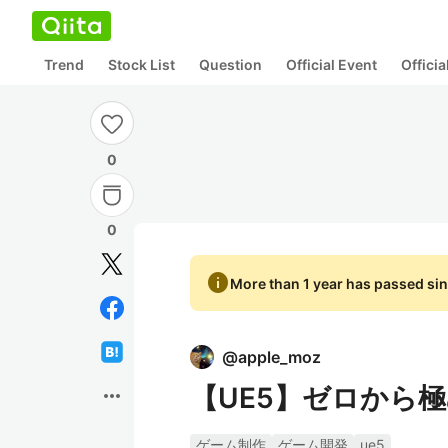
Trend
Stock List
Question
Official Event
Offici
0
0
info
More than 1 year has passed sin
@
apple_moz
【UE5】ゼロから
more_horiz
ゲーム制作
ゲーム開発
ue5