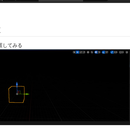
置
置してみる