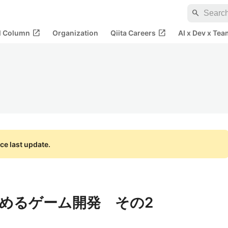
search
open_in_new
open_in_new
al Column
Organization
Qiita Careers
AI x Dev x Tea
ce last update.
極めるゲーム開発 その2