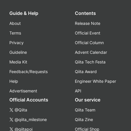
Guide & Help
Contents
About
Release Note
Terms
Official Event
Privacy
Official Column
Guideline
Advent Calendar
Media Kit
Qiita Tech Festa
Feedback/Requests
Qiita Award
Help
Engineer White Paper
Advertisement
API
Official Accounts
Our service
@Qiita
Qiita Team
@qiita_milestone
Qiita Zine
@qiitapoi
Official Shop