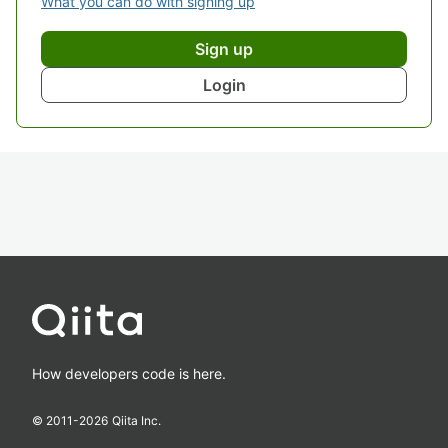
What you can do with signing up
Sign up
Login
How developers code is here.
© 2011-
2026
Qiita Inc.