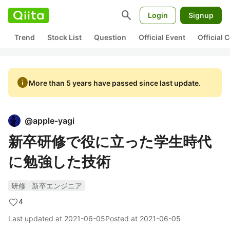
search
Login
Signup
Trend
Stock List
Question
Official Event
Official
info
More than 5 years have passed since last update.
@
apple-yagi
新卒研修で役に立った学生時代
に勉強した技術
研修
新卒エンジニア
4
Last updated at
2021-06-05
Posted at
2021-06-05