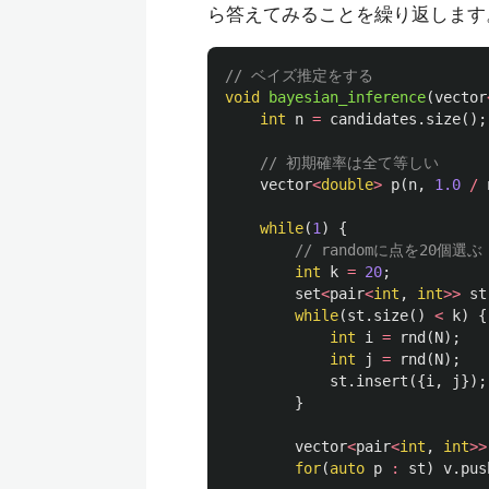
ら答えてみることを繰り返します
// ベイズ推定をする
void
bayesian_inference
(
vector
int
n
=
candidates
.
size
();
// 初期確率は全て等しい
vector
<
double
>
p
(
n
,
1.0
/
while
(
1
)
{
// randomに点を20個選ぶ
int
k
=
20
;
set
<
pair
<
int
,
int
>>
st
while
(
st
.
size
()
<
k
)
{
int
i
=
rnd
(
N
);
int
j
=
rnd
(
N
);
st
.
insert
({
i
,
j
});
}
vector
<
pair
<
int
,
int
>>
for
(
auto
p
:
st
)
v
.
pus