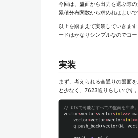
今回は、盤面から出力を選ぶ際の
累積分布関数から求めればよいで
以上を踏まえて実装していきます
ードはかなりシンプルなのでコー
実装
まず、考えられる全通りの盤面を
と少なく、7623通りらしいです
// bfsで可能なすべての盤面を生成。
vector
<
vector
<
vector
<
int
>>>
ma
vector
<
vector
<
vector
<
int
>>
q
.
push_back
(
vector
(
N
,
vect