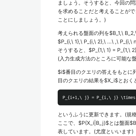
ましょう。そうすると、今回の問
を求めることだと考えることがで
ことにしましょう。)
考えられる盤面の列を$B_1,\ B_2,
$P_{i,\ 1},\ P_{i,\ 2},\ ...\
そうすると、$P_{1,\ 1} = P_{1,\
(入力生成方法のところに可能な
$i$番目のクエリの答えをもとに列$
目のクエリの結果を$X_i$とお
というふうに更新できます。(規
ここで、$P(X_i|B_j)$とは盤
表しています。(尤度といいます)