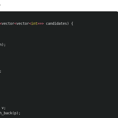
。
<
vector
<
vector
<
int
>>>
candidates
)
{
n
);
;
v
;
h_back
(
p
);