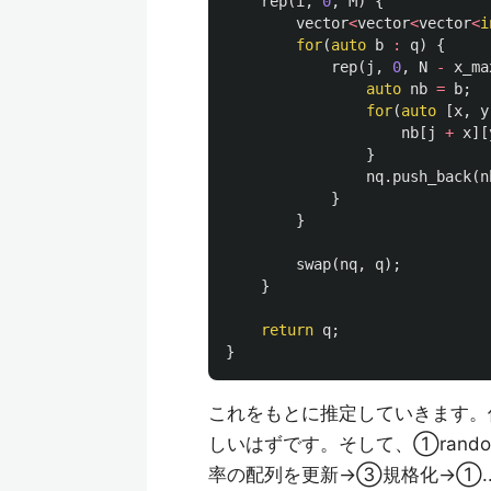
rep
(
i
,
0
,
M
)
{
vector
<
vector
<
vector
<
i
for
(
auto
b
:
q
)
{
rep
(
j
,
0
,
N
-
x_ma
auto
nb
=
b
;
for
(
auto
[
x
,
y
nb
[
j
+
x
][
}
nq
.
push_back
(
n
}
}
swap
(
nq
,
q
);
}
return
q
;
}
これをもとに推定していきます。何
しいはずです。そして、①ran
率の配列を更新→③規格化→①.