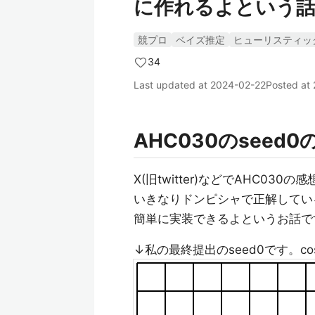
に作れるよという
競プロ
ベイズ推定
ヒューリスティッ
34
Last updated at
2024-02-22
Posted at
AHC030のseed0のv
X(旧twitter)などでAHC0
いきなりドンピシャで正解してい
簡単に実装できるよというお話で
↓私の最終提出のseed0です。co