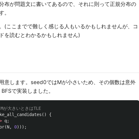
分布が問題文に書いてあるので、それに則って正規分布の
す。
。(ここまでで難しく感じる人もいるかもしれませんが、コ
ドを読むとわかるかもしれません)
用意します。seed0ではMが小さいため、その個数は意外
。BFSで実装しました。
Mが大きいときはTLE
ke_all_candidates
()
{
>
q
;
or
(
N
,
0
)));