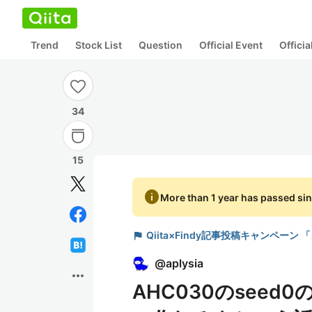
Trend
Stock List
Question
Official Event
Offici
34
15
info
More than 1 year has passed sin
flag
Qiita×Findy記事投稿キャンペ
@
aplysia
more_horiz
AHC030のsee