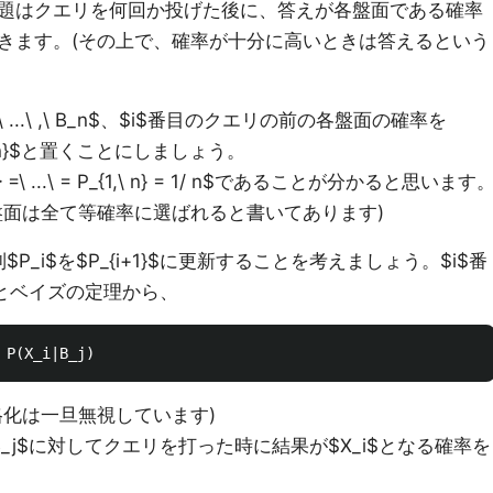
題はクエリを何回か投げた後に、答えが各盤面である確率
きます。(その上で、確率が十分に高いときは答えるという
\ ...\ ,\ B_n$、$i$番目のクエリの前の各盤面の確率を
 ,\ P_{i,\ n}$と置くことにしましょう。
 2} =\ ...\ = P_{1,\ n} = 1/ n$であることが分かると思います
盤面は全て等確率に選ばれると書いてあります)
P_i$を$P_{i+1}$に更新することを考えましょう。$i$番
くとベイズの定理から、
格化は一旦無視しています)
面$B_j$に対してクエリを打った時に結果が$X_i$となる確率を