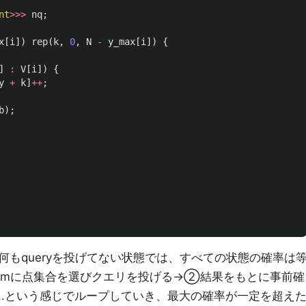
nt
>>>
nq
;
x
[
i
])
rep
(
k
,
0
,
N
-
y_max
[
i
])
{
]
:
V
[
i
])
{
y
+
k
]
++
;
b
);
もqueryを投げてない状態では、すべての状態の確率は
domに点集合を選びクエリを投げる→②結果をもとに事前確
..という感じでループしていき、最大の確率が一定を超え