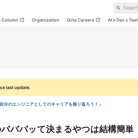
search
open_in_new
open_in_new
al Column
Organization
Qiita Careers
AI x Dev x Tea
ce last update.
ーン 「自分のエンジニアとしてのキャリアを振り返ろう！」
d0のバババッて決まるやつは結構簡単