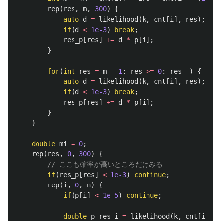
rep
(
res
,
m
,
300
)
{
auto
d
=
likelihood
(
k
,
cnt
[
i
],
res
);
if
(
d
<
1e-3
)
break
;
res_p
[
res
]
+=
d
*
p
[
i
];
}
for
(
int
res
=
m
-
1
;
res
>=
0
;
res
--
)
{
auto
d
=
likelihood
(
k
,
cnt
[
i
],
res
);
if
(
d
<
1e-3
)
break
;
res_p
[
res
]
+=
d
*
p
[
i
];
}
}
double
mi
=
0
;
rep
(
res
,
0
,
300
)
{
// ここも確率が高いところだけみる
if
(
res_p
[
res
]
<
1e-3
)
continue
;
rep
(
i
,
0
,
n
)
{
if
(
p
[
i
]
<
1e-5
)
continue
;
double
p_res_i
=
likelihood
(
k
,
cnt
[
i
],
r