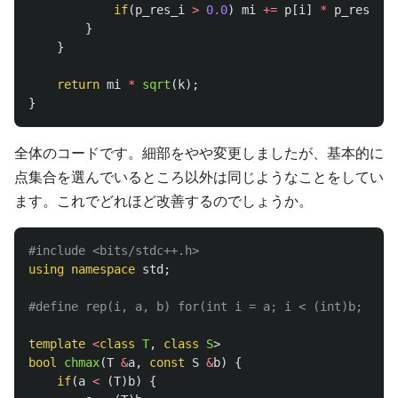
if
(
p_res_i
>
0.0
)
mi
+=
p
[
i
]
*
p_res_i
*
}
}
return
mi
*
sqrt
(
k
);
}
全体のコードです。細部をやや変更しましたが、基本的に
点集合を選んでいるところ以外は同じようなことをしてい
ます。これでどれほど改善するのでしょうか。
#include
<bits/stdc++.h>
using
namespace
std
;
template
<
class
T
,
class
S
>
bool
chmax
(
T
&
a
,
const
S
&
b
)
{
if
(
a
<
(
T
)
b
)
{