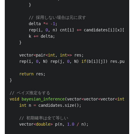
}
// 採用しない場合は元に戻す
delta
*=
-
1
;
rep
(
i
,
0
,
n
)
cnt
[
i
]
+=
candidates
[
i
][
x
][
y
]
*
k
+=
delta
;
}
vector
<
pair
<
int
,
int
>>
res
;
rep
(
i
,
0
,
N
)
rep
(
j
,
0
,
N
)
if
(
b
[
i
][
j
])
res
.
push_b
return
res
;
}
// ベイズ推定をする
void
bayesian_inference
(
vector
<
vector
<
vector
<
int
>>>
int
n
=
candidates
.
size
();
// 初期確率は全て等しい
vector
<
double
>
p
(
n
,
1.0
/
n
);