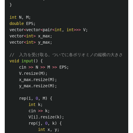
}
int
N
,
M
;
double
EPS
;
vector
<
vector
<
pair
<
int
,
int
>>>
V
;
vector
<
int
>
x_max
;
vector
<
int
>
y_max
;
//  入力を受け取る。ついでに各ポリオミノの縦横の大きさも
void
input
()
{
cin
>>
N
>>
M
>>
EPS
;
V
.
resize
(
M
);
x_max
.
resize
(
M
);
y_max
.
resize
(
M
);
rep
(
i
,
0
,
M
)
{
int
k
;
cin
>>
k
;
V
[
i
].
resize
(
k
);
rep
(
j
,
0
,
k
)
{
int
x
,
y
;