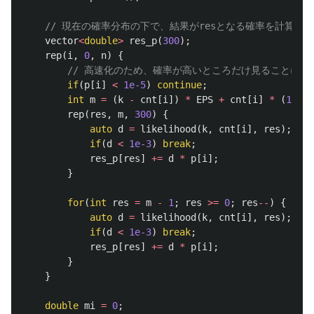
// 現在の確率分布の下で、結果がresとなる確率を計算
vector
<
double
>
res_p
(
300
);
rep
(
i
,
0
,
n
)
{
// 高速化のため、確率が高いところだけ見ることにす
if
(
p
[
i
]
<
1e-5
)
continue
;
int
m
=
(
k
-
cnt
[
i
])
*
EPS
+
cnt
[
i
]
*
(
1
-
E
rep
(
res
,
m
,
300
)
{
auto
d
=
likelihood
(
k
,
cnt
[
i
],
res
);
if
(
d
<
1e-3
)
break
;
res_p
[
res
]
+=
d
*
p
[
i
];
}
for
(
int
res
=
m
-
1
;
res
>=
0
;
res
--
)
{
auto
d
=
likelihood
(
k
,
cnt
[
i
],
res
);
if
(
d
<
1e-3
)
break
;
res_p
[
res
]
+=
d
*
p
[
i
];
}
}
double
mi
=
0
;