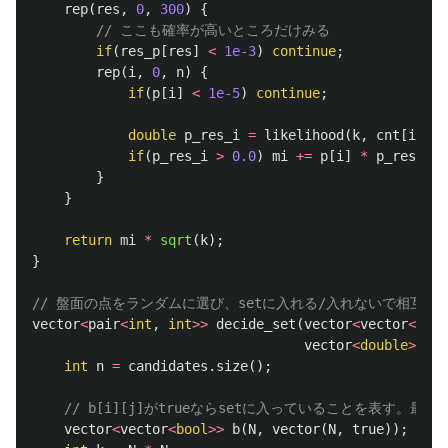
rep
(
res
,
0
,
300
)
{
// ここも確率が高いところだけみる
if
(
res_p
[
res
]
<
1e-3
)
continue
;
rep
(
i
,
0
,
n
)
{
if
(
p
[
i
]
<
1e-5
)
continue
;
double
p_res_i
=
likelihood
(
k
,
cnt
[
i
],
r
if
(
p_res_i
>
0.0
)
mi
+=
p
[
i
]
*
p_res_i
*
}
}
return
mi
*
sqrt
(
k
);
}
// 盤面の点をランダムに選び、setに入れる/入れないで相互
vector
<
pair
<
int
,
int
>>
decide_set
(
vector
<
vector
<
vect
vector
<
double
>
&
p
)
int
n
=
candidates
.
size
();
// b[i][j]がtrueならsetに入っていることを表す。最
vector
<
vector
<
bool
>>
b
(
N
,
vector
(
N
,
true
));