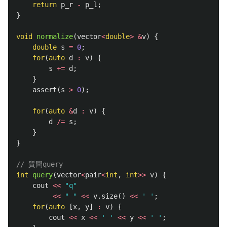
return
p_r
-
p_l
;
}
void
normalize
(
vector
<
double
>
&
v
)
{
double
s
=
0
;
for
(
auto
d
:
v
)
{
s
+=
d
;
}
assert
(
s
>
0
);
for
(
auto
&
d
:
v
)
{
d
/=
s
;
}
}
// 質問query
int
query
(
vector
<
pair
<
int
,
int
>>
v
)
{
cout
<<
"q"
<<
" "
<<
v
.
size
()
<<
' '
;
for
(
auto
[
x
,
y
]
:
v
)
{
cout
<<
x
<<
' '
<<
y
<<
' '
;