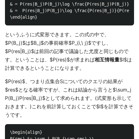
& = P(res|B_j)P(B_j)\log \frac{P(res|B_j)P(B_j)}{P(B
& =  P(res|B_j)P(B_j)\log \frac{P(res|B_j)}{P(res)}

というふうに式変形できます。この式の中で、
$P(B_j)$は$B_j$の事前確率$P_{i,\ j}$ですし、
$P(res|B_j)$は前回の記事で議論した尤度と同じもので
す。ということは、$P(res)$が求まれば
相互情報量
$I$は
計算できるということになります。
$P(res)$、つまり点集合Sについてのクエリの結果が
$res$となる確率ですが、これは結論から言うと$\sum_j
P(B_j)P(res|B_j)$として求められます。(式変形も示して
おきます。)これを前計算しておくことで$I$を計算できそ
うです。
\begin{align}

P(res) &= \sum_j P(B_j\cap res) \\
