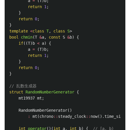
a
=
(
T
)
b
;
return
1
;
}
return
0
;
}
template
<
class
T
,
class
S
>
bool
chmin
(
T
&
a
,
const
S
&
b
)
{
if
((
T
)
b
<
a
)
{
a
=
(
T
)
b
;
return
1
;
}
return
0
;
}
// 乱数生成器
struct
RandomNumberGenerator
{
mt19937
mt
;
RandomNumberGenerator
()
:
mt
(
chrono
::
steady_clock
::
now
().
time_since_
int
operator
()(
int
a
,
int
b
)
{
// [a, b)