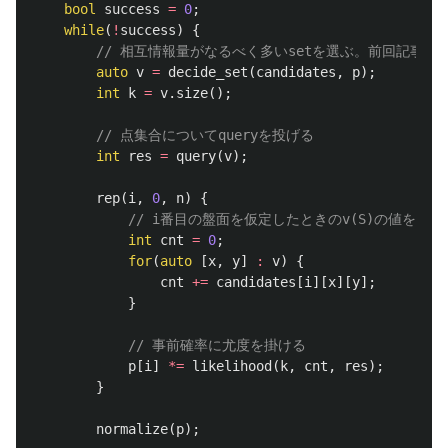
bool
success
=
0
;
while
(
!
success
)
{
// 相互情報量がなるべく多いsetを選ぶ。前回記事か
auto
v
=
decide_set
(
candidates
,
p
);
int
k
=
v
.
size
();
// 点集合についてqueryを投げる
int
res
=
query
(
v
);
rep
(
i
,
0
,
n
)
{
// i番目の盤面を仮定したときのv(S)の値を取得
int
cnt
=
0
;
for
(
auto
[
x
,
y
]
:
v
)
{
cnt
+=
candidates
[
i
][
x
][
y
];
}
// 事前確率に尤度を掛ける
p
[
i
]
*=
likelihood
(
k
,
cnt
,
res
);
}
normalize
(
p
);