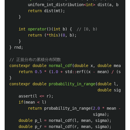
uniform_int_distribution
<
int
>
dist
(
a
,
b
-
1
)
return
dist
(
mt
);
}
int
operator
()(
int
b
)
{
// [0, b)
return
(
*
this
)(
0
,
b
);
}
}
rnd
;
// 正規分布の累積分布関数
constexpr
double
normal_cdf
(
double
x
,
double
mean
=
return
0.5
*
(
1.0
+
std
::
erf
((
x
-
mean
)
/
(
sigma
}
constexpr
double
probability_in_range
(
double
l
,
doub
double
sigma
=
assert
(
l
<=
r
);
if
(
mean
<
l
)
return
probability_in_range
(
2.0
*
mean
-
r
,
sigma
);
double
p_l
=
normal_cdf
(
l
,
mean
,
sigma
);
double
p_r
=
normal_cdf
(
r
,
mean
,
sigma
);