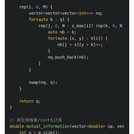
rep
(
i
,
0
,
M
)
{
vector
<
vector
<
vector
<
int
>>>
nq
;
for
(
auto
b
:
q
)
{
rep
(
j
,
0
,
N
-
x_max
[
i
])
rep
(
k
,
0
,
N
-
y_
auto
nb
=
b
;
for
(
auto
[
x
,
y
]
:
V
[
i
])
{
nb
[
j
+
x
][
y
+
k
]
++
;
}
nq
.
push_back
(
nb
);
}
}
swap
(
nq
,
q
);
}
return
q
;
}
// 相互情報量/costを計算
double
mutual_information
(
vector
<
double
>
&
p
,
vector
<
int
n
=
p
.
size
();