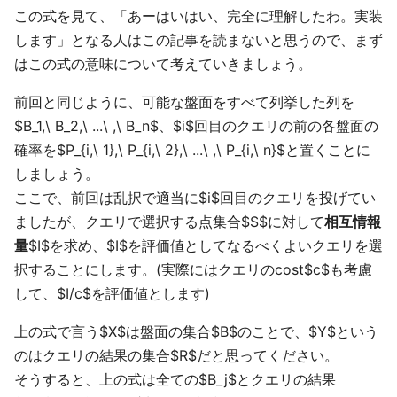
この式を見て、「あーはいはい、完全に理解したわ。実装
します」となる人はこの記事を読まないと思うので、まず
はこの式の意味について考えていきましょう。
前回と同じように、可能な盤面をすべて列挙した列を
$B_1,\ B_2,\ ...\ ,\ B_n$、$i$回目のクエリの前の各盤面の
確率を$P_{i,\ 1},\ P_{i,\ 2},\ ...\ ,\ P_{i,\ n}$と置くことに
しましょう。
ここで、前回は乱択で適当に$i$回目のクエリを投げてい
ましたが、クエリで選択する点集合$S$に対して
相互情報
量
$I$を求め、$I$を評価値としてなるべくよいクエリを選
択することにします。(実際にはクエリのcost$c$も考慮
して、$I/c$を評価値とします)
上の式で言う$X$は盤面の集合$B$のことで、$Y$という
のはクエリの結果の集合$R$だと思ってください。
そうすると、上の式は全ての$B_j$とクエリの結果