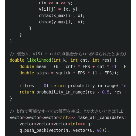
cin
>>
x
>>
y
;
V
[
i
][
j
]
=
{
x
,
y
};
chmax
(
x_max
[
i
],
x
);
chmax
(
y_max
[
i
],
y
);
}
}
}
// 個数k, v(S) = cntの点集合からresが得られたときの尤度
double
likelihood
(
int
k
,
int
cnt
,
int
res
)
{
double
mean
=
(
k
-
cnt
)
*
EPS
+
cnt
*
(
1
-
EPS
);
double
sigma
=
sqrt
(
k
*
EPS
*
(
1
-
EPS
));
if
(
res
==
0
)
return
probability_in_range
(
-
1e10
,
return
probability_in_range
(
res
-
0.5
,
res
+
0.5
}
// bfsで可能なすべての盤面を生成。Mが大きいときはTLE
vector
<
vector
<
vector
<
int
>>>
make_all_candidates
()
{
vector
<
vector
<
vector
<
int
>>>
q
;
q
.
push_back
(
vector
(
N
,
vector
(
N
,
0
)));