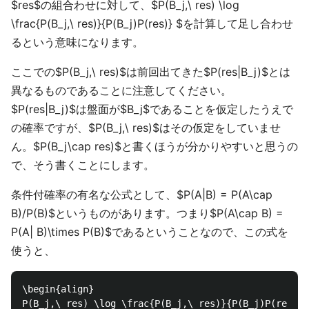
$res$の組合わせに対して、$P(B_j,\ res) \log
\frac{P(B_j,\ res)}{P(B_j)P(res)} $を計算して足し合わせ
るという意味になります。
ここでの$P(B_j,\ res)$は前回出てきた$P(res|B_j)$とは
異なるものであることに注意してください。
$P(res|B_j)$は盤面が$B_j$であることを仮定したうえで
の確率ですが、$P(B_j,\ res)$はその仮定をしていませ
ん。$P(B_j\cap res)$と書くほうが分かりやすいと思うの
で、そう書くことにします。
条件付確率の有名な公式として、$P(A|B) = P(A\cap
B)/P(B)$というものがあります。つまり$P(A\cap B) =
P(A| B)\times P(B)$であるということなので、この式を
使うと、
\begin{align}

P(B_j,\ res) \log \frac{P(B_j,\ res)}{P(B_j)P(res)} 