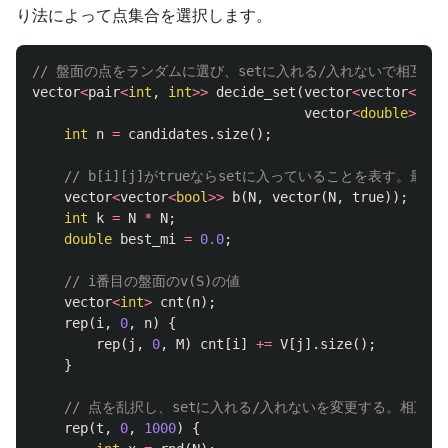
り法によって点集合を選択します。
// 盤面の点をランダムに選び、setに入れる/入れないで相互
vector
<
pair
<
int
,
int
>>
decide_set
(
vector
<
vector
<
vect
vector
<
double
>
&
p
)
int
n
=
candidates
.
size
();
// b[i][j]がtrueならsetに入っていることを表す。最
vector
<
vector
<
bool
>>
b
(
N
,
vector
(
N
,
true
));
int
k
=
N
*
N
;
double
best_mi
=
0.0
;
// i番目の盤面のv(S)の値
vector
<
int
>
cnt
(
n
);
rep
(
i
,
0
,
n
)
{
rep
(
j
,
0
,
M
)
cnt
[
i
]
+=
V
[
j
].
size
();
}
// 点を乱択し、setに入れる/入れないを変更する。相互情
rep
(
t
,
0
,
1000
)
{