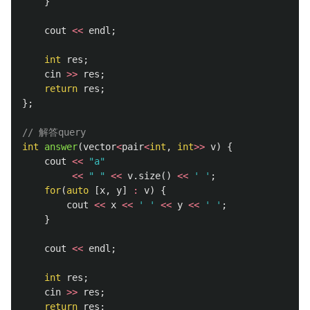
}
cout
<<
endl
;
int
res
;
cin
>>
res
;
return
res
;
};
// 解答query
int
answer
(
vector
<
pair
<
int
,
int
>>
v
)
{
cout
<<
"a"
<<
" "
<<
v
.
size
()
<<
' '
;
for
(
auto
[
x
,
y
]
:
v
)
{
cout
<<
x
<<
' '
<<
y
<<
' '
;
}
cout
<<
endl
;
int
res
;
cin
>>
res
;
return
res
;