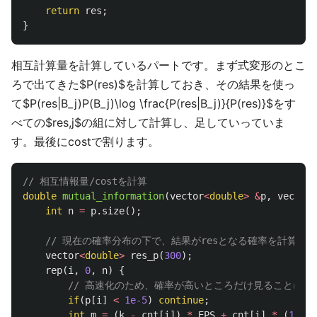
return
res
;
}
相互計算量を計算しているパートです。まず式変形のとこ
ろで出てきた$P(res)$を計算しておき、その結果を使っ
て$P(res|B_j)P(B_j)\log \frac{P(res|B_j)}{P(res)}$をす
べての$res,j$の組に対して計算し、足していっていま
す。最後にcostで割ります。
// 相互情報量/costを計算
double
mutual_information
(
vector
<
double
>
&
p
,
vector
<
int
n
=
p
.
size
();
// 現在の確率分布の下で、結果がresとなる確率を計算
vector
<
double
>
res_p
(
300
);
rep
(
i
,
0
,
n
)
{
// 高速化のため、確率が高いところだけ見ることにす
if
(
p
[
i
]
<
1e-5
)
continue
;
int
m
=
(
k
-
cnt
[
i
])
*
EPS
+
cnt
[
i
]
*
(
1
-
E