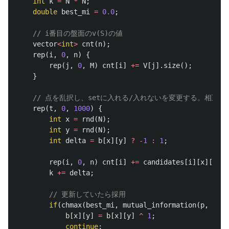
int
k
=
N
*
N
;
double
best_mi
=
0.0
;
// i番目の盤面のv(S)の値
vector
<
int
>
cnt
(
n
);
rep
(
i
,
0
,
n
)
{
rep
(
j
,
0
,
M
)
cnt
[
i
]
+=
V
[
j
].
size
();
}
// 点を乱択し、setに入れる/入れないを変更する。相互情
rep
(
t
,
0
,
1000
)
{
int
x
=
rnd
(
N
);
int
y
=
rnd
(
N
);
int
delta
=
b
[
x
][
y
]
?
-
1
:
1
;
rep
(
i
,
0
,
n
)
cnt
[
i
]
+=
candidates
[
i
][
x
][
y
]
*
k
+=
delta
;
// 更新していたら採用
if
(
chmax
(
best_mi
,
mutual_information
(
p
,
cnt
,
b
[
x
][
y
]
=
b
[
x
][
y
]
^
1
;
continue
;