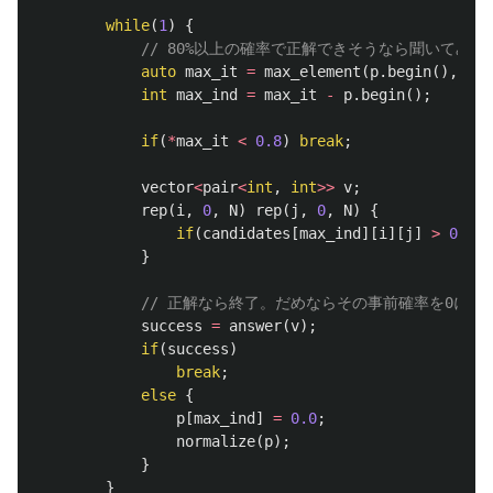
while
(
1
)
{
// 80%以上の確率で正解できそうなら聞いてみる
auto
max_it
=
max_element
(
p
.
begin
(),
p
.
e
int
max_ind
=
max_it
-
p
.
begin
();
if
(
*
max_it
<
0.8
)
break
;
vector
<
pair
<
int
,
int
>>
v
;
rep
(
i
,
0
,
N
)
rep
(
j
,
0
,
N
)
{
if
(
candidates
[
max_ind
][
i
][
j
]
>
0
)
v
.
}
// 正解なら終了。だめならその事前確率を0にし
success
=
answer
(
v
);
if
(
success
)
break
;
else
{
p
[
max_ind
]
=
0.0
;
normalize
(
p
);
}
}