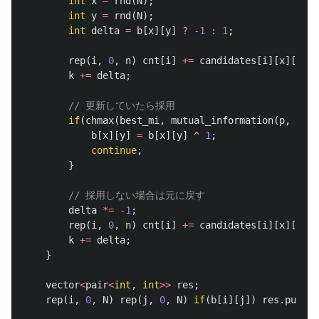
int
x
=
rnd
(
N
);
int
y
=
rnd
(
N
);
int
delta
=
b
[
x
][
y
]
?
-
1
:
1
;
rep
(
i
,
0
,
n
)
cnt
[
i
]
+=
candidates
[
i
][
x
][
y
]
*
k
+=
delta
;
// 更新していたら採用
if
(
chmax
(
best_mi
,
mutual_information
(
p
,
cnt
,
b
[
x
][
y
]
=
b
[
x
][
y
]
^
1
;
continue
;
}
// 採用しない場合は元に戻す
delta
*=
-
1
;
rep
(
i
,
0
,
n
)
cnt
[
i
]
+=
candidates
[
i
][
x
][
y
]
*
k
+=
delta
;
}
vector
<
pair
<
int
,
int
>>
res
;
rep
(
i
,
0
,
N
)
rep
(
j
,
0
,
N
)
if
(
b
[
i
][
j
])
res
.
push_b