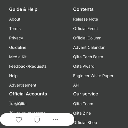
Guide & Help
Contents
About
Release Note
Terms
Official Event
Privacy
Official Column
Guideline
Advent Calendar
Media Kit
Qiita Tech Festa
Feedback/Requests
Qiita Award
Help
Engineer White Paper
Advertisement
API
Official Accounts
Our service
@Qiita
Qiita Team
@qiita_milestone
Qiita Zine
more_horiz
@qiitapoi
Official Shop