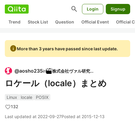
search
Login
Signup
Trend
Stock List
Question
Official Event
Official
info
More than 3 years have passed since last update.
@
aosho235
in
株式会社ヴァル研究所
ロケール（locale）まとめ
Linux
locale
POSIX
132
Last updated at
2022-09-27
Posted at
2015-12-13