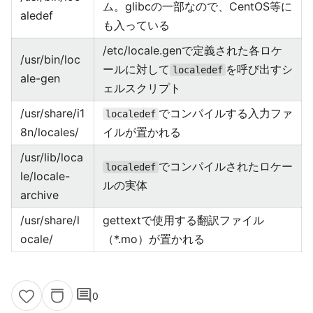
ム。glibcの一部なので、CentOS等に
aledef
も入っている
/etc/locale.genで定義された各ロケ
/usr/bin/loc
ールに対して
を呼び出すシ
localedef
ale-gen
ェルスクリプト
/usr/share/i1
でコンパイルする入力ファ
localedef
8n/locales/
イルが置かれる
/usr/lib/loca
でコンパイルされたロケー
localedef
le/locale-
ルの実体
archive
/usr/share/l
gettextで使用する翻訳ファイル
ocale/
（*.mo）が置かれる
comment
0