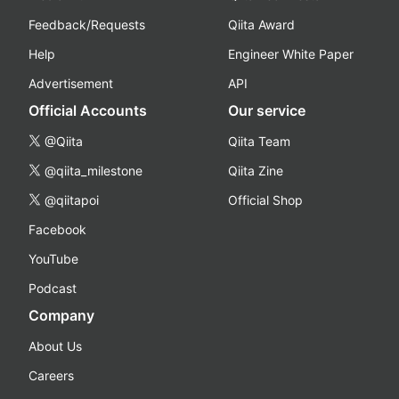
Feedback/Requests
Qiita Award
Help
Engineer White Paper
Advertisement
API
Official Accounts
Our service
@Qiita
Qiita Team
@qiita_milestone
Qiita Zine
@qiitapoi
Official Shop
Facebook
YouTube
Podcast
Company
About Us
Careers