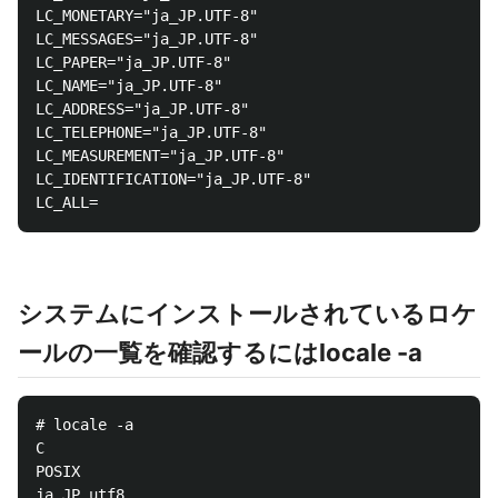
LC_MONETARY="ja_JP.UTF-8"

LC_MESSAGES="ja_JP.UTF-8"

LC_PAPER="ja_JP.UTF-8"

LC_NAME="ja_JP.UTF-8"

LC_ADDRESS="ja_JP.UTF-8"

LC_TELEPHONE="ja_JP.UTF-8"

LC_MEASUREMENT="ja_JP.UTF-8"

LC_IDENTIFICATION="ja_JP.UTF-8"

システムにインストールされているロケ
ールの一覧を確認するにはlocale -a
# locale -a

C

POSIX
