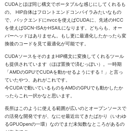
CUDAとほぼ同じ構文でポータブルな感じにしてくれるも
の。 HIP自体はフロントエンドコンパイラみたいなもの
で、バックエンドにnvccを使えばCUDAに、先述のHCC
を使えばGCN-ISAかHSAILになります。どちらも、オー
バーヘッドはありません。もし更に最適化したかったら変
換後のコードを見て最適化が可能です。
CUDAソースをそのままHIP構文に変換してくれるツール
も提供されています（ほぼ置換で済むっぽい）。一時期
「AMDのGPUでCUDAを動かせるようにする！」と言っ
ていたやつ、あれがこれです。
今CUDAで動いているものをAMDのGPUでも動かしたか
ったらこれ一択かなと思います。
長所はこのように使える範囲が広いのとオープンソースで
の活発な開発ですが、なにせ最近出てきたばかり（いわゆ
るGPUOpenの一環）なのでまだ未知数なところがあるの