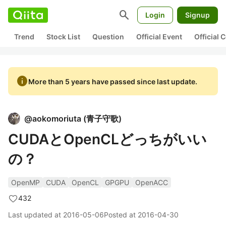
search
Login
Signup
Trend
Stock List
Question
Official Event
Official
info
More than 5 years have passed since last update.
@
aokomoriuta
(
青子守歌
)
CUDAとOpenCLどっちがいい
の？
OpenMP
CUDA
OpenCL
GPGPU
OpenACC
432
Last updated at
2016-05-06
Posted at
2016-04-30