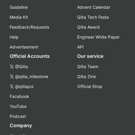
Guideline
Advent Calendar
Media Kit
Qiita Tech Festa
Feedback/Requests
Qiita Award
Help
Engineer White Paper
Advertisement
API
Official Accounts
Our service
@Qiita
Qiita Team
@qiita_milestone
Qiita Zine
@qiitapoi
Official Shop
Facebook
YouTube
Podcast
Company