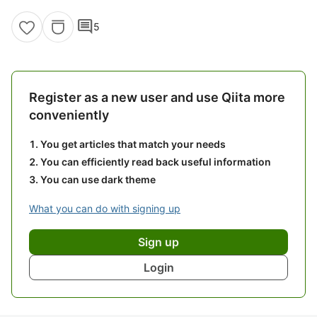
comment
5
Register as a new user and use Qiita more
conveniently
You get articles that match your needs
You can efficiently read back useful information
You can use dark theme
What you can do with signing up
Sign up
Login