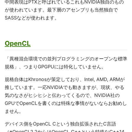
中間表現はPTXと呼ばれているこれもNVIDIA独自のもの
が使われています。最下層のアセンブリも当然独自で
SASSなどが使われます。
OpenCL
「異種混合環境での並列プログラミングのオープンな標準
規格」、つまりGPGPUには特化していません。
規格自体はKhronosが策定しており、Intel, AMD, ARMが
推しています。一応NVIDIAでも動きますが、現状、やる
気のなさがヒシヒシと伝わってくるので、NVIDIA社の
GPUでOpenCLを書くのは特殊な事情がないならお勧めし
ません。
デバイス側をOpenCL Cという独自拡張されたC言語
（※OpenCL2.2からはOpenCL C++という特殊なC++14