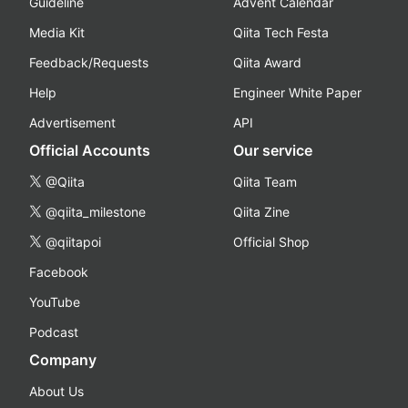
Guideline
Advent Calendar
Media Kit
Qiita Tech Festa
Feedback/Requests
Qiita Award
Help
Engineer White Paper
Advertisement
API
Official Accounts
Our service
@Qiita
Qiita Team
@qiita_milestone
Qiita Zine
@qiitapoi
Official Shop
Facebook
YouTube
Podcast
Company
About Us