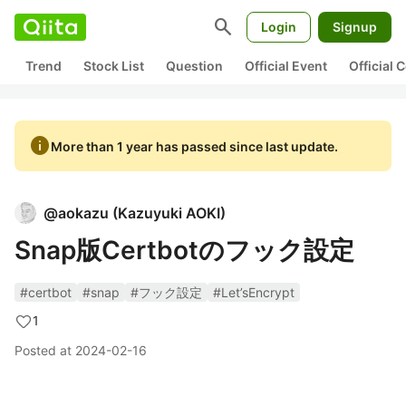
search
Login
Signup
Trend
Stock List
Question
Official Event
Official
info
More than 1 year has passed since last update.
@
aokazu
(
Kazuyuki AOKI
)
Snap版Certbotのフック設定
#certbot
#snap
#フック設定
#Let’sEncrypt
1
Posted at
2024-02-16