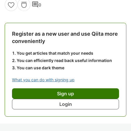
comment
0
Register as a new user and use Qiita more
conveniently
You get articles that match your needs
You can efficiently read back useful information
You can use dark theme
What you can do with signing up
Sign up
Login