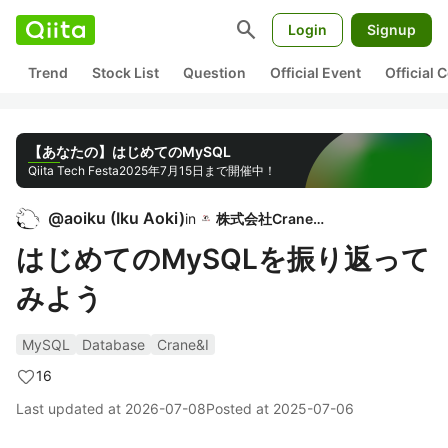
search
Login
Signup
Trend
Stock List
Question
Official Event
Official
【あなたの】はじめてのMySQL
Qiita Tech Festa
2025年7月15日まで開催中！
@
aoiku
(
Iku Aoki
)
in
株式会社Crane＆I
はじめてのMySQLを振り返って
みよう
MySQL
Database
Crane&I
16
Last updated at
2026-07-08
Posted at
2025-07-06