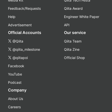
Media Kit
Qiita Tech Festa
Feedback/Requests
Qiita Award
Help
Engineer White Paper
Advertisement
API
Official Accounts
Our service
@Qiita
Qiita Team
@qiita_milestone
Qiita Zine
@qiitapoi
Official Shop
Facebook
YouTube
Podcast
Company
About Us
Careers