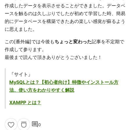
作成したデータを表示させることができました。データベ
ースを触るのは久しぶりでしたが初めて学習した時、簡易
的にデータベースを構築できたあの楽しい感覚が蘇るよう
に思えました。
この[番外編]では今後も
ちょっと変わった
記事を不定期で
作成して参ります。
最後まで読んで頂きありがとうございました！
「サイト」
MySQLとは？【初心者向け】特徴やインストール方
法、使い方をわかりやすく解説
XAMPP とは？
comment
0