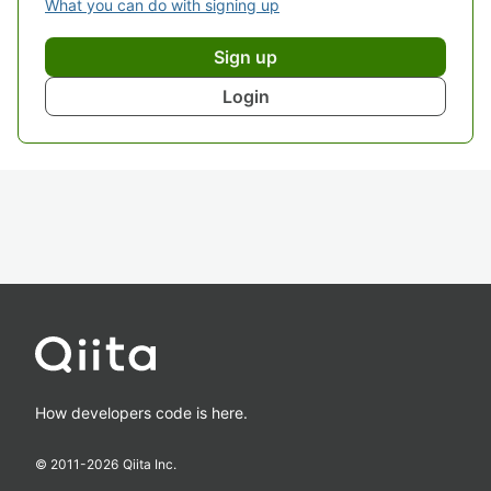
What you can do with signing up
Sign up
Login
How developers code is here.
© 2011-
2026
Qiita Inc.