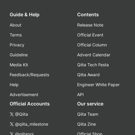
Guide & Help
Contents
About
Release Note
Terms
Official Event
Privacy
Official Column
Guideline
Advent Calendar
Media Kit
Qiita Tech Festa
Feedback/Requests
Qiita Award
Help
Engineer White Paper
Advertisement
API
Official Accounts
Our service
@Qiita
Qiita Team
@qiita_milestone
Qiita Zine
@qiitapoi
Official Shop