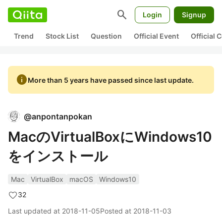
search
Login
Signup
Trend
Stock List
Question
Official Event
Official
info
More than 5 years have passed since last update.
@
anpontanpokan
MacのVirtualBoxにWindows10
をインストール
Mac
VirtualBox
macOS
Windows10
32
Last updated at
2018-11-05
Posted at
2018-11-03