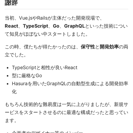
謝辞
当初、Vue.jsやRailsが主体だった開発現場で、
React
、
TypeScript
、
Go
、
GraphQL
といった技術につい
て知見がほぼない中スタートしました。
この時、僕たちが得たかったのは、
保守性
と
開発効率
の両
立でした。
TypeScriptと相性が良いReact
型に厳格なGo
Hasuraを用いたGraphQLの自動型生成による開発効率
化
もちろん技術的な難易度は一気に上がりましたが、新規サ
ービスをスタートさせるのに最適な構成だったと思ってい
ます。