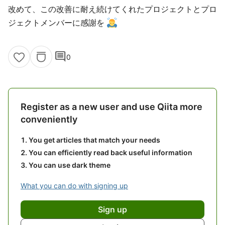
改めて、この改善に耐え続けてくれたプロジェクトとプロ
ジェクトメンバーに感謝を
comment
0
Register as a new user and use Qiita more
conveniently
You get articles that match your needs
You can efficiently read back useful information
You can use dark theme
What you can do with signing up
Sign up