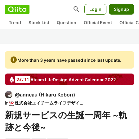
search
Login
Signup
Trend
Stock List
Question
Official Event
Official
info
More than 3 years have passed since last update.
Ateam LifeDesign
Advent Calendar
2022
Day 14
@
anneau
(
Hikaru Kobori
)
in
株式会社エイチームライフデザイン
新規サービスの生誕一周年 ~軌
跡と今後~