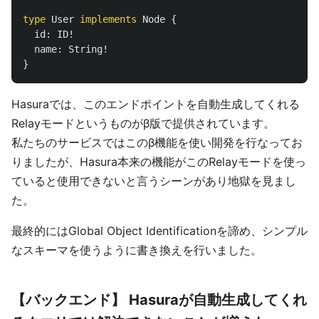
type
User
implements
Node
{
id
:
ID
!
name
:
String
!
}
Hasuraでは、このエンドポイントを自動生成してくれる
Relayモードというものがβ版で提供されています。
私たちのサービスではこのβ機能を使い開発を行なってお
りましたが、Hasura本来の機能がこのRelayモードを使っ
ていると使用できないと言うシーンがあり地獄を見まし
た。
最終的にはGlobal Object Identificationを諦め、シンプル
なスキーマを使うように書き換えを行いました。
【バックエンド】 Hasuraが自動生成してくれ