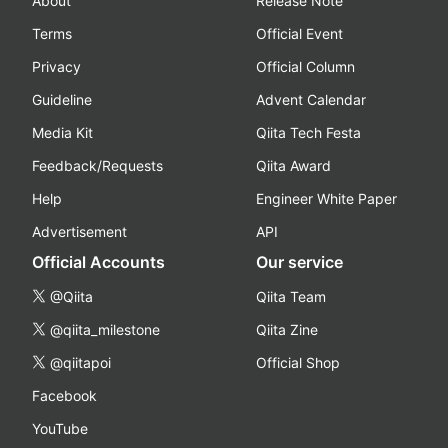
About
Release Note
Terms
Official Event
Privacy
Official Column
Guideline
Advent Calendar
Media Kit
Qiita Tech Festa
Feedback/Requests
Qiita Award
Help
Engineer White Paper
Advertisement
API
Official Accounts
Our service
@Qiita
Qiita Team
@qiita_milestone
Qiita Zine
@qiitapoi
Official Shop
Facebook
YouTube