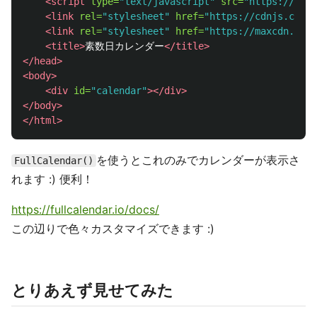
<script 
type=
"text/javascript"
src=
"https://cdnj
<link
rel=
"stylesheet"
href=
"https://cdnjs.cloud
<link
rel=
"stylesheet"
href=
"https://maxcdn.boot
<title>
素数日カレンダー
</title>
</head>
<body>
<div
id=
"calendar"
></div>
</body>
</html>
を使うとこれのみでカレンダーが表示さ
FullCalendar()
れます :) 便利！
https://fullcalendar.io/docs/
この辺りで色々カスタマイズできます :)
とりあえず見せてみた