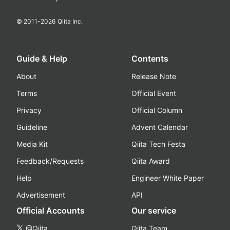
© 2011-
2026
Qiita Inc.
Guide & Help
Contents
About
Release Note
Terms
Official Event
Privacy
Official Column
Guideline
Advent Calendar
Media Kit
Qiita Tech Festa
Feedback/Requests
Qiita Award
Help
Engineer White Paper
Advertisement
API
Official Accounts
Our service
@Qiita
Qiita Team