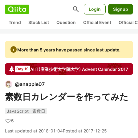
search
Login
Signup
Trend
Stock List
Question
Official Event
Official
info
More than 5 years have passed since last update.
AIIT(産業技術大学院大学)
Advent Calendar
2017
Day 19
@
anapple07
素数日カレンダーを作ってみた
JavaScript
素数日
5
Last updated at
2018-01-04
Posted at
2017-12-25