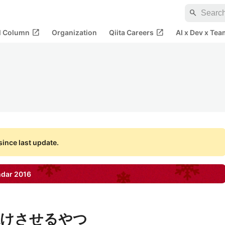
search
open_in_new
open_in_new
al Column
Organization
Qiita Careers
AI x Dev x Tea
ince last update.
ndar
2016
焼けさせるやつ