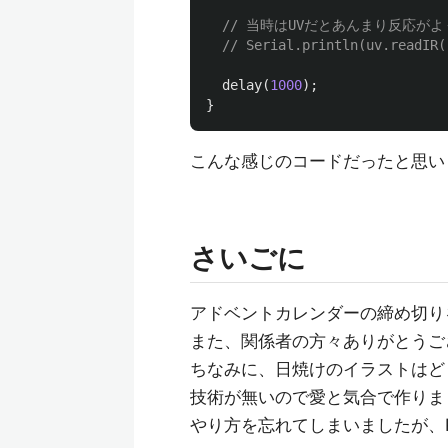
// 当時はUVだとあんまり反応が
// Serial.println(uv.readIR(
delay
(
1000
);
}
こんな感じのコードだったと思い
さいごに
アドベントカレンダーの締め切り
また、関係者の方々ありがとうご
ちなみに、日焼けのイラストはど
技術が無いので愛と気合で作りま
やり方を忘れてしまいましたが、P