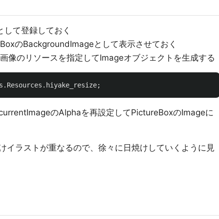
として登録しておく
BoxのBackgroundImageとして表示させておく
焼けした画像のリソースを指定してImageオブジェクトを生成する
s
.
Resources
.
hiyake_resize
;
rrentImageのAlphaを再設定してPictureBoxのImageに
けイラストが重なるので、徐々に日焼けしていくように見