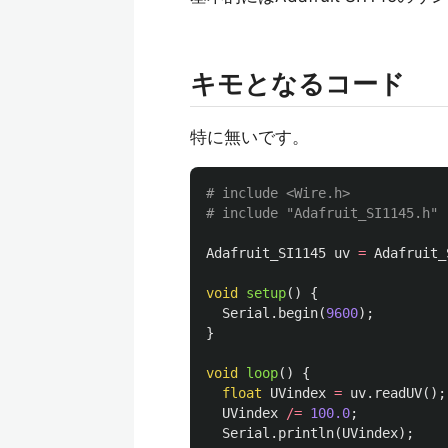
キモとなるコード
特に無いです。
# include <Wire.h>

Adafruit_SI1145
uv
=
Adafruit_
void
setup
()
{
Serial
.
begin
(
9600
);
}
void
loop
()
{
float
UVindex
=
uv
.
readUV
();
UVindex
/=
100.0
;
Serial
.
println
(
UVindex
);