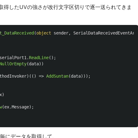
SI1145で取得したUVの強さが改行文字区切りで逐一送られてきま
t_DataReceived
(
object
sender
,
SerialDataReceivedEventArg
serialPort1
.
ReadLine
();
NullOrEmpty
(
data
))
thodInvoker
)(()
=>
AddSuntan
(
data
)));
x
)
w
(
ex
.
Message
);
で改行毎にデータを取得して、