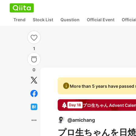
Trend
Stock List
Question
Official Event
Offici
1
0
info
More than 5 years have passed s
プロ生ちゃん
Advent Cale
Day 18
more_horiz
@
amichang
プロ生ちゃんを日