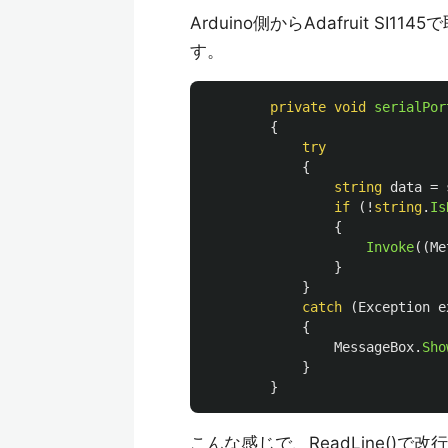
Arduino側からAdafruit 
す。
private
void
serialPor
{
try
{
string
data
=
if
(!
string
.
Is
{
Invoke
((
Me
}
}
catch
(
Exception
e
{
MessageBox
.
Sho
}
}
こんな感じで、ReadLine()