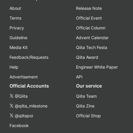
About
Release Note
Terms
Official Event
Privacy
Official Column
Guideline
Advent Calendar
Media Kit
Qiita Tech Festa
Feedback/Requests
Qiita Award
Help
Engineer White Paper
Advertisement
API
Official Accounts
Our service
@Qiita
Qiita Team
@qiita_milestone
Qiita Zine
@qiitapoi
Official Shop
Facebook