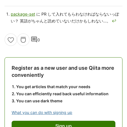
package-set
に PR して入れてもらわなければならないっぽ
い？ 英語がちゃんと読めていないだけかもしれない…。
↩
comment
0
Register as a new user and use Qiita more
conveniently
You get articles that match your needs
You can efficiently read back useful information
You can use dark theme
What you can do with signing up
Sign up