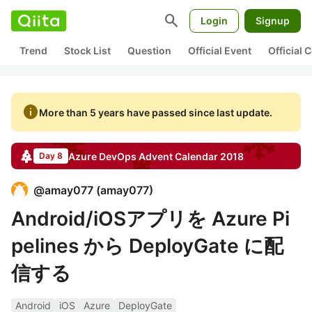
search
Login
Signup
Trend
Stock List
Question
Official Event
Official
info
More than 5 years have passed since last update.
Azure DevOps
Advent Calendar
2018
Day 8
@
amay077
(
amay077
)
Android/iOSアプリを Azure Pi
pelines から DeployGate に配
信する
Android
iOS
Azure
DeployGate