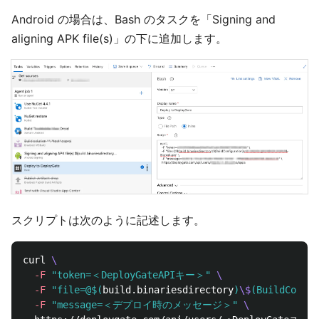
Android の場合は、Bash のタスクを「Signing and
aligning APK file(s)」の下に追加します。
スクリプトは次のように記述します。
curl 
\
-F
"token=＜DeployGateAPIキー＞"
\
-F
"file=@
$(
build.binariesdirectory
)
\$
(BuildConfig
-F
"message=＜デプロイ時のメッセージ＞"
\