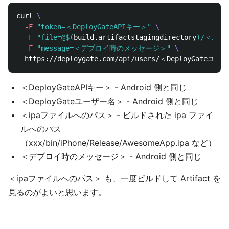
curl 
\
-F
"token=＜DeployGateAPIキー＞"
\
-F
"file=@
$(
build.artifactstagingdirectory
)
/＜ip
-F
"message=＜デプロイ時のメッセージ＞"
\
＜DeployGateAPIキー＞ - Android 側と同じ
＜DeployGateユーザー名＞ - Android 側と同じ
＜ipaファイルへのパス＞ - ビルドされた ipa ファイ
ルへのパス
（xxx/bin/iPhone/Release/AwesomeApp.ipa など）
＜デプロイ時のメッセージ＞ - Android 側と同じ
＜ipaファイルへのパス＞ も、一度ビルドして Artifact を
見るのがよいと思います。