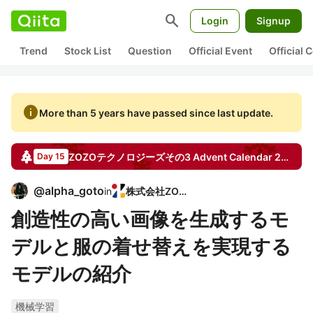
search
Login
Signup
Trend
Stock List
Question
Official Event
Official
info
More than 5 years have passed since last update.
ZOZOテクノロジーズその3
Advent Calendar
2018
Day 15
@
alpha_goto
in
株式会社ZOZO
創造性の高い画像を生成するモ
デルと服の着せ替えを実現する
モデルの紹介
機械学習