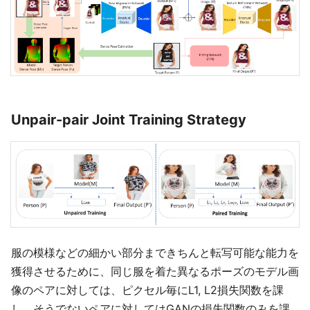
Unpair-pair Joint Training Strategy
服の模様などの細かい部分まできちんと転写可能な能力を
獲得させるために、同じ服を着た異なるポーズのモデル画
像のペアに対しては、ピクセル毎にL1, L2損失関数を課
し、そうでないペアに対してはGANの損失関数のみを課