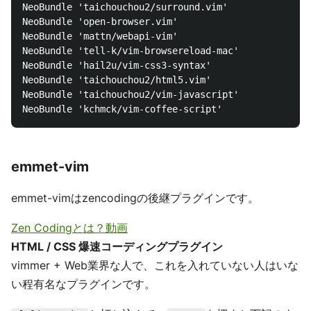
NeoBundle 'taichouchou2/surround.vim'

NeoBundle 'open-browser.vim'

NeoBundle 'mattn/webapi-vim'

NeoBundle 'tell-k/vim-browsereload-mac'

NeoBundle 'hail2u/vim-css3-syntax'

NeoBundle 'taichouchou2/html5.vim'

NeoBundle 'taichouchou2/vim-javascript'

emmet-vim
emmet-vimはzencodingの後継プラグインです。
Zen Codingとは？動画
HTML / CSS 爆速コーディングプラグイン
vimmer + Web業界な人で、これを入れていない人はいな
い程有名なプラグインです。