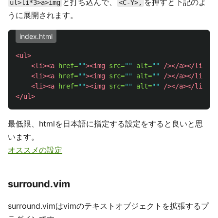
と打ち込んで、
を押すと下記のよ
ul>li*3>a>img
<C-Y>,
うに展開されます。
index.html
<ul>
<li><a
href=
""
><img
src=
""
alt=
""
/></a></li>
<li><a
href=
""
><img
src=
""
alt=
""
/></a></li>
<li><a
href=
""
><img
src=
""
alt=
""
/></a></li>
</ul>
最低限、htmlを日本語に指定する設定をすると良いと思
います。
オススメの設定
surround.vim
surround.vimはvimのテキストオブジェクトを拡張するプ