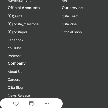
Advertisement
API
Official Accounts
Our service
@Qiita
Qiita Team
@qiita_milestone
Qiita Zine
@qiitapoi
Official Shop
Facebook
YouTube
Podcast
Company
About Us
Careers
Qiita Blog
News Release
more_horiz