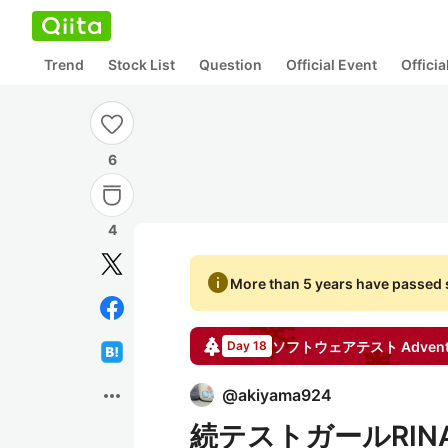
Trend
Stock List
Question
Official Event
Offici
6
4
info
More than 5 years have passed s
ソフトウェアテスト
Advent
Day 18
more_horiz
@
akiyama924
続テストガールRI