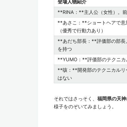
登場人物紹介
**RINA：**主人公（女性）
**あさこ：**ショートヘアで
（優秀で行動力あり）
**あだち部長：**評価部の部
を持つ
**YUMO：**評価部のテクニ
**咳：**開発部のテクニカルリー
はない
それではさっそく、
福岡県の天神
様子をのぞいてみましょう。