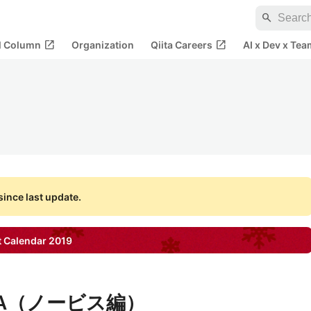
search
open_in_new
open_in_new
al Column
Organization
Qiita Careers
AI x Dev x Tea
ince last update.
 Calendar
2019
NA（ノービス編）