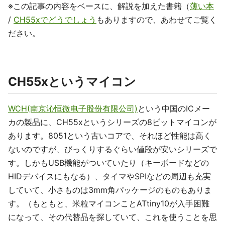
※この記事の内容をベースに、解説を加えた書籍（
薄い本
/
CH55xでどうでしょう
もありますので、あわせてご覧く
ださい。
CH55xというマイコン
WCH(南京沁恒微电子股份有限公司)
という中国のICメー
カの製品に、CH55xというシリーズの8ビットマイコンが
あります。8051という古いコアで、それほど性能は高く
ないのですが、びっくりするぐらい値段が安いシリーズで
す。しかもUSB機能がついていたり（キーボードなどの
HIDデバイスにもなる）、タイマやSPIなどの周辺も充実
していて、小さものは3mm角パッケージのものもありま
す。（もともと、米粒マイコンことATtiny10が入手困難
になって、その代替品を探していて、これを使うことを思