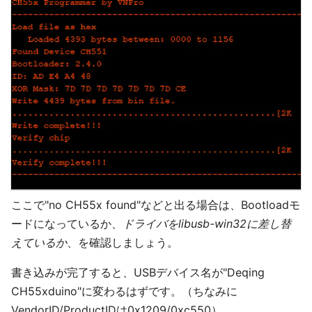
ここで"no CH55x found"などと出る場合は、Bootloadモ
ードになっているか、
ドライバをlibusb-win32に差し替
えているか
、を確認しましょう。
書き込みが完了すると、USBデバイス名が"Deqing
CH55xduino"に変わるはずです。（ちなみに
VendorID/ProductIDは0x1209/0xc550）