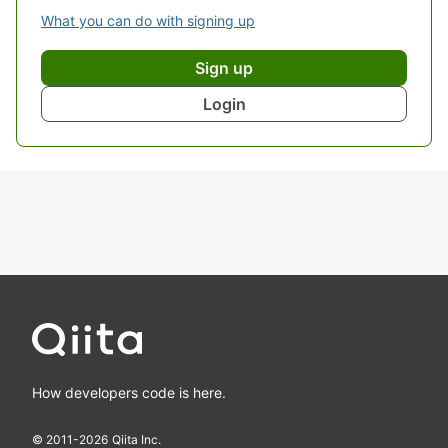
What you can do with signing up
Sign up
Login
How developers code is here.
© 2011-
2026
Qiita Inc.