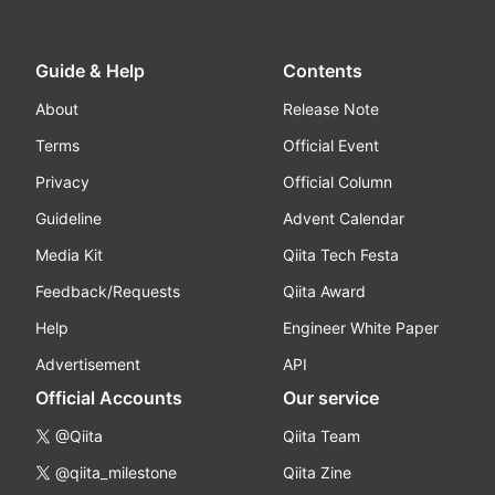
Guide & Help
Contents
About
Release Note
Terms
Official Event
Privacy
Official Column
Guideline
Advent Calendar
Media Kit
Qiita Tech Festa
Feedback/Requests
Qiita Award
Help
Engineer White Paper
Advertisement
API
Official Accounts
Our service
@Qiita
Qiita Team
@qiita_milestone
Qiita Zine