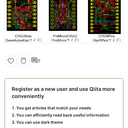
comment
0
Register as a new user and use Qiita more
conveniently
You get articles that match your needs
You can efficiently read back useful information
You can use dark theme