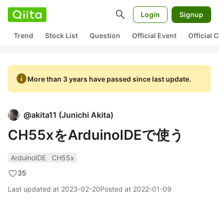
search
Login
Signup
Trend
Stock List
Question
Official Event
Official
info
More than 3 years have passed since last update.
@
akita11
(
Junichi Akita
)
CH55xをArduinoIDEで使う
ArduinoIDE
CH55x
35
Last updated at
2023-02-20
Posted at
2022-01-09