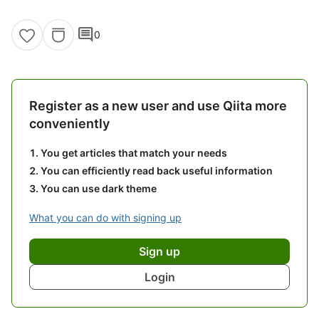
comment
0
Register as a new user and use Qiita more
conveniently
You get articles that match your needs
You can efficiently read back useful information
You can use dark theme
What you can do with signing up
Sign up
Login