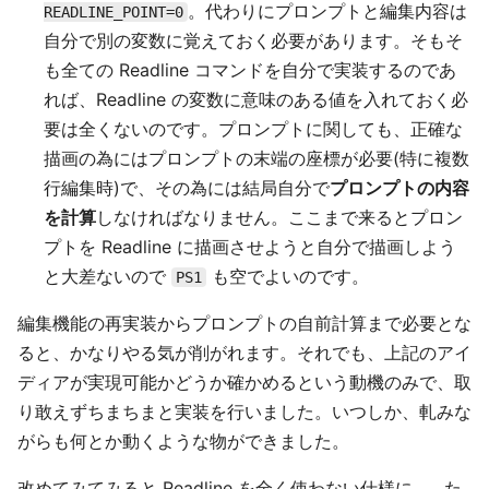
。代わりにプロンプトと編集内容は
READLINE_POINT=0
自分で別の変数に覚えておく必要があります。そもそ
も全ての Readline コマンドを自分で実装するのであ
れば、Readline の変数に意味のある値を入れておく必
要は全くないのです。プロンプトに関しても、正確な
描画の為にはプロンプトの末端の座標が必要(特に複数
行編集時)で、その為には結局自分で
プロンプトの内容
を計算
しなければなりません。ここまで来るとプロン
プトを Readline に描画させようと自分で描画しよう
と大差ないので
も空でよいのです。
PS1
編集機能の再実装からプロンプトの自前計算まで必要とな
ると、かなりやる気が削がれます。それでも、上記のアイ
ディアが実現可能かどうか確かめるという動機のみで、取
り敢えずちまちまと実装を行いました。いつしか、軋みな
がらも何とか動くような物ができました。
改めてみてみると Readline を全く使わない仕様に…。た