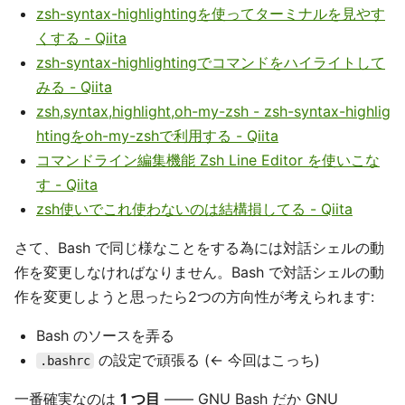
zsh-syntax-highlightingを使ってターミナルを見やす
くする - Qiita
zsh-syntax-highlightingでコマンドをハイライトして
みる - Qiita
zsh,syntax,highlight,oh-my-zsh - zsh-syntax-highlig
htingをoh-my-zshで利用する - Qiita
コマンドライン編集機能 Zsh Line Editor を使いこな
す - Qiita
zsh使いでこれ使わないのは結構損してる - Qiita
さて、Bash で同じ様なことをする為には対話シェルの動
作を変更しなければなりません。Bash で対話シェルの動
作を変更しようと思ったら2つの方向性が考えられます:
Bash のソースを弄る
の設定で頑張る (← 今回はこっち)
.bashrc
一番確実なのは
1 つ目
―― GNU Bash だか GNU