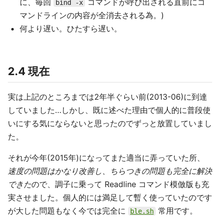
に、毎回
コマンドが呼び出される直前にコ
bind -x
マンドラインの内容が全消去される為。)
何より遅い。ひたすら遅い。
2.4 現在
実は上記のところまでは2年半ぐらい前(2013-06)に到達
していました…しかし、既に述べた理由で個人的に普段使
いにする気にならないと思ったのでずっと放置していまし
た。
それが今年(2015年)になってまた適当に弄っていた所、
速度の問題はかなり改善し、ちらつきの問題も完全に解決
できた
ので、調子に乗って Readline コマンド模倣版も充
実させました。個人的には満足して暫く使っていたのです
が大した問題もなく今では完全に
常用です。
ble.sh