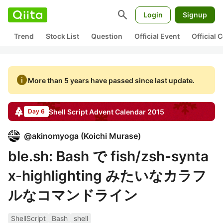
search
Login
Signup
Trend
Stock List
Question
Official Event
Official
info
More than 5 years have passed since last update.
Shell Script
Advent Calendar
2015
Day 6
@
akinomyoga
(
Koichi Murase
)
ble.sh: Bash で fish/zsh-synta
x-highlighting みたいなカラフ
ルなコマンドライン
ShellScript
Bash
shell