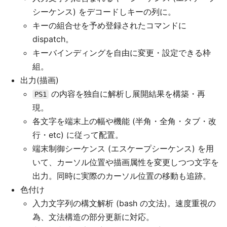
シーケンス) をデコードしキーの列に。
キーの組合せを予め登録されたコマンドに
dispatch。
キーバインディングを自由に変更・設定できる枠
組。
出力(描画)
の内容を独自に解析し展開結果を構築・再
PS1
現。
各文字を端末上の幅や機能 (半角・全角・タブ・改
行・etc) に従って配置。
端末制御シーケンス (エスケープシーケンス) を用
いて、カーソル位置や描画属性を変更しつつ文字を
出力。同時に実際のカーソル位置の移動も追跡。
色付け
入力文字列の構文解析 (bash の文法)。速度重視の
為、文法構造の部分更新に対応。