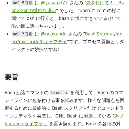
は
@yasuto777
さんの "
気を付けて！！Ba
AdC 5日目
shとzshの微妙な違い
" でした。"bash ⊂ zsh" の様に
聞いて zsh に行くと、bash に慣れすぎているせいで
酷い目に遭っちゃいます。
は
@ueokande
さんの "
Bashでstdout/std
AdC 7日目
err/exit codeをキャプチャ
"です。プロセス置換とリダ
イレクトの妙技ですね!
要旨
Bash 組込コマンドの
を利用して、Bash のコマ
bind -x
ンドラインに色を付ける事を試みます。様々な問題点を回
避するために最終的に Bash スクリプトだけでコマンドラ
インエディタを実装し、GNU Bash に附属している
GNU
Readline ライブラリ
を置き換えます。Bash の各種の対