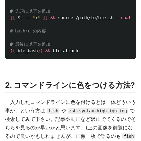
# 先頭に以下を追加
[[
$-
==
*
i
*
]]
&&
source
 /path/to/ble.sh 
--noattach
# bashrc の内容
# 最後に以下を追加
((
_ble_bash
))
&&
2. コマンドラインに色をつける方法?
「入力したコマンドラインに色を付けるとは一体どういう
事か」という方は
や
で
fish
zsh-syntax-highlighting
検索してみて下さい。記事や動画など沢山でてくるのでそ
ちらを見るのが早いかと思います。(上の画像を御覧にな
るので良いかもしれませんが、画像一枚で語るのも
fish