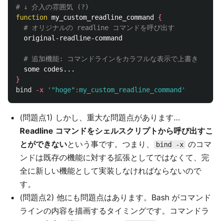
# ↓ 介入の雰囲気 (?)
function 
my_custom_readline_command 
{
# オリジナルの readline コマンドを呼び出す
  original-readline-command

# 追加機能: コマンドラインをカラフルな表示で上書き
}
bind
-x
'"hoge":my_custom_readline_command'
(問題点1) しかし、重大な問題点があります…
Readline コマンドをシェルスクリプトから呼び出すこ
とができない
という事です。つまり、
のコマ
bind -x
ンドは既存の機能に対する拡張としてではなくて、完
全に新しい機能として実装しなければならないので
す。
(問題点2) 他にも問題点はあります。Bash がコマンド
ラインの内容を描画するタイミングです。コマンドラ