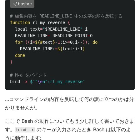
~/.bashrc
# 編集内容を READLINE_LINE 中の文字の順を反転する
function 
rl_my_reverse 
{
local 
text
=
"
$READLINE_LINE
"
 i

READLINE_LINE
=
READLINE_POINT
=
0

for
((
i
=
${#
text
}
-1
;
i>
=
0
;
i--
))
;
do

READLINE_LINE+
=
${
text
:i:1
}
done
}
# M-a をバインド
bind
-x
$'"
\e
a":rl_my_reverse'
…コマンドラインの内容を反転して何の訳に立つのかは分
かりませんが。
ここで Bash の動作についてもう少し詳しく書いておきま
す。
のキーが入力されたとき Bash は以下のよ
bind -x
うに動作します: