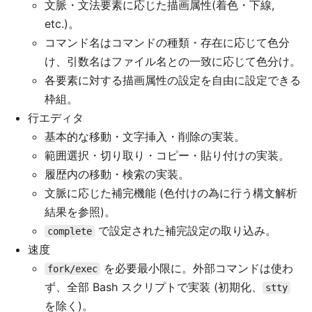
文脈・文法要素に応じた描画属性(着色・下線,
etc.)。
コマンド名はコマンドの種類・存在に応じて色分
け、引数名はファイル名との一致に応じて色分け。
各要素に対する描画属性の設定を自由に設定できる
枠組。
行エディタ
基本的な移動・文字挿入・削除の実装。
範囲選択・切り取り・コピー・貼り付けの実装。
履歴内の移動・検索の実装。
文脈に応じた補完機能 (色付けの為に行う構文解析
結果を参照)。
で設定された補完設定の取り込み。
complete
速度
を必要最小限に。外部コマンドは使わ
fork/exec
ず、全部 Bash スクリプトで実装 (初期化、
stty
を除く)。