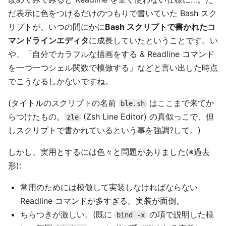
だ表示に色をつけるだけのつもりで書いていた Bash スク
リプトが、いつの間にかに
Bash スクリプトで書かれたコ
マンドラインエディタ
に成長していたということです。い
や、「自分でカラフルな描画をする & Readline コマンド
を一つ一つシェル関数で模倣する」などと言い出した時点
でこうなるしかないですね。
(タイトルのスクリプトの名前
はここまで来てか
ble.sh
らつけたもの。
(Zsh Line Editor) の真似っこで、但
zle
しスクリプトで書かれているという事を強調?して。)
しかし、実用とするには色々と問題がありました(※過去
形):
常用のためには模倣して実装しなければならない
Readline コマンドが多すぎる。実装が面倒。
ちらつきが激しい。(既に
の項で説明した様
bind -x