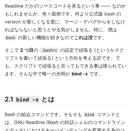
Readline だかのソースコードを弄るという事 ―― なのか
もしれませんが、色々面倒です。何より公式版 bash の
version が新しくなる度に、マージ・デバグやらをしなけ
ればならないと思うとやる気がしません。特に、僕は
の新しい機能が好きなので
これは没
です。
bash
そこで
2 つ目
の
の設定で頑張る (というかスク
.bashrc
リプトを書いて頑張る) という方向を考える訳です。で
も、スクリプトで頑張ると言ってもできる事は限られてい
ます。そんな中で唯一の光明が
bind -x
です。
2.1
とは
bind -x
Bash の組込コマンドです。そもそも
コマンドと
bind
は、GNU Readline (Bash の対話シェルのコマンドライン
エディタ) におけるキーバインディングを変更する為のコ