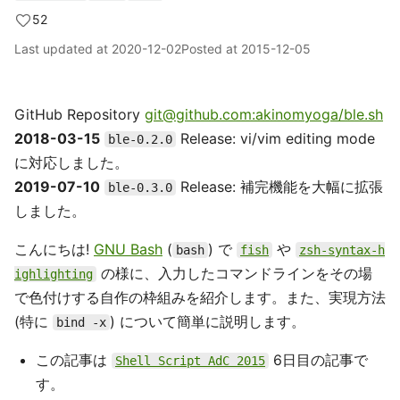
52
Last updated at
2020-12-02
Posted at
2015-12-05
GitHub Repository
git@github.com:akinomyoga/ble.sh
2018-03-15
Release: vi/vim editing mode
ble-0.2.0
に対応しました。
2019-07-10
Release: 補完機能を大幅に拡張
ble-0.3.0
しました。
こんにちは!
GNU Bash
(
) で
や
bash
fish
zsh-syntax-h
の様に、入力したコマンドラインをその場
ighlighting
で色付けする自作の枠組みを紹介します。また、実現方法
(特に
) について簡単に説明します。
bind -x
この記事は
6日目の記事で
Shell Script AdC 2015
す。