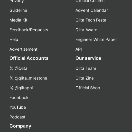
Privacy
Official Column
Guideline
Advent Calendar
Media Kit
Qiita Tech Festa
Feedback/Requests
Qiita Award
Help
Engineer White Paper
Advertisement
API
Official Accounts
Our service
@Qiita
Qiita Team
@qiita_milestone
Qiita Zine
@qiitapoi
Official Shop
Facebook
YouTube
Podcast
Company