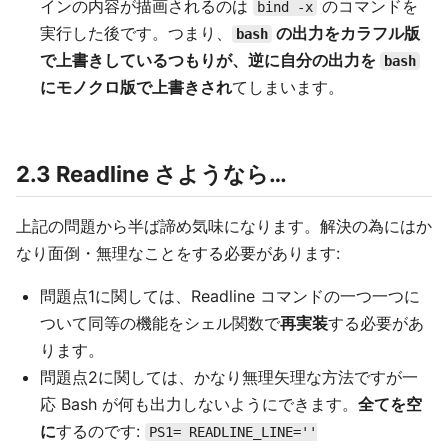
インの内容が描画されるのは
のコマンドを
bind -x
実行した後です。つまり、
の出力をカラフル版
bash
で上書きしているつもりが、逆に自分の出力を
bash
にモノクロ版で上書きされ
てしまいます。
2.3 Readline さようなら…
上記の問題から半ば諦め気味になります。解決の為にはか
なり面倒・無理なことをする必要があります:
問題点1に関しては、Readline コマンドの一つ一つに
ついて同等の機能をシェル関数で
再実装
する必要があ
ります。
問題点2に関しては、かなり無理矢理な方法ですが一
応 Bash が何も出力しないようにできます。
全てを空
に
するのです:
PS1= READLINE_LINE=''