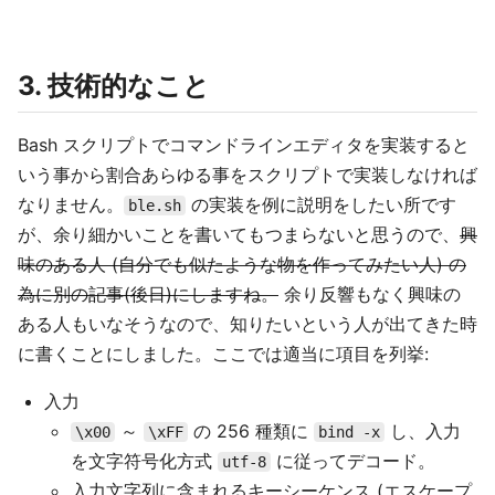
3. 技術的なこと
Bash スクリプトでコマンドラインエディタを実装すると
いう事から割合あらゆる事をスクリプトで実装しなければ
なりません。
の実装を例に説明をしたい所です
ble.sh
が、余り細かいことを書いてもつまらないと思うので、
興
味のある人 (自分でも似たような物を作ってみたい人) の
為に別の記事(後日)にしますね。
余り反響もなく興味の
ある人もいなそうなので、知りたいという人が出てきた時
に書くことにしました。ここでは適当に項目を列挙:
入力
～
の 256 種類に
し、入力
\x00
\xFF
bind -x
を文字符号化方式
に従ってデコード。
utf-8
入力文字列に含まれるキーシーケンス (エスケープ