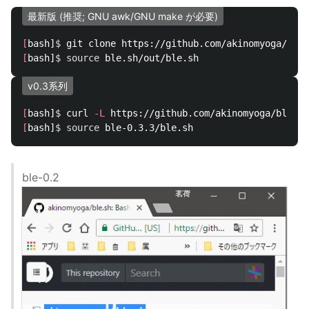
最新版 (推奨; GNU awk/GNU make が必要)
[
bash]
$ 
git clone https://github.com/akinomyoga/ble.
[
bash]
$ 
source 
v0.3系列
[
bash]
$ 
curl 
-L
 https://github.com/akinomyoga/ble.sh
[
bash]
$ 
source 
ble-0.2