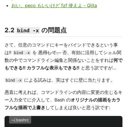
おい、peco もいいけど fzf 使えよ - Qiita
2.2
の問題点
bind -x
さて、任意のコマンドにキーをバインドできるという事
は!!
を
悪用して、
否、有効に活用してシェル関
bind -x
数の中でコマンドライン編集と関係ないことをすれば
何で
もできる!! カラフルな表示もできる!!
と思う訳ですが…
による試みは、実はすぐに壁に当たります。
bind -x
愚直に考えれば、コマンドラインの内容に変更の生じるキ
ー入力全てに介入して、Bash の
オリジナルの描画をカラ
フルな描画で上書き
してしまえば良いと思う訳です:
~/.bashrc