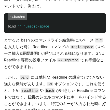
マンドです。例えば、
~/.bashrc
bind
'" ":magic-space'
とすると bash のコマンドライン編集時にスペース
" "
を入力した時に Readline コマンドの
(スペ
magic-space
ース挿入&履歴展開) が呼び出される様になります。GNU
Readline 専用の設定ファイル
でも等価なこ
~/.inputrc
とができますね。
しかし、
には単純な Readline の設定ではできない
bind
強力な機能があります。
オプションです。これを使う
-x
と、予め
や
が用意した Readline コマン
readline
bash
ドではなく、
任意のシェルコマンド
にキーをバインドする
ことができます。つまり、特定のキーが入力された時に好