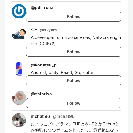
@
pdl_runa
Follow
S Y
@
s-yam
A developer for micro services, Network engin
eer (CCIEx2)
Follow
@
konatsu_p
Android, Unity, React, Go, Flutter
Follow
@
shinriyo
Follow
mchat 96
@
mchat96
ひよっこプログラマ。PHPとかJSとかGithubと
か勉強しつつゲームを作ったり。最近気になっ