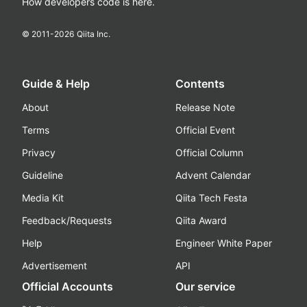
How developers code is here.
© 2011-
2026
Qiita Inc.
Guide & Help
Contents
About
Release Note
Terms
Official Event
Privacy
Official Column
Guideline
Advent Calendar
Media Kit
Qiita Tech Festa
Feedback/Requests
Qiita Award
Help
Engineer White Paper
Advertisement
API
Official Accounts
Our service