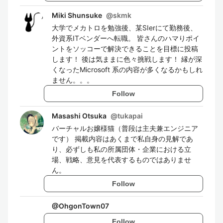
Miki Shunsuke
@
skmk
大学でメカトロを勉強後、某SIerにて勤務後、
外資系ITベンダーへ転職。 皆さんのハマりポイ
ントをソッコーで解決できることを目標に投稿
します！ 後は気ままに色々挑戦します！ 縁が深
くなったMicrosoft 系の内容が多くなるかもしれ
ません。。。
Follow
Masashi Otsuka
@
tukapai
バーチャルお嬢様猫（普段は主夫兼エンジニア
です） 掲載内容はあくまで私自身の見解であ
り、必ずしも私の所属団体・企業における立
場、戦略、意見を代表するものではありませ
ん。
Follow
@
OhgonTown07
Follow