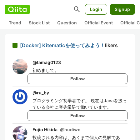
search
Login
Signup
Trend
Stock List
Question
Official Event
Official
[Docker] Kitematicを使ってみよう！
likers
@
tamag0123
初めまして。
Follow
@
ru_by
プログラミング初学者です。 現在はJavaを扱っ
ている会社に客先常駐で働いています。
Follow
Fujio Hikida
@
hudiwo
投稿される内容は、あくまで個人の見解であ