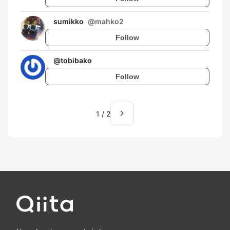
sumikko
@
mahko2
Follow
@
tobibako
Follow
navigate_next
1
/
2