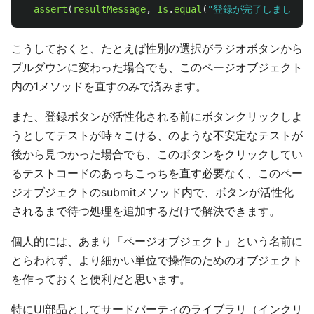
assert
(
resultMessage
,
Is
.
equal
(
"
登録が完了しました
"
)
こうしておくと、たとえば性別の選択がラジオボタンから
プルダウンに変わった場合でも、このページオブジェクト
内の1メソッドを直すのみで済みます。
また、登録ボタンが活性化される前にボタンクリックしよ
うとしてテストが時々こける、のような不安定なテストが
後から見つかった場合でも、このボタンをクリックしてい
るテストコードのあっちこっちを直す必要なく、このペー
ジオブジェクトのsubmitメソッド内で、ボタンが活性化
されるまで待つ処理を追加するだけで解決できます。
個人的には、あまり「ページオブジェクト」という名前に
とらわれず、より細かい単位で操作のためのオブジェクト
を作っておくと便利だと思います。
特にUI部品としてサードバーティのライブラリ（インクリ