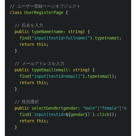
// ユーザー登録ページオブジェクト
class
UserRegisterPage
{
// 氏名を入力
public
typeName
(
name
:
string
)
{
find
(
"
input[testid=fullname]
"
).
type
(
name
);
return
this
;
}
// メールアドレスを入力
public
typeEmail
(
email
:
string
)
{
find
(
"
input[testid=email]
"
).
type
(
email
);
return
this
;
}
// 性別選択
public
selectGender
(
gendar
:
"
male
"
|
"
female
"
|
"
other
find
(
`input[testid=
${
gendar
}
]`
).
click
();
return
this
;
}