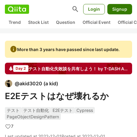
search
Login
Signup
Trend
Stock List
Question
Official Event
Official
info
More than 3 years have passed since last update.
テスト自動化失敗談を共有しよう！ by T-DASH
Advent Calendar
Day 2
@
akid3020
(
a kid
)
E2Eテストはなぜ壊れるか
テスト
テスト自動化
E2Eテスト
Cypress
PageObjectDesignPattern
7
Last updated at
2022-12-01
Posted at
2022-12-01