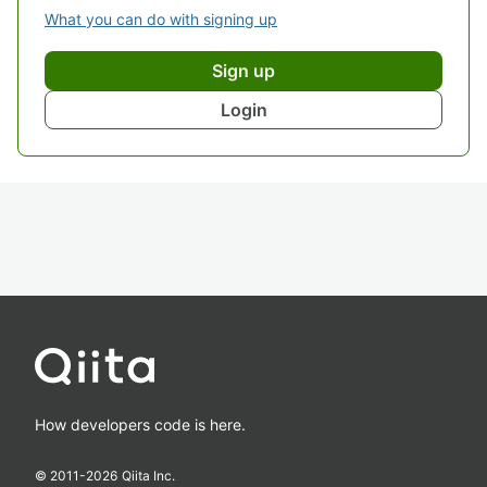
What you can do with signing up
Sign up
Login
How developers code is here.
© 2011-
2026
Qiita Inc.