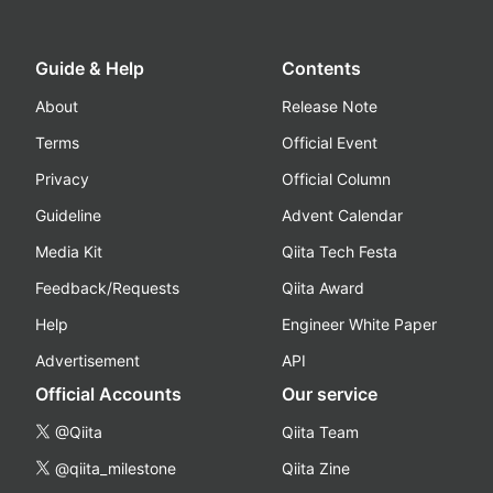
Guide & Help
Contents
About
Release Note
Terms
Official Event
Privacy
Official Column
Guideline
Advent Calendar
Media Kit
Qiita Tech Festa
Feedback/Requests
Qiita Award
Help
Engineer White Paper
Advertisement
API
Official Accounts
Our service
@Qiita
Qiita Team
@qiita_milestone
Qiita Zine