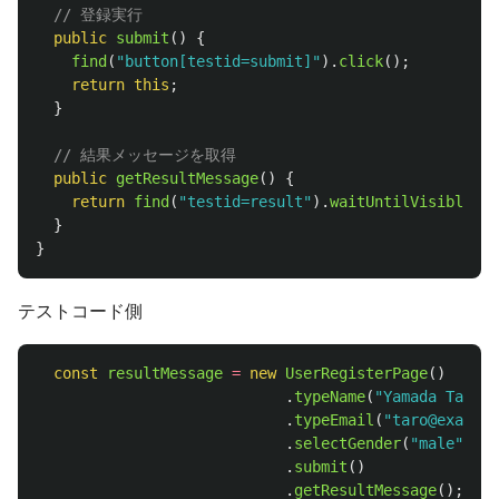
// 登録実行
public
submit
()
{
find
(
"
button[testid=submit]
"
).
click
();
return
this
;
}
// 結果メッセージを取得
public
getResultMessage
()
{
return
find
(
"
testid=result
"
).
waitUntilVisible
().
}
}
テストコード側
const
resultMessage
=
new
UserRegisterPage
()
.
typeName
(
"
Yamada Taro
"
)
.
typeEmail
(
"
taro@example
.
selectGender
(
"
male
"
)
.
submit
()
.
getResultMessage
();