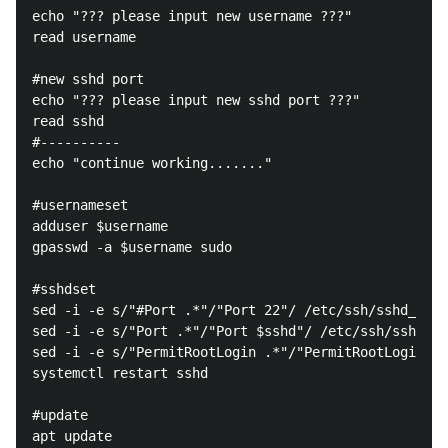
echo "??? please input new username ???"

read username

#new sshd port

echo "??? please input new sshd port ???"

read sshd

#----------

echo "continue working......."

#usernameset

adduser $username

gpasswd -a $username sudo

#sshdset

sed -i -e s/"#Port .*"/"Port 22"/ /etc/ssh/sshd_conf
sed -i -e s/"Port .*"/"Port $sshd"/ /etc/ssh/sshd_co
sed -i -e s/"PermitRootLogin .*"/"PermitRootLogin no
systemctl restart sshd

#update

apt update
