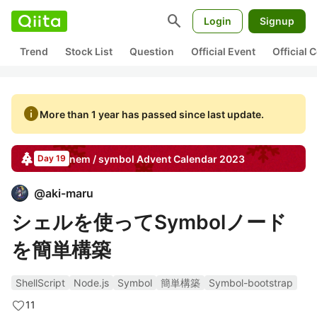
search
Login
Signup
Trend
Stock List
Question
Official Event
Official
info
More than 1 year has passed since last update.
nem / symbol
Advent Calendar
2023
Day 19
@
aki-maru
シェルを使ってSymbolノード
を簡単構築
ShellScript
Node.js
Symbol
簡単構築
Symbol-bootstrap
11