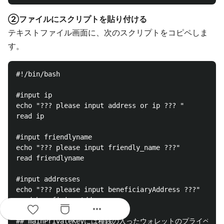
②ファイルにスクリプトを貼り付ける
テキストファイル画面に、次のスクリプトをコピペしま
す。
#!/bin/bash

#input ip

echo "??? please input address or ip ??? "

read ip

#input friendlyname

echo "??? please input friendly_name ???"

read friendlyname

#input addresses

echo "??? please input beneficiaryAddress ???"

read beneficiaryAddress

more_horiz
## mainPrivateKeyには種銭の入ったウォレットのプライベー