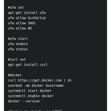
#ufw set

apt-get install ufw

ufw allow $sshd/tcp

ufw allow 3001

ufw allow 80

#ufw start

ufw enable

ufw status

#curl set

apt-get install curl

#docker

curl https://get.docker.com | sh

usermod -aG docker $username

systemctl start docker

systemctl enable docker

docker --version
