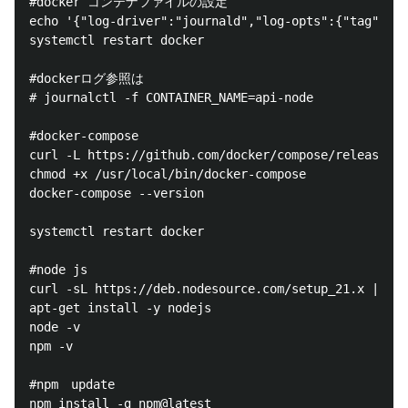
#docker コンテナファイルの設定

echo '{"log-driver":"journald","log-opts":{"tag":"do
systemctl restart docker

#dockerログ参照は

# journalctl -f CONTAINER_NAME=api-node

#docker-compose

curl -L https://github.com/docker/compose/releases/d
chmod +x /usr/local/bin/docker-compose

docker-compose --version

systemctl restart docker

#node js

curl -sL https://deb.nodesource.com/setup_21.x | sud
apt-get install -y nodejs

node -v

npm -v

#npm　update

npm install -g npm@latest
