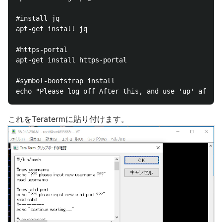
#install jq

apt-get install jq

#https-portal

apt-get install https-portal

#symbol-bootstrap install

これをTeratermに貼り付けます。