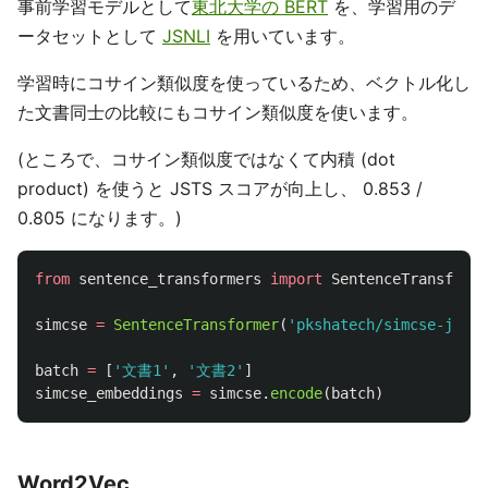
事前学習モデルとして
東北大学の BERT
を、学習用のデ
ータセットとして
JSNLI
を用いています。
学習時にコサイン類似度を使っているため、ベクトル化し
た文書同士の比較にもコサイン類似度を使います。
(ところで、コサイン類似度ではなくて内積 (dot
product) を使うと JSTS スコアが向上し、 0.853 /
0.805 になります。)
from
sentence_transformers
import
SentenceTransforme
simcse
=
SentenceTransformer
(
'
pkshatech/simcse-ja-be
batch
=
[
'
文書1
'
,
'
文書2
'
]
simcse_embeddings
=
simcse
.
encode
(
batch
)
Word2Vec