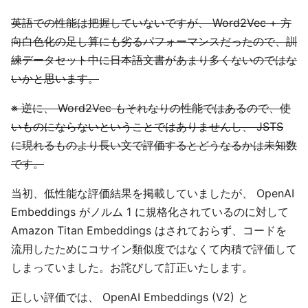
英語での性能は把握していないですが、 Word2Vec + 方
向白色化の足し算にも劣るパフォーマンスだったので、訓
練データセット中に日本語文書があまり多くないのではな
いかと思います。
※ 逆に、 Word2Vec もそれなりの性能ではあるので、使
いものにならないということではありませんし、 JSTS
に現れるものより長い文で評価するとどうなるかは未知数
です。
当初、低性能な評価結果を掲載していましたが、 OpenAI
Embeddings がノルム 1 に規格化されているのに対して
Amazon Titan Embeddings はされておらず、コードを
流用したためにコサイン類似度ではなくて内積で評価して
しまっていました。お詫びして訂正いたします。
正しい評価では、 OpenAI Embeddings (V2) と