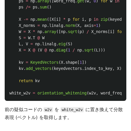
ps
=
np
.
array
([
word_freq
.
get
(
w
,
0
)
for
w
in
keye
ps
/=
ps
.
sum
()
X
-=
np
.
mean
([
X
[
i
]
*
p
for
i
,
p
in
zip
(
keyedvect
X_norms
=
np
.
linalg
.
norm
(
X
,
axis
=
1
)
W
=
X
*
np
.
array
([
np
.
sqrt
(
p
)
/
X_norms
[
i
]
for
i
,
S
=
W
.
T
@
W
L
,
V
=
np
.
linalg
.
eig
(
S
)
X
=
X
@
(
V
@
np
.
diag
(
1
/
np
.
sqrt
(
L
)))
kv
=
KeyedVectors
(
X
.
shape
[
1
])
kv
.
add_vectors
(
keyedvectors
.
index_to_key
,
X
)
return
kv
white_w2v
=
orientation_whitening
(
w2v
,
word_freq
)
前の疑似コードの
を
に置き換えて分散
w2v
white_w2v
表現 (ベクトル) を取得します。