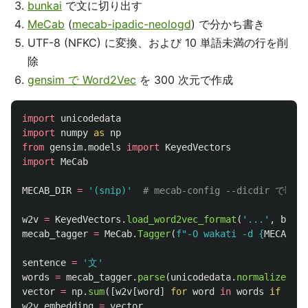
bunkai
で文に切り出す
MeCab
(
mecab-ipadic-neologd
) で分かち書き
UTF-8 (NFKC) に変換、および 10 単語未満の行を削
除
gensim で Word2Vec
を 300 次元で作成
import
unicodedata
import
numpy
as
np
from
gensim.models
import
KeyedVectors
import
MeCab
MECAB_DIR
=
'
(snip)
'
w2v
=
KeyedVectors
.
load_word2vec_format
(
'
...
'
,
binar
mecab_tagger
=
MeCab
.
Tagger
(
f
"
-O wakati -d 
{
MECAB_DI
sentence
=
'
文
'
words
=
mecab_tagger
.
parse
(
unicodedata
.
normalize
(
'
NF
vector
=
np
.
sum
([
w2v
[
word
]
for
word
in
words
if
word
w2v_embedding
=
vector