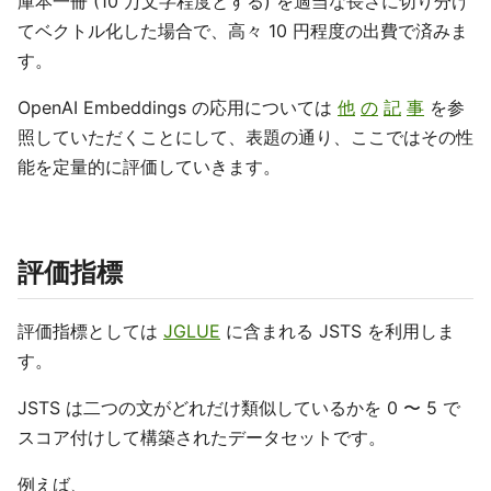
庫本一冊 (10 万文字程度とする) を適当な長さに切り分け
てベクトル化した場合で、高々 10 円程度の出費で済みま
す。
OpenAI Embeddings の応用については
他
の
記
事
を参
照していただくことにして、表題の通り、ここではその性
能を定量的に評価していきます。
評価指標
評価指標としては
JGLUE
に含まれる JSTS を利用しま
す。
JSTS は二つの文がどれだけ類似しているかを 0 〜 5 で
スコア付けして構築されたデータセットです。
例えば、