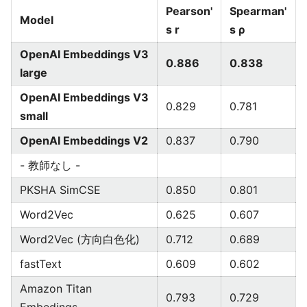
Pearson'
Spearman'
Model
s r
s ρ
OpenAI Embeddings V3
0.886
0.838
large
OpenAI Embeddings V3
0.829
0.781
small
OpenAI Embeddings V2
0.837
0.790
- 教師なし -
PKSHA SimCSE
0.850
0.801
Word2Vec
0.625
0.607
Word2Vec (方向白色化)
0.712
0.689
fastText
0.609
0.602
Amazon Titan
0.793
0.729