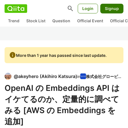
search
Login
Signup
Trend
Stock List
Question
Official Event
Official
info
More than 1 year has passed since last update.
@
akeyhero
(
Akihiro Katsura
)
in
株式会社グロービス
OpenAI の Embeddings API は
イケてるのか、定量的に調べて
みる [AWS の Embeddings を
追加]