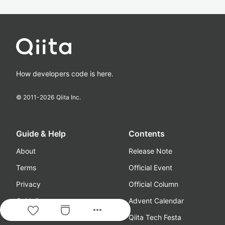
How developers code is here.
© 2011-
2026
Qiita Inc.
Guide & Help
Contents
About
Release Note
Terms
Official Event
Privacy
Official Column
Guideline
Advent Calendar
more_horiz
Media Kit
Qiita Tech Festa