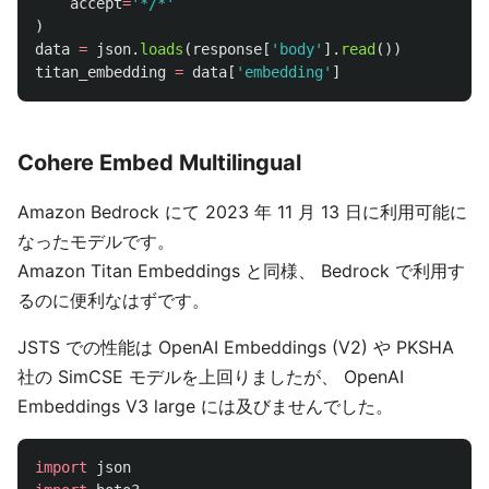
accept
=
'
*/*
'
)
data
=
json
.
loads
(
response
[
'
body
'
].
read
())
titan_embedding
=
data
[
'
embedding
'
]
Cohere Embed Multilingual
Amazon Bedrock にて 2023 年 11 月 13 日に利用可能に
なったモデルです。
Amazon Titan Embeddings と同様、 Bedrock で利用す
るのに便利なはずです。
JSTS での性能は OpenAI Embeddings (V2) や PKSHA
社の SimCSE モデルを上回りましたが、 OpenAI
Embeddings V3 large には及びませんでした。
import
json