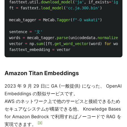
fasttext
.
util
.
download_model
(
'
ja
'
,
if_exists
=
'
ignore
ft
=
fasttext
.
load_model
(
'
cc.ja.300.bin
'
)
mecab_tagger
=
MeCab
.
Tagger
(
f
"
-O wakati
"
)
sentence
=
'
文
'
words
=
mecab_tagger
.
parse
(
unicodedata
.
normalize
(
'
NF
vector
=
np
.
sum
([
ft
.
get_word_vector
(
word
)
for
word
i
fasttext_embedding
=
vector
Amazon Titan Embeddings
2023 年 9 月 29 日に GA (一般提供) になった、 OpenAI
Embeddings の類似サービスです。
AWS のネットワーク上で他のサービスと接続できるため
セキュアなシステムが構築できる他、 Knowledge Bases
for Amazon Bedrock で利用すればノーコードで RAG を
3
実現できます。