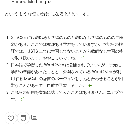
Embed Multilingual
というような使い分けになると思います。
SimCSE には教師あり学習のものと教師なし学習のものの二種
類があり、ここでは教師あり学習をしていますが、本記事の検
証では、 JSTS 上では学習してないことから教師なし学習の枠
で取り扱います。ややこしいですね。
↩
日本語で学習した Word2Vec は公開されていますが、手元に
学習の準備があったことと、公開されている Word2Vec が利
用する MeCab の辞書のバージョンを手元と合わせることが困
難なことがあって、自前で学習しました。
↩
これらの応用を実際に試してみたことはありません。エアプで
す。
↩
comment
1