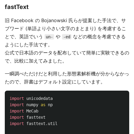
fastText
旧 Facebook の Bojanowski 氏らが提案した手法で、サ
ブワード (単語より小さい文字のまとまり) を考慮するこ
とで、英語でいう
や
などの概念を考慮できる
un-
-ed
ようにした手法です。
公式で日本語のデータを配布していて簡単に実験できるの
で、比較に加えてみました。
一瞬調べただけだと利用した形態素解析機が分からなかっ
たので、辞書はデフォルト設定にしています。
import
unicodedata
import
numpy
as
np
import
MeCab
import
fasttext
import
fasttext.util