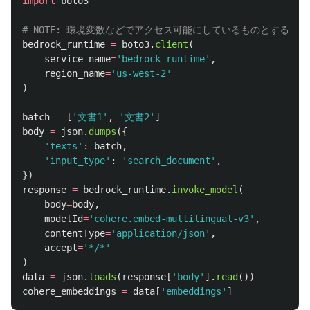
import
boto3
bedrock_runtime
=
boto3
.
client
(
service_name
=
'
bedrock-runtime
'
,
region_name
=
'
us-west-2
'
)
batch
=
[
'
文書1
'
,
'
文書2
'
]
body
=
json
.
dumps
({
'
texts
'
:
batch
,
'
input_type
'
:
'
search_document
'
,
})
response
=
bedrock_runtime
.
invoke_model
(
body
=
body
,
modelId
=
'
cohere.embed-multilingual-v3
'
,
contentType
=
'
application/json
'
,
accept
=
'
*/*
'
)
data
=
json
.
loads
(
response
[
'
body
'
].
read
())
cohere_embeddings
=
data
[
'
embeddings
'
]