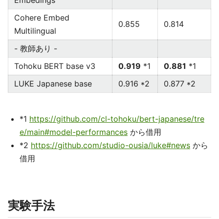
Embedings
Cohere Embed
0.855
0.814
Multilingual
- 教師あり -
Tohoku BERT base v3
0.919
*1
0.881
*1
LUKE Japanese base
0.916 *2
0.877 *2
*1
https://github.com/cl-tohoku/bert-japanese/tre
e/main#model-performances
から借用
*2
https://github.com/studio-ousia/luke#news
から
借用
実験手法