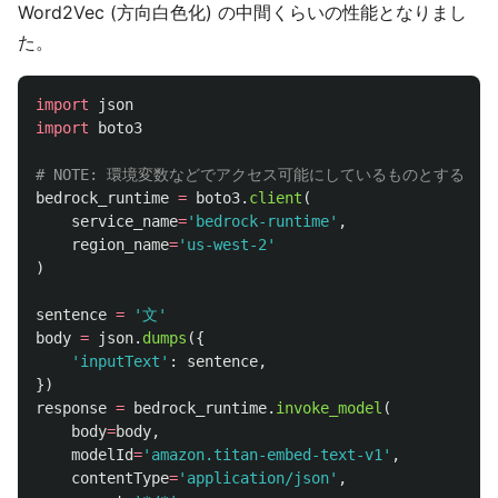
Word2Vec (方向白色化) の中間くらいの性能となりまし
た。
import
json
import
boto3
bedrock_runtime
=
boto3
.
client
(
service_name
=
'
bedrock-runtime
'
,
region_name
=
'
us-west-2
'
)
sentence
=
'
文
'
body
=
json
.
dumps
({
'
inputText
'
:
sentence
,
})
response
=
bedrock_runtime
.
invoke_model
(
body
=
body
,
modelId
=
'
amazon.titan-embed-text-v1
'
,
contentType
=
'
application/json
'
,