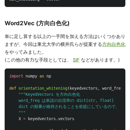
Word2Vec (方向白色化)
単に足し算する以上の一手間を加える方法はいくつかあり
ますが、今回は東北大学の横井氏らが提案する
方向白色化
をやってみました。
(この他の有力な手段としては、
SIF
などがあります。)
import
numpy
as
np
def
orientation_whitening
(
keyedvectors
,
word_freq
):
"""
KeyedVectors を方向白色化

    word_freq は単語の出現率の dict[str, float]

    dict の順番が維持されることを前提にしているので、 Pytho
"""
X
=
keyedvectors
.
vectors