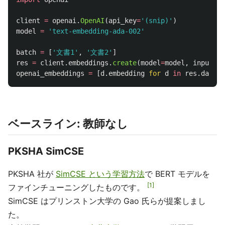
client
=
openai
.
OpenAI
(
api_key
=
'
(snip)
'
)
model
=
'
text-embedding-ada-002
'
batch
=
[
'
文書1
'
,
'
文書2
'
]
res
=
client
.
embeddings
.
create
(
model
=
model
,
input
=
ba
openai_embeddings
=
[
d
.
embedding
for
d
in
res
.
data
]
ベースライン: 教師なし
PKSHA SimCSE
PKSHA 社が
SimCSE という学習方法
で BERT モデルを
1
ファインチューニングしたものです。
SimCSE はプリンストン大学の Gao 氏らが提案しまし
た。