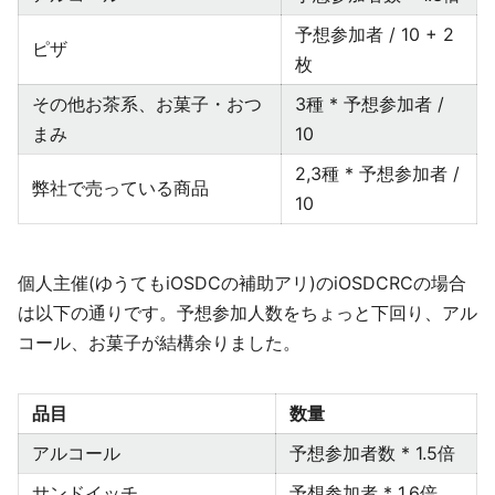
予想参加者 / 10 + 2
ピザ
枚
その他お茶系、お菓子・おつ
3種 * 予想参加者 /
まみ
10
2,3種 * 予想参加者 /
弊社で売っている商品
10
個人主催(ゆうてもiOSDCの補助アリ)のiOSDCRCの場合
は以下の通りです。予想参加人数をちょっと下回り、アル
コール、お菓子が結構余りました。
品目
数量
アルコール
予想参加者数 * 1.5倍
サンドイッチ
予想参加者 * 1.6倍