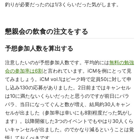
釣りが必要だったのは1/3くらいだった気がします。
懇親会の飲食の注文をする
予想参加人数を算出する
注意したいのが予想参加人数です。平均的には
無料の勉強
会の参加率は6割
と言われています。iCMを例にとって見
てみましょう。iCM vol.1はピーク時で定員50に対して申
し込み130の応募がありました。2日前まではキャンセル
は10に満たないくらいだったと思うのですが前日にパラ
パラ、当日になってぐんと数が増え、結局約30人キャン
セルが出ました（参加率は幸いにも8割程度だった気がし
ます）。以降開催した3つのイベントでもやはり30人くら
いキャンセルが出ました。のでかなり減るということは覚
悟しておくべきです。