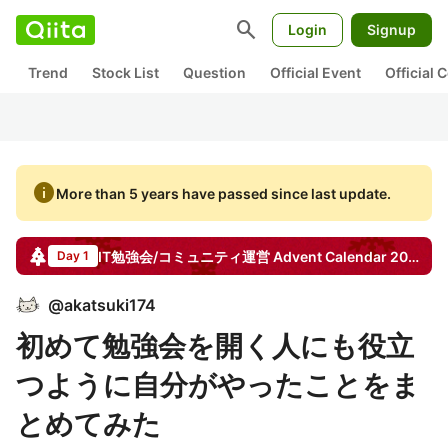
search
Login
Signup
Trend
Stock List
Question
Official Event
Official
info
More than 5 years have passed since last update.
IT勉強会/コミュニティ運営
Advent Calendar
2016
Day 1
@
akatsuki174
初めて勉強会を開く人にも役立
つように自分がやったことをま
とめてみた