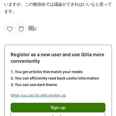
いますが、この勉強会では議論ができればいいなと思って
ます。
comment
0
Register as a new user and use Qiita more
conveniently
You get articles that match your needs
You can efficiently read back useful information
You can use dark theme
What you can do with signing up
Sign up