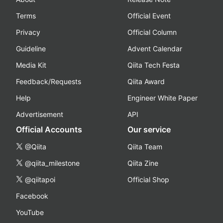
Terms
Official Event
Privacy
Official Column
Guideline
Advent Calendar
Media Kit
Qiita Tech Festa
Feedback/Requests
Qiita Award
Help
Engineer White Paper
Advertisement
API
Official Accounts
Our service
@Qiita
Qiita Team
@qiita_milestone
Qiita Zine
@qiitapoi
Official Shop
Facebook
YouTube