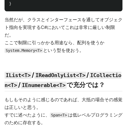
}
当然だが、クラスとインターフェースを通してオブジェク
ト指向を実現するC#においてこれは非常に厳しい制限
だ。
ここで制限に引っかかる用途なら、配列を使うか
という型を使おう。
System.Memory<T>
/
/
IList<T>
IReadOnlyList<T>
ICollectio
/
で充分では？
n<T>
IEnumerable<T>
もしもそのように感じるのであれば、大抵の場合その感覚
は正しいと思う。
すでに述べたように、
は低レベルプログラミング
Span<T>
のために存在する。