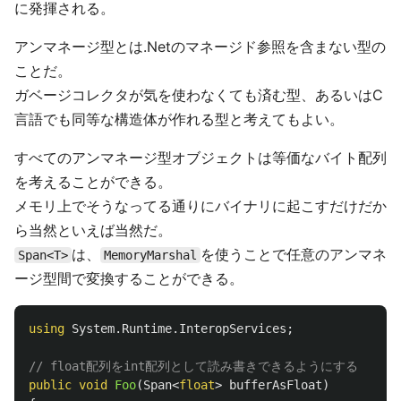
に発揮される。
アンマネージ型とは.Netのマネージド参照を含まない型の
ことだ。
ガベージコレクタが気を使わなくても済む型、あるいはC
言語でも同等な構造体が作れる型と考えてもよい。
すべてのアンマネージ型オブジェクトは等価なバイト配列
を考えることができる。
メモリ上でそうなってる通りにバイナリに起こすだけだか
ら当然といえば当然だ。
は、
を使うことで任意のアンマネ
Span<T>
MemoryMarshal
ージ型間で変換することができる。
using
System.Runtime.InteropServices
;
// float配列をint配列として読み書きできるようにする
public
void
Foo
(
Span
<
float
>
bufferAsFloat
)