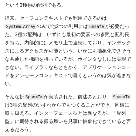
という3種類の配列である。
従来、セーフコンテキストでも利用できるのは
のみで他2つの利用には
が必要だっ
System.Array
unsafe
た。3種の配列は、いずれも最初の要素への参照と配列長
を持ち、内部的にはメモリ上で連続しており、インデック
スによるアクセスが可能という、いかにも抽象化できそう
な共通した機能を持っているが、ポインタなしには実現で
きない。ライブラリならともかく、アプリケーションコー
ドをアンセーフコンテキストで書くというのは気が進まな
い。
そんな折
が実装された。前述のとおり、
Span<T>
Span<T>
は3種の配列のいずれからでもつくることができ、同様に
取り扱える。インターフェース型とは異なるが、『配列
型』に期待される振る舞いを見事に抽象化できていると言
えるだろう。