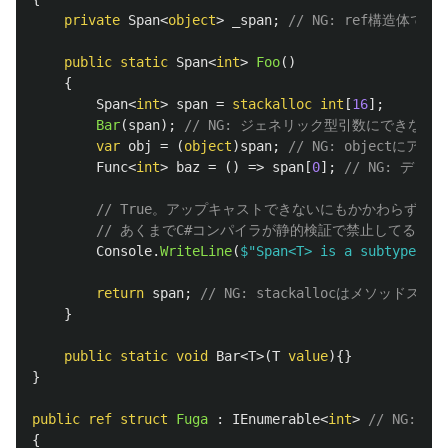
private
Span
<
object
>
_span
;
// NG: ref構造体
public
static
Span
<
int
>
Foo
()
{
Span
<
int
>
span
=
stackalloc
int
[
16
];
Bar
(
span
);
// NG: ジェネリック型引数にできない
var
obj
=
(
object
)
span
;
// NG: objectに
Func
<
int
>
baz
=
()
=>
span
[
0
];
// NG: デ
// True。アップキャストできないにもかかわらず内部
// あくまでC#コンパイラが静的検証で禁止してるだ
Console
.
WriteLine
(
$"Span<T> is a subtype of 
return
span
;
// NG: stackallocはメソッ
}
public
static
void
Bar
<
T
>(
T
value
){}
}
public
ref
struct
Fuga
:
IEnumerable
<
int
>
// NG:
{