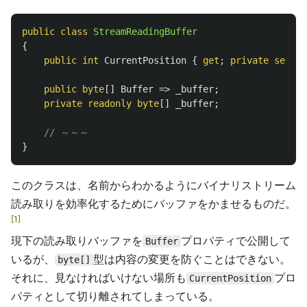
public
class
StreamReadingBuffer
{
public
int
CurrentPosition
{
get
;
private
set
;
}
public
byte
[]
Buffer
=>
_buffer
;
private
readonly
byte
[]
_buffer
;
// ～～～
}
このクラスは、名前からわかるようにバイナリストリーム
読み取りを効率化するためにバッファをかませるものだ。
1
現下の読み取りバッファを
プロパティで公開して
Buffer
いるが、
型は内容の変更を防ぐことはできない。
byte[]
それに、見なければいけない場所も
プロ
CurrentPosition
パティとして切り離されてしまっている。