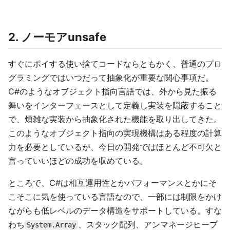
2. ノーモアunsafe
すぐにポイする使い捨てコードならともかく、普通のプロ
グラミングではいつだって抽象化が重要な関心事項だ。
C#のようなオブジェクト指向言語では、外から見た振る
舞いをインターフェースとして定義し実装を隠蔽すること
で、煩雑な実装から抽象化された機能を取り出してきた。
このようなオブジェクト指向の実現機構はある程度の計算
力を必要としているが、今日の開発ではほとんど不可欠と
言っていいほどの成功を収めている。
ところで、C#は相互運用性とかパフォーマンスとかにそ
こそこに気を使っている言語なので、一部には制限をかけ
ながらも低レベルのデータ構造をサポートしている。すな
わち
、スタック配列、アンマネージヒープ
System.Array