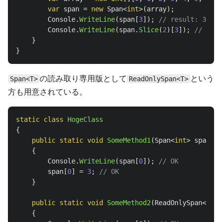
var
span
=
new
Span
<
int
>(
array
);
Console
.
WriteLine
(
span
[
3
]);
// result: 3
Console
.
WriteLine
(
span
.
Slice
(
2
)[
3
]);
// resu
}
}
の読み取り専用版として
という
Span<T>
ReadOnlySpan<T>
方も用意されている。
static
class
HogeClass
{
public
static
void
SomeMethod1
(
Span
<
int
>
span
)
{
Console
.
WriteLine
(
span
[
0
]);
// OK
span
[
0
]
=
3
;
// OK
}
public
static
void
SomeMethod2
(
ReadOnlySpan
<
int
>
{