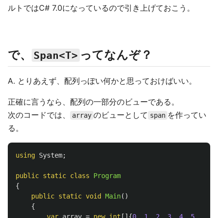
ルトではC# 7.0になっているので引き上げておこう。
で、
ってなんぞ？
Span<T>
A. とりあえず、配列っぽい何かと思っておけばいい。
正確に言うなら、配列の一部分のビューである。
次のコードでは、
のビューとして
を作ってい
array
span
る。
using
System
;
public
static
class
Program
{
public
static
void
Main
()
{
var
array
=
new
int
[]{
0
,
1
,
2
,
3
,
4
,
5
,
6
};