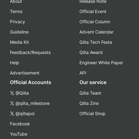
About
Release Note
Terms
Official Event
Privacy
Official Column
Guideline
Advent Calendar
Media Kit
Qiita Tech Festa
Feedback/Requests
Qiita Award
Help
Engineer White Paper
Advertisement
API
Official Accounts
Our service
@Qiita
Qiita Team
@qiita_milestone
Qiita Zine
@qiitapoi
Official Shop
Facebook
YouTube