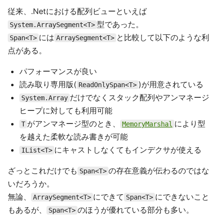
従来、.Netにおける配列ビューといえば
型であった。
System.ArraySegment<T>
には
と比較して以下のような利
Span<T>
ArraySegment<T>
点がある。
パフォーマンスが良い
読み取り専用版(
)が用意されている
ReadOnlySpan<T>
だけでなくスタック配列やアンマネージ
System.Array
ヒープに対しても利用可能
がアンマネージ型のとき、
により型
T
MemoryMarshal
を越えた柔軟な読み書きが可能
にキャストしなくてもインデクサが使える
IList<T>
ざっとこれだけでも
の存在意義が伝わるのではな
Span<T>
いだろうか。
無論、
にできて
にできないこと
ArraySegment<T>
Span<T>
もあるが、
のほうが優れている部分も多い。
Span<T>