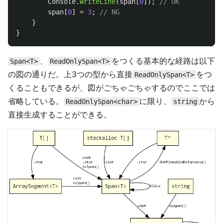
Console
.
WriteLine
(
span
[
0
]);
// OK
span
[
0
]
=
3
;
// NG
}
}
、
をつくる基本的な経路は以下
Span<T>
ReadOnlySpan<T>
の図の通りだ。上3つの型から直接
をつ
ReadOnlySpan<T>
くることもできるが、図がごちゃごちゃするのでここでは
省略している。
に限り、
から
ReadOnlySpan<char>
string
直接生成することができる。