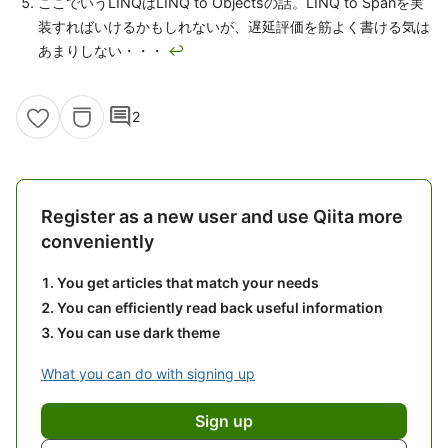
ここでいうLINQはLINQ to Objectsの話。LINQ to Spanを実
装すればいけるかもしれないが、遅延評価を筋よく書ける気は
あまりしない・・・
↩
comment
2
Register as a new user and use Qiita more
conveniently
You get articles that match your needs
You can efficiently read back useful information
You can use dark theme
What you can do with signing up
Sign up