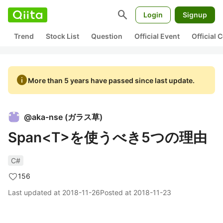
search
Login
Signup
Trend
Stock List
Question
Official Event
Official
info
More than 5 years have passed since last update.
@
aka-nse
(
ガラス草
)
Span<T>を使うべき5つの理由
C#
156
Last updated at
2018-11-26
Posted at
2018-11-23