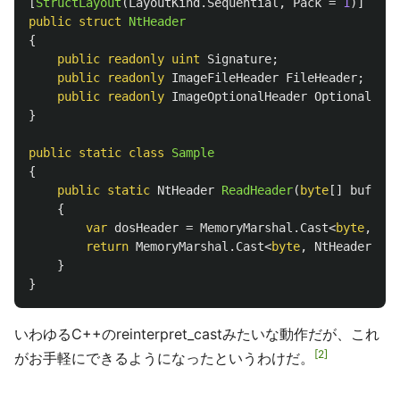
[
StructLayout
(
LayoutKind
.
Sequential
,
Pack
=
1
)]
public
struct
NtHeader
{
public
readonly
uint
Signature
;
public
readonly
ImageFileHeader
FileHeader
;
public
readonly
ImageOptionalHeader
OptionalHead
}
public
static
class
Sample
{
public
static
NtHeader
ReadHeader
(
byte
[]
buffer
)
{
var
dosHeader
=
MemoryMarshal
.
Cast
<
byte
,
Dos
return
MemoryMarshal
.
Cast
<
byte
,
NtHeader
>(
bu
}
}
いわゆるC++のreinterpret_castみたいな動作だが、これ
2
がお手軽にできるようになったというわけだ。