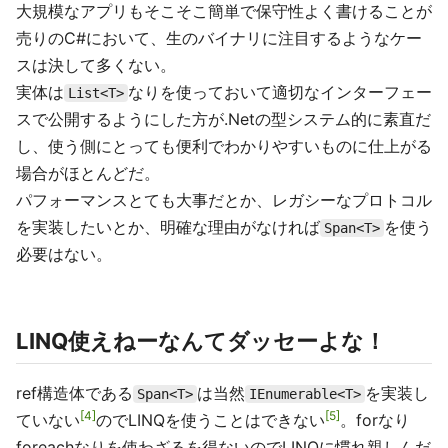
大規模なアプリもそこそこ簡単で保守性よく書けることが
売りのC#において、生のバイナリに注目するようなケー
スは決して多くない。
実体は
なりを使っておいて適切なインターフェー
List<T>
スで公開するようにした方が.Netの型システム的に素直だ
し、使う側にとっても便利でわかりやすいものに仕上がる
場合がほとんどだ。
パフォーマンスとても大事だとか、レガシーなプロトコル
を実装したいとか、明確な理由がなければ
を使う
Span<T>
必要はない。
LINQ使えねーなんてダッセーよな！
ref構造体である
は当然
を実装し
Span<T>
IEnumerable<T>
4
5
ていない
のでLINQを使うことはできない
。forなり
foreachなりを使わざるを得ないのでLINQに慣れ親しんだ