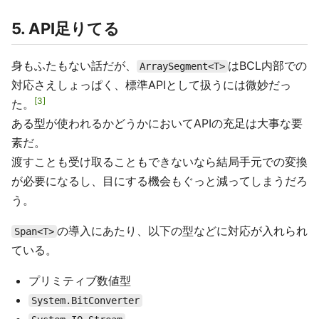
5. API足りてる
身もふたもない話だが、
はBCL内部での
ArraySegment<T>
対応さえしょっぱく、標準APIとして扱うには微妙だっ
3
た。
ある型が使われるかどうかにおいてAPIの充足は大事な要
素だ。
渡すことも受け取ることもできないなら結局手元での変換
が必要になるし、目にする機会もぐっと減ってしまうだろ
う。
の導入にあたり、以下の型などに対応が入れられ
Span<T>
ている。
プリミティブ数値型
System.BitConverter