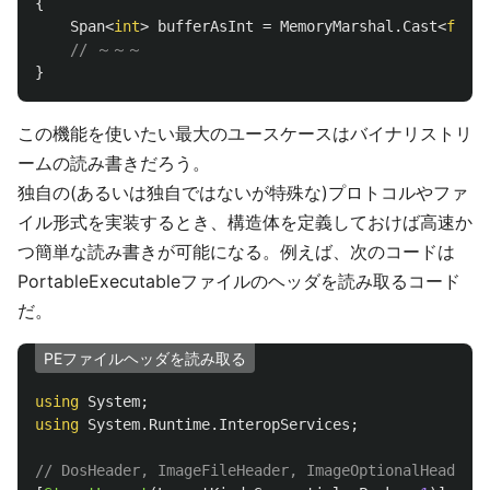
{
Span
<
int
>
bufferAsInt
=
MemoryMarshal
.
Cast
<
float
// ～～～
}
この機能を使いたい最大のユースケースはバイナリストリ
ームの読み書きだろう。
独自の(あるいは独自ではないが特殊な)プロトコルやファ
イル形式を実装するとき、構造体を定義しておけば高速か
つ簡単な読み書きが可能になる。例えば、次のコードは
PortableExecutableファイルのヘッダを読み取るコード
だ。
PEファイルヘッダを読み取る
using
System
;
using
System.Runtime.InteropServices
;
// DosHeader, ImageFileHeader, ImageOptionalHead