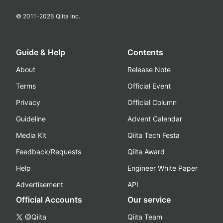
© 2011-
2026
Qiita Inc.
Guide & Help
Contents
About
Release Note
Terms
Official Event
Privacy
Official Column
Guideline
Advent Calendar
Media Kit
Qiita Tech Festa
Feedback/Requests
Qiita Award
Help
Engineer White Paper
Advertisement
API
Official Accounts
Our service
@Qiita
Qiita Team