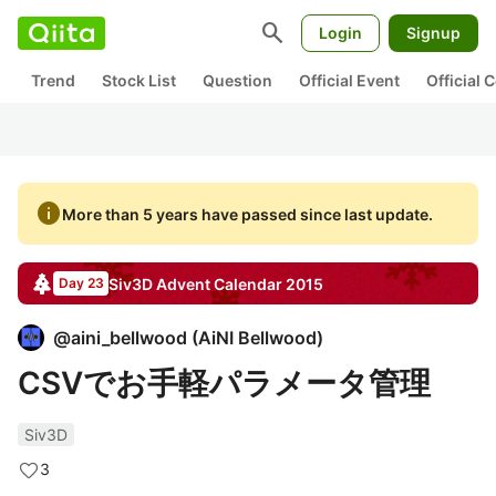
search
Login
Signup
Trend
Stock List
Question
Official Event
Official
info
More than 5 years have passed since last update.
Siv3D
Advent Calendar
2015
Day 23
@
aini_bellwood
(
AiNI Bellwood
)
CSVでお手軽パラメータ管理
Siv3D
3