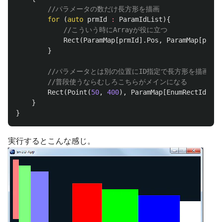
//パラメータの数だけ長方形を描画
for
(
auto
prmId
:
ParamIdList
){
//こういう時にArrayが役に立つ
Rect
(
ParamMap
[
prmId
].
Pos
,
ParamMap
[
prmId
}
//パラメータとは別の位置にID指定で長方形を描画
//普段使うならむしろこちらがメインになる
Rect
(
Point
(
50
,
400
),
ParamMap
[
EnumRectId
::
Gr
}
}
実行するとこんな感じ。