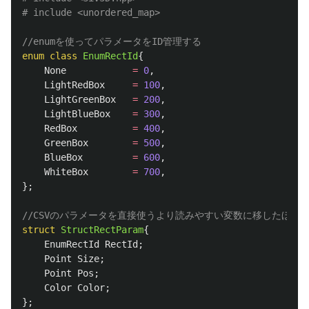
//enumを使ってパラメータをID管理する
enum
class
EnumRectId
{
None
=
0
,
LightRedBox
=
100
,
LightGreenBox
=
200
,
LightBlueBox
=
300
,
RedBox
=
400
,
GreenBox
=
500
,
BlueBox
=
600
,
WhiteBox
=
700
,
};
//CSVのパラメータを直接使うより読みやすい変数に移したほう
struct
StructRectParam
{
EnumRectId
RectId
;
Point
Size
;
Point
Pos
;
Color
Color
;
};