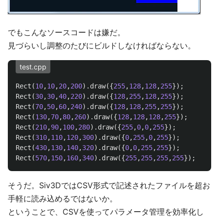
でもこんなソースコードは嫌だ。
見づらいし調整のたびにビルドしなければならない。
test.cpp
Rect
(
10
,
10
,
20
,
200
).
draw
({
255
,
128
,
128
,
255
});
Rect
(
30
,
30
,
40
,
220
).
draw
({
128
,
255
,
128
,
255
});
Rect
(
70
,
50
,
60
,
240
).
draw
({
128
,
128
,
255
,
255
});
Rect
(
130
,
70
,
80
,
260
).
draw
({
128
,
128
,
128
,
255
});
Rect
(
210
,
90
,
100
,
280
).
draw
({
255
,
0
,
0
,
255
});
Rect
(
310
,
110
,
120
,
300
).
draw
({
0
,
255
,
0
,
255
});
Rect
(
430
,
130
,
140
,
320
).
draw
({
0
,
0
,
255
,
255
});
Rect
(
570
,
150
,
160
,
340
).
draw
({
255
,
255
,
255
,
255
});
そうだ。Siv3DではCSV形式で記述されたファイルを超お
手軽に読み込めるではないか。
ということで、CSVを使ってパラメータ管理を効率化し