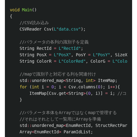
void
Main
()
{
//CSV読み込み
CSVReader
Csv
(
L"data.csv"
);
//パラメータの各列の識別子を定義
String
RectId
=
L"RectId"
;
String
PosX
=
L"PosX"
,
PosY
=
L"PosY"
,
SizeX
=
L
String
ColorR
=
L"ColorRed"
,
ColorG
=
L"ColorGre
//mapで識別子と対応する列を関連付け
std
::
unordered_map
<
String
,
int
>
ItemMap
;
for
(
int
i
=
0
;
i
<
Csv
.
columns
(
0
);
i
++
){
ItemMap
[
Csv
.
get
<
String
>
(
0
,
i
)]
=
i
;
//コメ
}
//パラメータ本体をArrayではなくmapで管理する
//それはそれとして一覧用にArrayを準備
std
::
unordered_map
<
EnumRectId
,
StructRectParam
>
Array
<
EnumRectId
>
ParamIdList
;