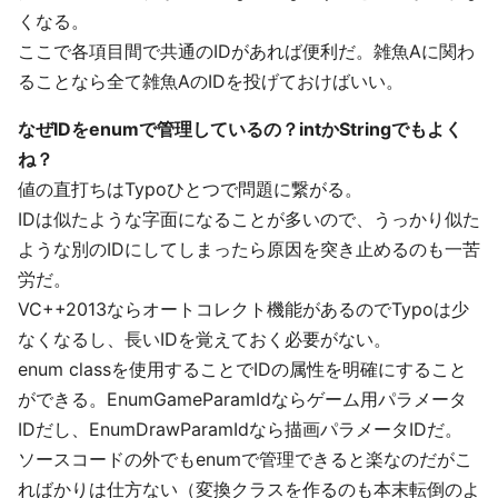
くなる。
ここで各項目間で共通のIDがあれば便利だ。雑魚Aに関わ
ることなら全て雑魚AのIDを投げておけばいい。
なぜIDをenumで管理しているの？intかStringでもよく
ね？
値の直打ちはTypoひとつで問題に繋がる。
IDは似たような字面になることが多いので、うっかり似た
ような別のIDにしてしまったら原因を突き止めるのも一苦
労だ。
VC++2013ならオートコレクト機能があるのでTypoは少
なくなるし、長いIDを覚えておく必要がない。
enum classを使用することでIDの属性を明確にすること
ができる。EnumGameParamIdならゲーム用パラメータ
IDだし、EnumDrawParamIdなら描画パラメータIDだ。
ソースコードの外でもenumで管理できると楽なのだがこ
ればかりは仕方ない（変換クラスを作るのも本末転倒のよ