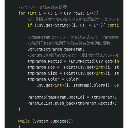
//パラメータ読み込み処理
for
(
int
i
=
0
;
i
<
Csv
.
rows
;
i
++
){
//一列目が空でないならその行は飛ばす（コメントア
if
(
Csv
.
get
<
String
>
(
i
,
0
)
!=
L""
){
continue
;
//tmpParamにパラメータを読み込んで、ParamMapに
//識別子mapで識別子を読み込み対象列に変換
StructRectParam
tmpParam
;
//enumは直接読めないので一度intで読んでからenu
tmpParam
.
RectId
=
(
EnumRectId
)
Csv
.
get
<
int
>
(
i
tmpParam
.
Pos
=
Point
(
Csv
.
get
<
int
>
(
i
,
ItemMa
tmpParam
.
Size
=
Point
(
Csv
.
get
<
int
>
(
i
,
ItemMa
tmpParam
.
Color
=
Color
(
Csv
.
get
<
int
>
(
i
,
ItemMap
[
ColorR
]),
Csv
.
ge
ParamMap
[
tmpParam
.
RectId
]
=
(
tmpParam
);
//
ParamIdList
.
push_back
(
tmpParam
.
RectId
);
//A
}
while
(
System
::
Update
())
{