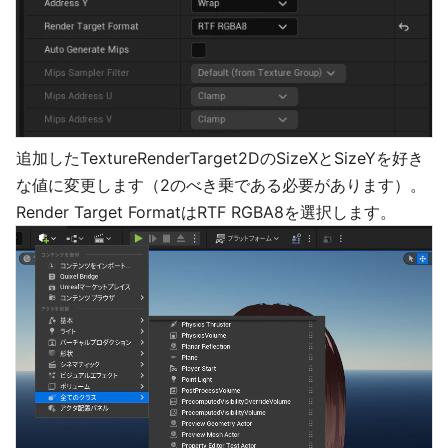
追加したTextureRenderTarget2DのSizeXとSizeYを好き
な値に変更します（2のべき乗である必要があります）。
Render Target FormatはRTF RGBA8を選択します。