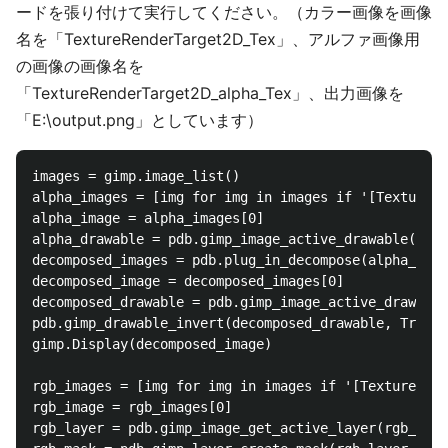
ードを張り付けて実行してください。（カラー画像を画像
名を「TextureRenderTarget2D_Tex」、アルファ画像用
の画像の画像名を
「TextureRenderTarget2D_alpha_Tex」、出力画像を
「E:\output.png」としています）
images = gimp.image_list()

alpha_images = [img for img in images if '[Textu
alpha_image = alpha_images[0]

alpha_drawable = pdb.gimp_image_active_drawable(alph
decomposed_images = pdb.plug_in_decompose(alpha_imag
decomposed_image = decomposed_images[0]

decomposed_drawable = pdb.gimp_image_active_drawable
pdb.gimp_drawable_invert(decomposed_drawable, True)

gimp.Display(decomposed_image)

rgb_images = [img for img in images if '[Texture
rgb_image = rgb_images[0]

rgb_layer = pdb.gimp_image_get_active_layer(rgb_imag