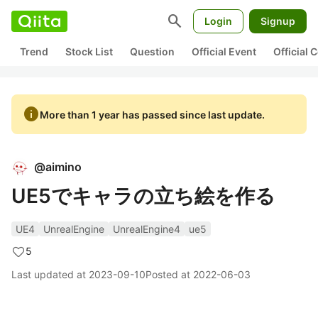
search
Login
Signup
Trend
Stock List
Question
Official Event
Official
info
More than 1 year has passed since last update.
@
aimino
UE5でキャラの立ち絵を作る
UE4
UnrealEngine
UnrealEngine4
ue5
5
Last updated at
2023-09-10
Posted at
2022-06-03