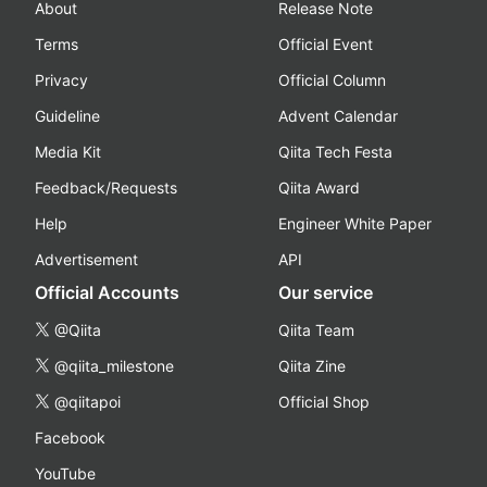
About
Release Note
Terms
Official Event
Privacy
Official Column
Guideline
Advent Calendar
Media Kit
Qiita Tech Festa
Feedback/Requests
Qiita Award
Help
Engineer White Paper
Advertisement
API
Official Accounts
Our service
@Qiita
Qiita Team
@qiita_milestone
Qiita Zine
@qiitapoi
Official Shop
Facebook
YouTube