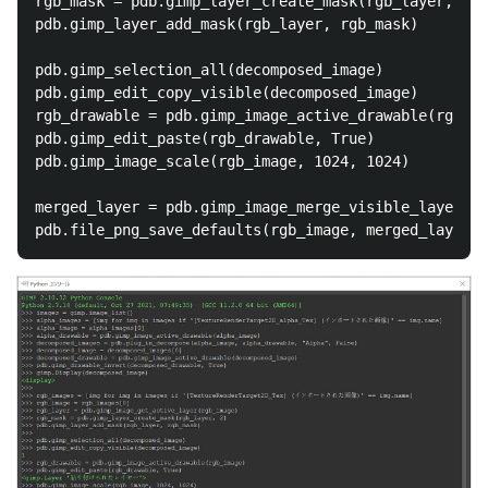
rgb_mask = pdb.gimp_layer_create_mask(rgb_layer, 2)

pdb.gimp_layer_add_mask(rgb_layer, rgb_mask)

pdb.gimp_selection_all(decomposed_image)

pdb.gimp_edit_copy_visible(decomposed_image)

rgb_drawable = pdb.gimp_image_active_drawable(rgb_im
pdb.gimp_edit_paste(rgb_drawable, True)

pdb.gimp_image_scale(rgb_image, 1024, 1024)

merged_layer = pdb.gimp_image_merge_visible_layers(r