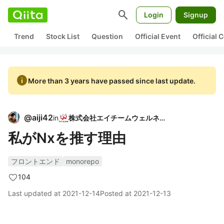
search
Login
Signup
Trend
Stock List
Question
Official Event
Official
info
More than 3 years have passed since last update.
@
aiji42
in
株式会社エイチームウェルネス
私がNxを推す理由
フロントエンド
monorepo
104
Last updated at
2021-12-14
Posted at
2021-12-13