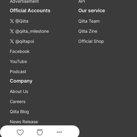
Advertisement
API
Official Accounts
Our service
@Qiita
Qiita Team
@qiita_milestone
Qiita Zine
@qiitapoi
Official Shop
Facebook
YouTube
Podcast
Company
About Us
Careers
Qiita Blog
News Release
more_horiz