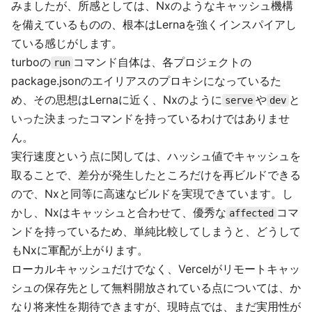
みましたが、所感としては、Nxのようなキャッシュ機構
を備えているものの、根本はLernaを強くインスパイアし
ている感じがします。
turboの
コマンド自体は、各プロジェクトの
run
package.jsonのエイリアスのプロキシになっているた
め、その思想はLernaに近く、Nxのように
や
と
serve
dev
いった決まったコマンドを持っているわけではありませ
ん。
実行速度という点に関しては、ハッシュ値でキャッシュを
取ることで、差分が発生したところだけを再ビルドできる
ので、Nxと同等に高速なビルドを実現できています。し
かし、Nxはキャッシュと合わせて、優秀な
コマ
affected
ンドを持っているため、単純比較してしまうと、どうして
もNxに軍配が上がります。
ローカルキャッシュだけでなく、Vercelがリモートキャッ
シュの保存先として無料開放されている点については、か
なり将来性を期待できますが、現時点では、まだ実用性が