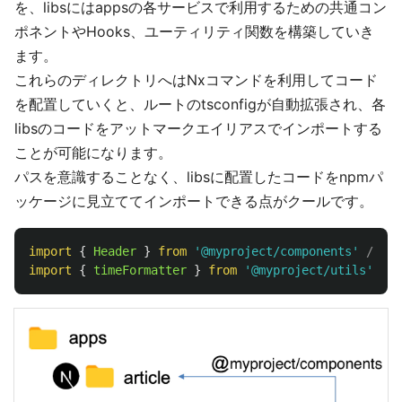
を、libsにはappsの各サービスで利用するための共通コン
ポネントやHooks、ユーティリティ関数を構築していき
ます。
これらのディレクトリへはNxコマンドを利用してコード
を配置していくと、ルートのtsconfigが自動拡張され、各
libsのコードをアットマークエイリアスでインポートする
ことが可能になります。
パスを意識することなく、libsに配置したコードをnpmパ
ッケージに見立ててインポートできる点がクールです。
import
{
Header
}
from
'
@myproject/components
'
// ..
import
{
timeFormatter
}
from
'
@myproject/utils
'
// 