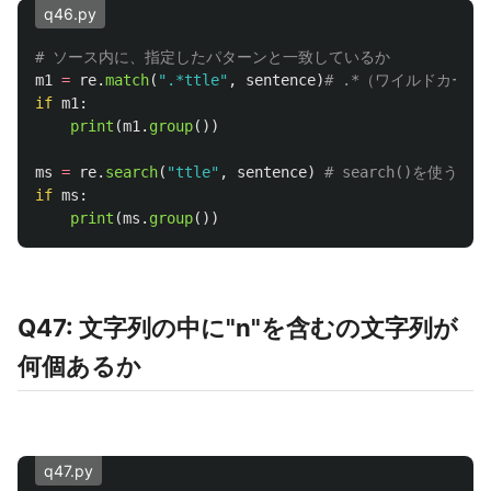
q46.py
m1
=
re
.
match
(
"
.*ttle
"
,
sentence
)
if
m1
:
print
(
m1
.
group
())
ms
=
re
.
search
(
"
ttle
"
,
sentence
)
if
ms
:
print
(
ms
.
group
())
Q47: 文字列の中に"n"を含むの文字列が
何個あるか
q47.py