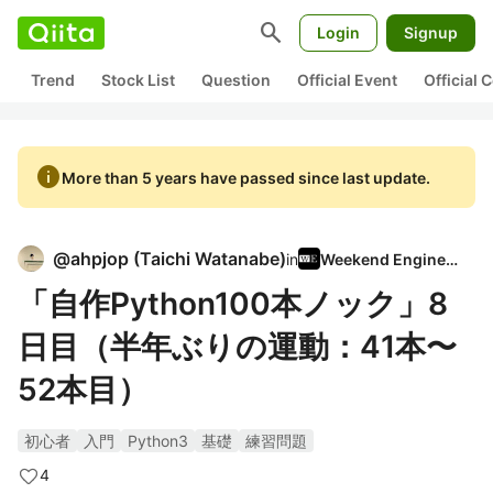
search
Login
Signup
Trend
Stock List
Question
Official Event
Official
info
More than 5 years have passed since last update.
@
ahpjop
(
Taichi Watanabe
)
in
Weekend Engineer
「自作Python100本ノック」8
日目（半年ぶりの運動：41本〜
52本目）
初心者
入門
Python3
基礎
練習問題
4