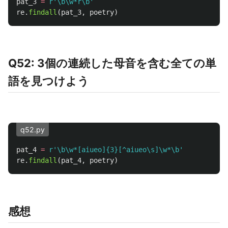
pat_3
=
r
'
\b\w*r\b
'
re
.
findall
(
pat_3
,
poetry
)
Q52: 3個の連続した母音を含む全ての単
語を見つけよう
q52.py
pat_4
=
r
'
\b\w*[aiueo]{3}[^aiueo\s]\w*\b
'
re
.
findall
(
pat_4
,
poetry
)
感想