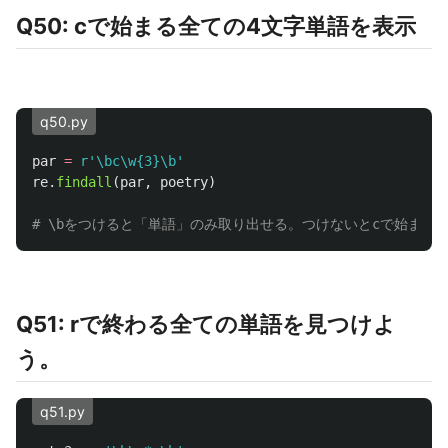
Q50: cで始まる全ての4文字単語を表示
q50.py
par
=
r
'
\bc\w{3}\b
'
re
.
findall
(
par
,
poetry
)
Q51: rで終わる全ての単語を見つけよ
う。
q51.py