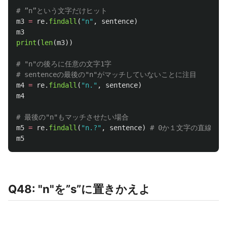
m3
=
re
.
findall
(
"
n
"
,
sentence
)
m3
print
(
len
(
m3
))
# "n"の後ろに任意の文字1字

m4
=
re
.
findall
(
"
n.
"
,
sentence
)
m4
m5
=
re
.
findall
(
"
n.?
"
,
sentence
)
m5
Q48: "n"を”s”に置きかえよ