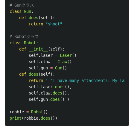
class
Gun
:
def
does
(
self
):
return
"
shoot
"
class
Robot
:
def
__init__
(
self
):
self
.
laser
=
Laser
()
self
.
claw
=
Claw
()
self
.
gun
=
Gun
()
def
does
(
self
):
return
'''
I have many attachments: My laser 
self
.
laser
.
does
(),
self
.
claw
.
does
(),
self
.
gun
.
does
()
)
robbie
=
Robot
()
print
(
robbie
.
does
())