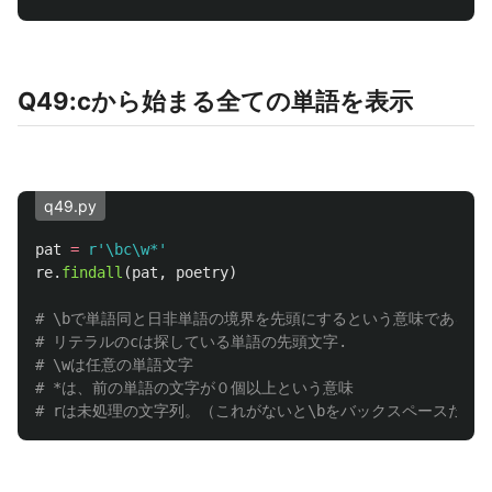
Q49:cから始まる全ての単語を表示
q49.py
pat
=
r
'
\bc\w*
'
re
.
findall
(
pat
,
poetry
)
# \bで単語同と日非単語の境界を先頭にするという意味である。
# リテラルのcは探している単語の先頭文字.

# \wは任意の単語文字

# *は、前の単語の文字が０個以上という意味
