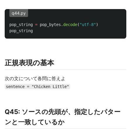
q44.py
pop_string
=
pop_bytes
.
decode
(
"
utf-8
"
)
pop_string
正規表現の基本
次の文について各問に答えよ
sentence = "Chicken Little"
Q45: ソースの先頭が、指定したパター
ンと一致しているか