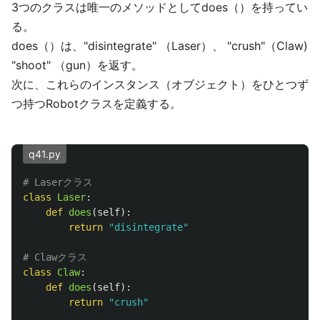
3つのクラスは唯一のメソッドとしてdoes（）を持ってい
る。
does（）は、"disintegrate" （Laser）、 "crush"（Claw)
"shoot" （gun）を返す。
次に、これらのインスタンス（オブジェクト）をひとつず
つ持つRobotクラスを定義する。
q41.py
class
Laser
:
def
does
(
self
):
return
"
disintegrate
"
class
Claw
:
def
does
(
self
):
return
"
crush
"