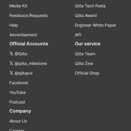
Media Kit
Qiita Tech Festa
Feedback/Requests
Qiita Award
Help
Engineer White Paper
Advertisement
API
Official Accounts
Our service
@Qiita
Qiita Team
@qiita_milestone
Qiita Zine
@qiitapoi
Official Shop
Facebook
YouTube
Podcast
Company
About Us
Careers