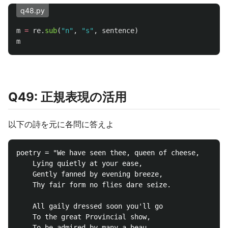
q48.py
m
=
re
.
sub
(
"
n
"
,
"
s
"
,
sentence
)
m
Q49: 正規表現の活用
以下の詩を元に各問に答えよ
poetry = "We have seen thee, queen of cheese,

    Lying quietly at your ease,

    Gently fanned by evening breeze,

    Thy fair form no flies dare seize.

    All gaily dressed soon you'll go

    To the great Provincial show,

    To be admired by many a beau
