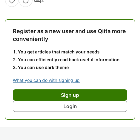
comment
2
Register as a new user and use Qiita more
conveniently
You get articles that match your needs
You can efficiently read back useful information
You can use dark theme
What you can do with signing up
Sign up
Login