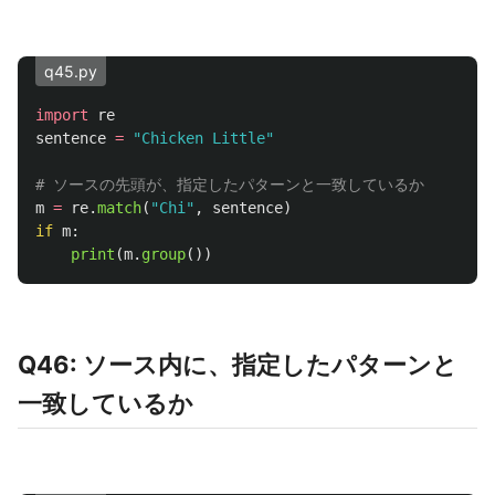
q45.py
import
re
sentence
=
"
Chicken Little
"
m
=
re
.
match
(
"
Chi
"
,
sentence
)
if
m
:
print
(
m
.
group
())
Q46: ソース内に、指定したパターンと
一致しているか