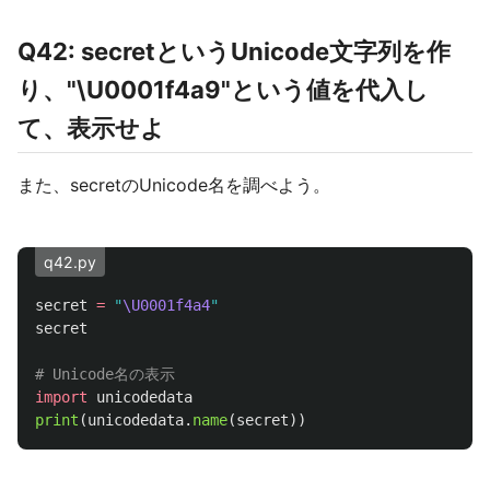
Q42: secretというUnicode文字列を作
り、"\U0001f4a9"という値を代入し
て、表示せよ
また、secretのUnicode名を調べよう。
q42.py
secret
=
"
\U0001f4a4
"
secret
import
unicodedata
print
(
unicodedata
.
name
(
secret
))