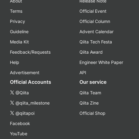
About
Release Note
Terms
Official Event
Privacy
Official Column
Guideline
Advent Calendar
Media Kit
Qiita Tech Festa
Feedback/Requests
Qiita Award
Help
Engineer White Paper
Advertisement
API
Official Accounts
Our service
@Qiita
Qiita Team
@qiita_milestone
Qiita Zine
@qiitapoi
Official Shop
Facebook
YouTube