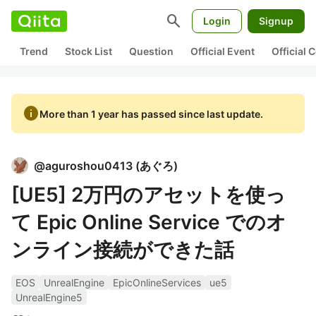
search
Login
Signup
Trend
Stock List
Question
Official Event
Official
info
More than 1 year has passed since last update.
@
aguroshou0413
(
あぐろ
)
[UE5] 2万円のアセットを使っ
て Epic Online Service でのオ
ンライン接続ができた話
EOS
UnrealEngine
EpicOnlineServices
ue5
UnrealEngine5