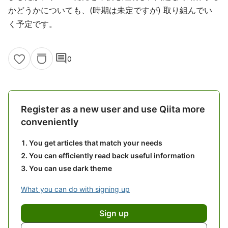
かどうかについても、(時期は未定ですが) 取り組んでい
く予定です。
comment
0
Register as a new user and use Qiita more
conveniently
You get articles that match your needs
You can efficiently read back useful information
You can use dark theme
What you can do with signing up
Sign up