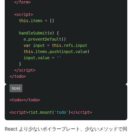
</form>
<script>
this
.
items
=
[]
handleSubmit
(
e
)
{
e
.
preventDefault
()
var
input
=
this
.
refs
.
input
this
.
items
.
push
(
input
.
value
)
input
.
value
=
''
}
</script>
</todo>
html
<todo></todo>
<script>
riot
.
mount
(
'
todo
'
)
</script>
React より少ないボイラープレート、少ないメソッドで同