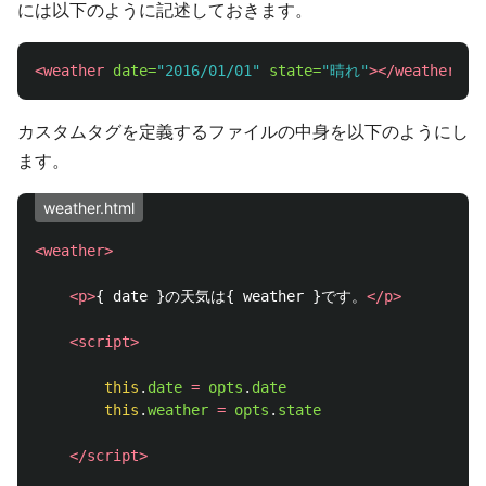
には以下のように記述しておきます。
<weather
date=
"2016/01/01"
state=
"晴れ"
></weather>
カスタムタグを定義するファイルの中身を以下のようにし
ます。
weather.html
<weather>
<p>
{ date }の天気は{ weather }です。
</p>
<script>
this
.
date
=
opts
.
date
this
.
weather
=
opts
.
state
</script>