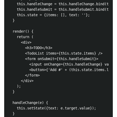
    this.handleChange = this.handleChange.bind(this)
    this.handleSubmit = this.handleSubmit.bind(this)
    this.state = {items: [], text: ''};

  }

  render() {

    return (

      <div>

        <h3>TODO</h3>

        <TodoList items={this.state.items} />

        <form onSubmit={this.handleSubmit}>

          <input onChange={this.handleChange} value=
          <button>{'Add #' + (this.state.items.lengt
        </form>

      </div>

    );

  }

  handleChange(e) {

    this.setState({text: e.target.value});

  }
