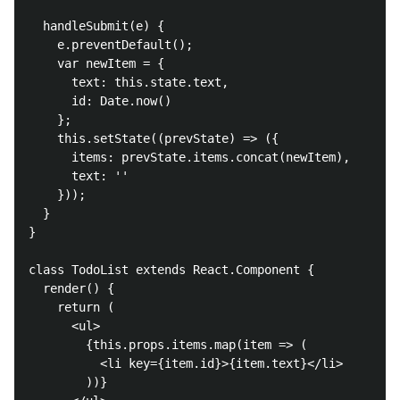
  handleSubmit(e) {

    e.preventDefault();

    var newItem = {

      text: this.state.text,

      id: Date.now()

    };

    this.setState((prevState) => ({

      items: prevState.items.concat(newItem),

      text: ''

    }));

  }

}

class TodoList extends React.Component {

  render() {

    return (

      <ul>

        {this.props.items.map(item => (

          <li key={item.id}>{item.text}</li>

        ))}
