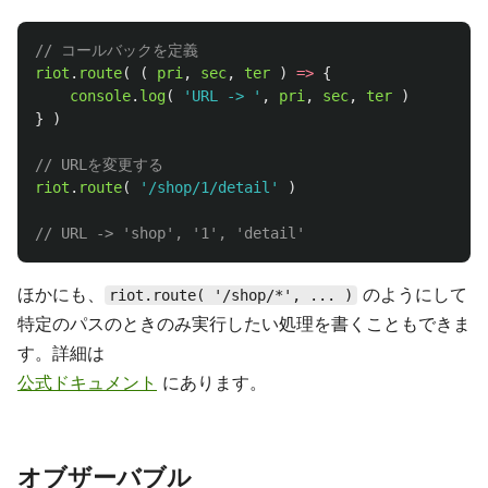
// コールバックを定義
riot
.
route
(
(
pri
,
sec
,
ter
)
=>
{
console
.
log
(
'
URL -> 
'
,
pri
,
sec
,
ter
)
}
)
// URLを変更する
riot
.
route
(
'
/shop/1/detail
'
)
// URL -> 'shop', '1', 'detail'
ほかにも、
のようにして
riot.route( '/shop/*', ... )
特定のパスのときのみ実行したい処理を書くこともできま
す。詳細は
公式ドキュメント
にあります。
オブザーバブル