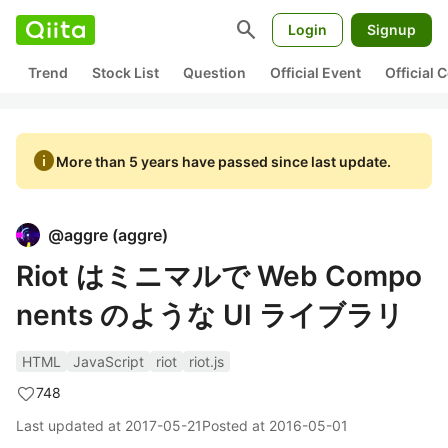
search
Login
Signup
Trend
Stock List
Question
Official Event
Official
info
More than 5 years have passed since last update.
@
aggre
(
aggre
)
Riot はミニマルで Web Compo
nents のような UI ライブラリ
HTML
JavaScript
riot
riot.js
748
Last updated at
2017-05-21
Posted at
2016-05-01