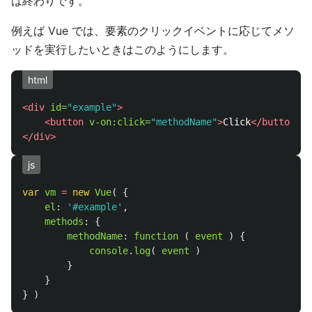
は終わりです。
例えば Vue では、要素のクリックイベントに応じてメソ
ッドを実行したいときはこのようにします。
html
<div
id=
"example"
>
<button
v-on:click=
"methodName"
>
Click
</button>
</div>
js
var
vm
=
new
Vue
(
{
el
:
'
#example
'
,
methods
:
{
methodName
:
function 
(
event
)
{
console
.
log
(
event
)
}
}
}
)