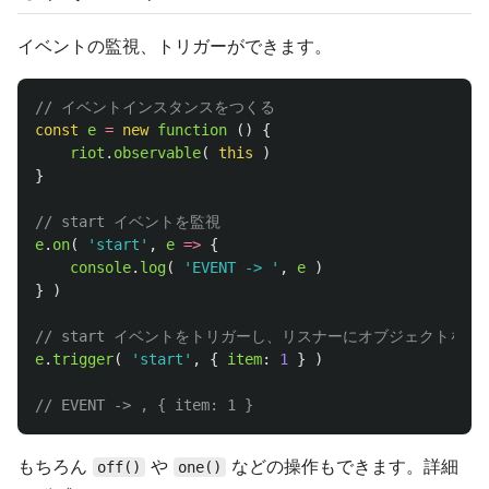
イベントの監視、トリガーができます。
// イベントインスタンスをつくる
const
e
=
new
function 
()
{
riot
.
observable
(
this
)
}
// start イベントを監視
e
.
on
(
'
start
'
,
e
=>
{
console
.
log
(
'
EVENT -> 
'
,
e
)
}
)
// start イベントをトリガーし、リスナーにオブジェクトを渡
e
.
trigger
(
'
start
'
,
{
item
:
1
}
)
// EVENT -> , { item: 1 }
もちろん
や
などの操作もできます。詳細
off()
one()