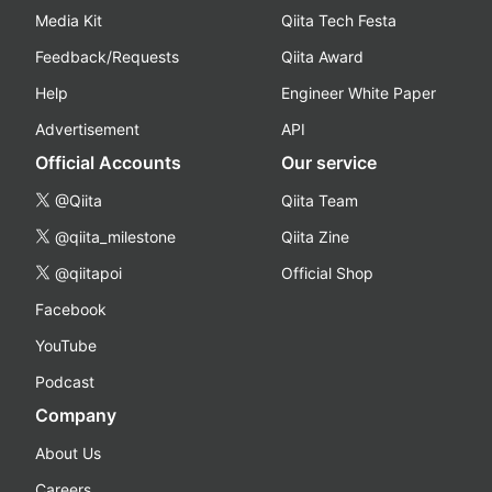
Media Kit
Qiita Tech Festa
Feedback/Requests
Qiita Award
Help
Engineer White Paper
Advertisement
API
Official Accounts
Our service
@Qiita
Qiita Team
@qiita_milestone
Qiita Zine
@qiitapoi
Official Shop
Facebook
YouTube
Podcast
Company
About Us
Careers