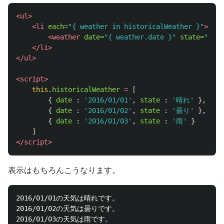
<ul>
<li
each=
"{ weather in historicalWeather }"
>
<weather
date=
"{ weather.date }"
state=
"{ we
</li>
</ul>
<script>
this
.
historicalWeather
=
[
{
date
:
'
2016/01/01
'
,
state
:
'
晴れ
'
},
{
date
:
'
2016/01/02
'
,
state
:
'
曇り
'
},
{
date
:
'
2016/01/03
'
,
state
:
'
雨
'
}
]
</script>
表示はもちろんこうなります。
2016/01/01の天気は晴れです。

2016/01/02の天気は曇りです。
