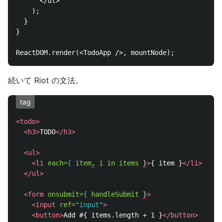
      </ul>

    );

  }

}

続いて Riot の文法。
tag
<todo>
<h3>
TODO
</h3>
<ul>
<li
each=
{
item
,
i
in
items
}
>
{ item }
</li>
</ul>
<form
onsubmit=
{
handleSubmit
}
>
<input
ref=
"input"
>
<button>
Add #{ items.length + 1 }
</button>