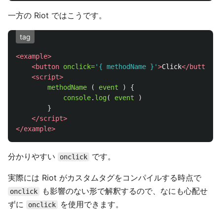
一方の Riot ではこうです。
tag
<example>
<button
onclick=
'{ methodName }'
>
Click
</button>
<script>
methodName 
(
event
)
{
console
.
log
(
event
)
}
</script>
</example>
分かりやすい
です。
onclick
実際には Riot がカスタムタグをコンパイルする時点で
も影響のない形で解釈するので、なにも心配せ
onclick
ずに
を使用できます。
onclick