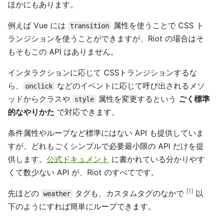
ほかにもあります。
例えば Vue には
属性を使うことで CSS ト
transition
ランジションを使うことができますが、Riot の場合はそ
もそもこの API はありません。
インタラクションに応じて CSSトランジションするな
ら、
などのイベントに応じて呼び出されるメソ
onclick
ッドからクラスや
属性を変更するという
ごく標準
style
的なやりかた
で対応できます。
条件属性やループなど標準にはない API も提供していま
すが、どれもごくシンプルで必要最小限の API だけを提
供します。
公式ドキュメント
に書かれている分かりやす
くて数少ない API が、Riot のすべてです。
1
先ほどの
タグも、カスタムタグのなかで
以
weather
下のようにすれば簡単にループできます。