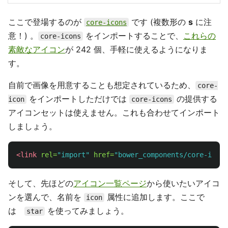
ここで登場するのが
です (複数形の
s
に注
core-icons
意！) 。
をインポートすることで、
これらの
core-icons
素敵なアイコン
が 242 個、手軽に使えるようになりま
す。
自前で画像を用意することも想定されているため、
core-
をインポートしただけでは
の提供する
icon
core-icons
アイコンセットは使えません。これも合わせてインポート
しましょう。
<link
rel=
"import"
href=
"bower_components/core-icons
そして、先ほどの
アイコン一覧ページ
から使いたいアイコ
ンを選んで、名前を
属性に追加します。ここで
icon
は
を使ってみましょう。
star