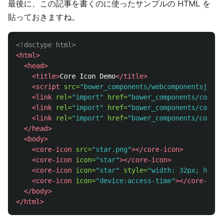
最後に、この記事を書くのに使ったサンプルの HTML を
貼っておきますね。
<!doctype html>
<html>
<head>
<title>
Core Icon Demo
</title>
<script 
src=
"bower_components/webcomponentsjs/we
<link
rel=
"import"
href=
"bower_components/core-i
<link
rel=
"import"
href=
"bower_components/core-i
<link
rel=
"import"
href=
"bower_components/core-
</head>
<body>
<core-icon
src=
"star.png"
></core-icon>
<core-icon
icon=
"star"
></core-icon>
<core-icon
icon=
"star"
style=
"width: 32px; heigh
<core-icon
icon=
"device:access-time"
></core-icon
</body>
</html>