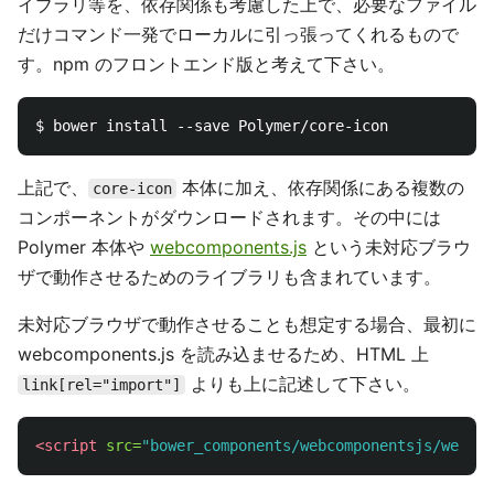
イブラリ等を、依存関係も考慮した上で、必要なファイル
だけコマンド一発でローカルに引っ張ってくれるもので
す。npm のフロントエンド版と考えて下さい。
上記で、
本体に加え、依存関係にある複数の
core-icon
コンポーネントがダウンロードされます。その中には
Polymer 本体や
webcomponents.js
という未対応ブラウ
ザで動作させるためのライブラリも含まれています。
未対応ブラウザで動作させることも想定する場合、最初に
webcomponents.js を読み込ませるため、HTML 上
よりも上に記述して下さい。
link[rel="import"]
<script 
src=
"bower_components/webcomponentsjs/webcom