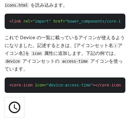
を読み込みます。
icons.html
<link
rel=
"import"
href=
"bower_components/core-icons
これで Device の一覧に載っているアイコンが使えるよう
になりました。記述するときは、[アイコンセット名
ア
:
イコン名]を
属性に追加します。下記の例では、
icon
アイコンセットの
アイコンを使っ
device
access-time
ています。
<core-icon
icon=
"device:access-time"
></core-icon>