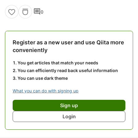
comment
0
Register as a new user and use Qiita more
conveniently
You get articles that match your needs
You can efficiently read back useful information
You can use dark theme
What you can do with signing up
Sign up
Login