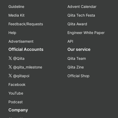
Guideline
Advent Calendar
Media Kit
Qiita Tech Festa
Feedback/Requests
Qiita Award
Help
Engineer White Paper
Advertisement
API
Official Accounts
Our service
@Qiita
Qiita Team
@qiita_milestone
Qiita Zine
@qiitapoi
Official Shop
Facebook
YouTube
Podcast
Company