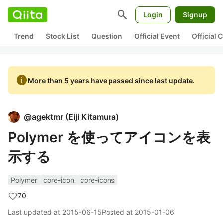
search
Login
Signup
Trend
Stock List
Question
Official Event
Official
info
More than 5 years have passed since last update.
@
agektmr
(
Eiji Kitamura
)
Polymer を使ってアイコンを表
示する
Polymer
core-icon
core-icons
70
Last updated at
2015-06-15
Posted at
2015-01-06