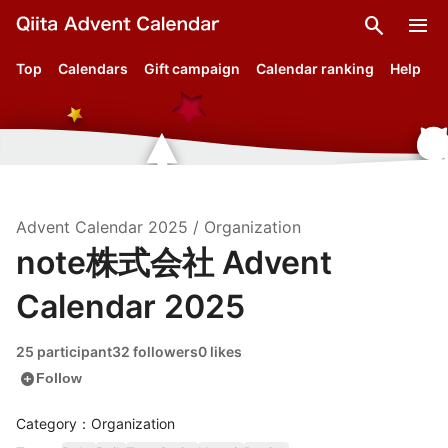
search
menu
Top
Calendars
Gift campaign
Calendar ranking
Help
Advent Calendar
2025
/
Organization
note株式会社 Advent
Calendar 2025
25 participant
32 followers
0 likes
add_circle
Follow
Category：Organization