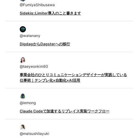
@
FumiyaShibusawa
Sidekiq::Limiter導入のこと書きます
@
watanany
DigdagからDagsterへの移行
@
taeyeonkim93
事業会社のひとりコミュニケーションデザイナーが実践している
仕事術｜テンプレ化×自動化×AI活用
@
iemong
Claude Codeで加速するリプレイス実装ワークフロー
@
matsushitayuki