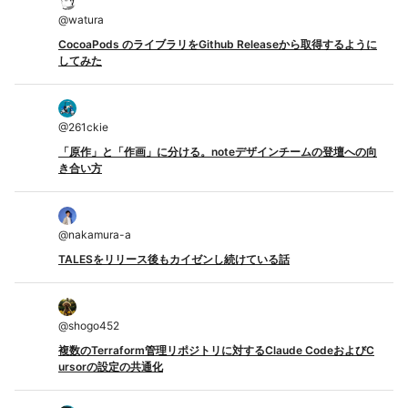
@
watura
CocoaPods のライブラリをGithub Releaseから取得するように
してみた
@
261ckie
「原作」と「作画」に分ける。noteデザインチームの登壇への向
き合い方
@
nakamura-a
TALESをリリース後もカイゼンし続けている話
@
shogo452
複数のTerraform管理リポジトリに対するClaude CodeおよびC
ursorの設定の共通化