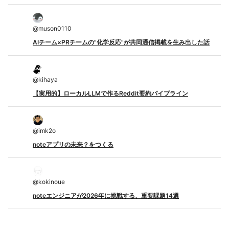
@
muson0110
AIチーム×PRチームの"化学反応"が共同通信掲載を生み出した話
@
kihaya
【実用的】ローカルLLMで作るReddit要約パイプライン
@
imk2o
noteアプリの未来？をつくる
@
kokinoue
noteエンジニアが2026年に挑戦する、重要課題14選