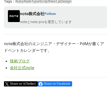
Tags
：
Ruby
Rails
TypeScript
Next.js
Design
note株式会社
Follow
noteとnote proを運営しています
note株式会社のエンジニア・デザイナー・PdMが書くア
ドベントカレンダーです。
技術ブログ
会社公式note
Share on X(Twitter)
Share on Facebook