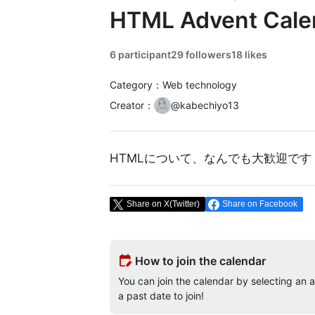
HTML Advent Cale
6 participant
29 followers
18 likes
Category：Web technology
Creator
：
@
kabechiyo13
HTMLについて、なんでも大歓迎です
Share on X(Twitter)
Share on Facebook
edit_calendar
How to join the calendar
You can join the calendar by selecting an av
a past date to join!