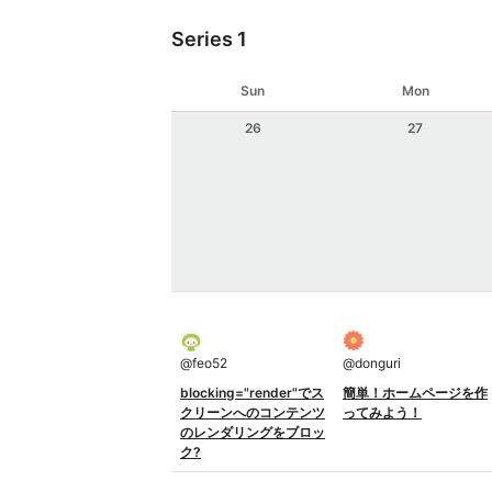
Series 1
Sun
Mon
26
27
@
feo52
@
donguri
blocking="render"でス
簡単！ホームページを作
クリーンへのコンテンツ
ってみよう！
のレンダリングをブロッ
ク?