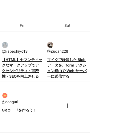
Fri
Sat
@
kabechiyo13
@
Zudah228
【HTML】セマンティッ
マイクで録音した Blob
クなマークアップでア
データを、form アクシ
クセシビリティ・可読
ョン経由で Web サーバ
性・SEOを向上させる
ーに送信する
@
donguri
add
QRコードを作ろう！