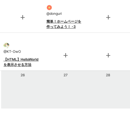
@
donguri
add
add
簡単！ホームページを
作ってみよう！ -3
@
KT-OwO
add
add
【HTML】HelloWorld
を表示させる方法
26
27
28