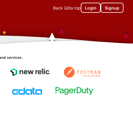
Back Qiita top
Login
Signup
and services.