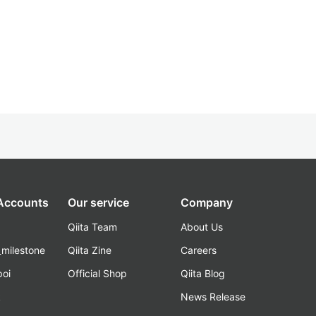
 Accounts
Our service
Company
Qiita Team
About Us
_milestone
Qiita Zine
Careers
poi
Official Shop
Qiita Blog
k
News Release