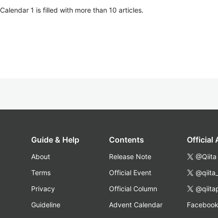
lendar 1 is filled with more than 10 articles.
Guide & Help
Contents
Official
About
Release Note
@Qiita
Terms
Official Event
@qiita
Privacy
Official Column
@qiita
Guideline
Advent Calendar
Faceboo