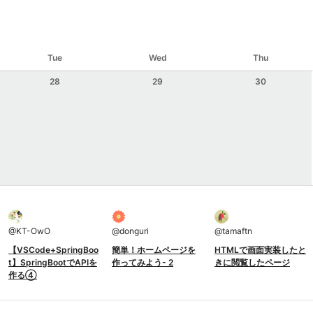
Tue
Wed
Thu
28
29
30
@
KT-OwO
@
donguri
@
tamaftn
【VSCode+SpringBoo
簡単！ホームページを
HTMLで画面実装したと
t】SpringBootでAPIを
作ってみよう- 2
きに閲覧したページ
作る④