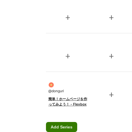
add
add
add
add
@
donguri
add
簡単！ホームページを作
ってみよう！ - Flexbox
Add Series