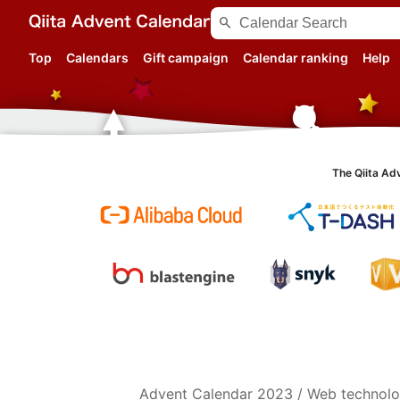
search
Top
Calendars
Gift campaign
Calendar ranking
Help
The Qiita Ad
Advent Calendar
2023
/
Web technol