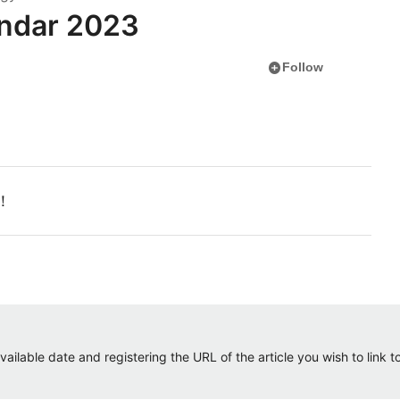
ndar 2023
add_circle
Follow
！
ailable date and registering the URL of the article you wish to link to.